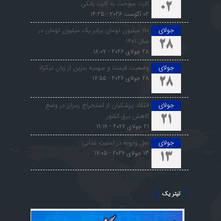
کارت سوخت به کارت بانکی
02
02 آگوست 2026 - 14:25
جولای
۱۱۰ میلیون تومان برابر یک میلیون تومان در
سال ۱۴۰۱
28
28 جولای 2026 - 18:07
جولای
وضعیت قیمت و سهمیه بنزین از زبان نیکزاد
28 جولای 2026 - 17:55
28
جولای
انتقاد پزشکیان از استخراج رمزارز در وضع
کاهش برق کشور
21
21 جولای 2026 - 19:19
جولای
نعل وارونه در امنیت غذایی
13 جولای 2026 - 17:05
13
تیتر یک