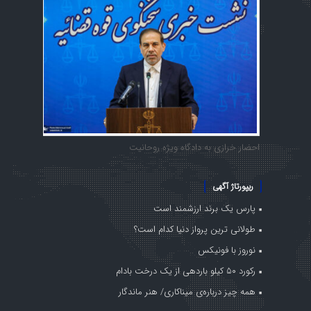
احضار خرازی به دادگاه ویژه روحانیت
ریپورتاژ آگهی
پارس یک برند ارزشمند است
طولانی ترین پرواز دنیا کدام است؟
نوروز با فونیکس
رکورد ۵۰ کیلو باردهی از یک درخت بادام
همه چیز درباره‌ی میناکاری/ هنر ماندگار