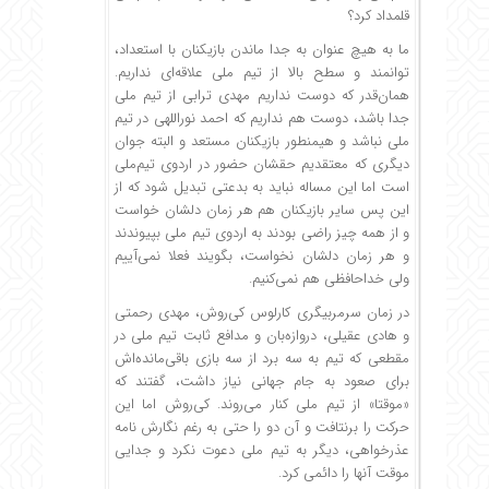
قلمداد کرد؟
ما به هیچ عنوان به جدا ماندن بازیکنان با استعداد،
توانمند و سطح بالا از تیم ملی علاقه‌ای نداریم.
همان‌قدر که دوست نداریم مهدی ترابی از تیم ملی
جدا باشد، دوست هم نداریم که احمد نوراللهی در تیم
ملی نباشد و هیمنطور بازیکنان مستعد و البته جوان
دیگری که معتقدیم حقشان حضور در اردوی تیم‌ملی
است اما این مساله نباید به بدعتی تبدیل شود که از
این پس سایر بازیکنان هم هر زمان دلشان خواست
و از همه چیز راضی بودند به اردوی تیم ملی بپیوندند
و هر زمان دلشان نخواست، بگویند فعلا نمی‌آییم
ولی خداحافظی هم نمی‌کنیم.
در زمان سرمربیگری کارلوس کی‌روش، مهدی رحمتی
و هادی عقیلی، دروازه‌بان و مدافع ثابت تیم ملی در
مقطعی که تیم به سه برد از سه بازی باقی‌مانده‌اش
برای صعود به جام جهانی نیاز داشت، گفتند که
«موقتا» از تیم ملی کنار می‌روند. کی‌روش اما این
حرکت را برنتافت و آن دو را حتی به رغم نگارش نامه
عذرخواهی، دیگر به تیم ملی دعوت نکرد و جدایی
موقت آنها را دائمی کرد.