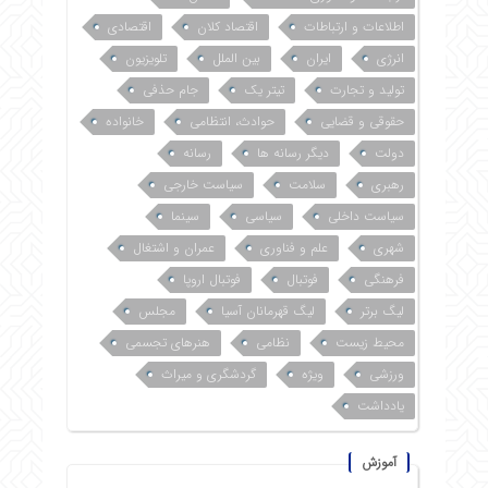
اطلاعات و ارتباطات
اقتصاد کلان
اقتصادی
انرژی
ایران
بین الملل
تلویزیون
تولید و تجارت
تیتر یک
جام حذفی
حقوقی و قضایی
حوادث، انتظامی
خانواده
دولت
دیگر رسانه ها
رسانه
رهبری
سلامت
سیاست خارجی
سیاست داخلی
سیاسی
سینما
شهری
علم و فناوری
عمران و اشتغال
فرهنگی
فوتبال
فوتبال اروپا
لیگ برتر
لیگ قهرمانان آسیا
مجلس
محیط زیست
نظامی
هنرهای تجسمی
ورزشی
ویژه
گردشگری و میراث
یادداشت
آموزش