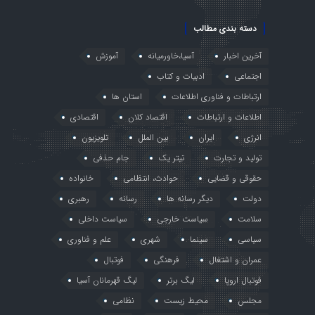
دسته بندی مطالب
آخرین اخبار
آسیا،خاورمیانه
آموزش
اجتماعی
ادبیات و کتاب
ارتباطات و فناوری اطلاعات
استان ها
اطلاعات و ارتباطات
اقتصاد کلان
اقتصادی
انرژی
ایران
بین الملل
تلویزیون
تولید و تجارت
تیتر یک
جام حذفی
حقوقی و قضایی
حوادث، انتظامی
خانواده
دولت
دیگر رسانه ها
رسانه
رهبری
سلامت
سیاست خارجی
سیاست داخلی
سیاسی
سینما
شهری
علم و فناوری
عمران و اشتغال
فرهنگی
فوتبال
فوتبال اروپا
لیگ برتر
لیگ قهرمانان آسیا
مجلس
محیط زیست
نظامی