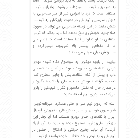
اینکه درست باشد یا غلط که باید بررسی شوند – اصلا
به سرمربی تیم‌ملی مربوط نمی‌شود. بنابراین ترابی
معتقد است که فرد یا افرادی غیر از امیر قلعه‌نویی به
عنوان سرمربی تیم‌ملی در دعوت بازیکنان به تیم‌ملی
نقش دارند. در این زمینه قلعه‌نویی می‌تواند در صورت
صلاح‌دید خودش پاسخ بدهد اما باید بداند که ترابی
انتقادی به او ندارد و فقط معتقد است که «تیم ملی
ما تا مقطعی بیشتر بالا نمی‌رود، برمی‌گردد و
حسرتش برای مردم می‌ماند.»
بیایید از زاویه دیگری به موضوع نگاه کنیم؛ مهدی
ترابی انتقادهایی به روند دعوت بازیکنان به تیم‌ملی
دارد و پیش از آنکه انتقادهایش را جایی مطرح کند،
تصمیم گرفته دعوتش به تیم ملی را نادیده بگیرد و
در همان حال که نقش دلسوز و نگران تیم‌ملی را بازی
می‌کند، به اردوی تیم اضافه نشود.
البته که اردوی تیم ملی و حتی عملکرد امیرقلعه‌نویی،
فدراسیون فوتبال و سایر بخش‌های مدیریتی فوتبال
ایران با نقدهای جدی روبرو هستند اما آیا رفتار این
بازیکن ملی‌پوش، صحیح بوده و نباید به آن ایراد
گرفت؟ آیا نباید چنین حرکتی را امتناع از حضور در
تیم‌ملی و به نوعی خداحافظی خودخواسته از تیم‌ملی