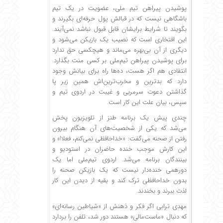
پوشیدن پیراهن تیم ملی، عضویت در یک تیم
باشگاهی نیست که در قبالش پول حرفه‌ای بگیرند و
بگویند تا شرایط برایشان قابل قبول نباشد نمی‌آیند.
این افتخاری است که نصیب یک بازیکن می‌شود و
دیگری از آن بی‌بهره می‌ماند و هیچکسی حق ندارد
برای پوشیدن پیراهن تیم‌ملی بر کسی منت بگذارد.
انتقادی هم اگر هست، ده‌ها راه برای بیانش وجود
دارد که بدترین و مخرب‌ترین‌اش همین زیر پا
گذاشتن دعوت سرمربی و غیبت در اردوی تیم و
سپس، بیان علت این کار است.
چندی پیش یک برنامه طنز از تلویزیون پخش
می‌شد که یکی از شخصیت‌های آن هنگام بیرون
رفتن از صحنه می‌گفت: «خداحافظی نمی‌کنم، فعلا!» و
این کارش موجب خنده حاضران در استودیو و
بینندگان برنامه می‌شد. اردوی تیم‌ملی اما یک
دورهمی خنده‌دار نیست که یک بازیکن صحنه را
بدون خداحافظی ترک کند و بقیه از دیدن این کار
لذت ببرند و بخندند.
مهدی ترابی
اگر فکر و ذهنش از «شیاطین رسانه‌ای»
که دنبال «ماست‌مالی» هستند دور شد، تلفن را بردارد