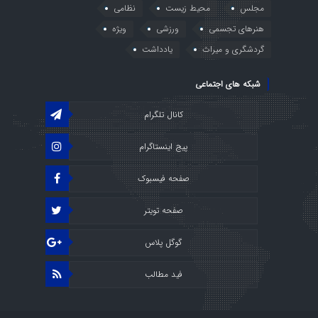
مجلس
محیط زیست
نظامی
هنرهای تجسمی
ورزشی
ویژه
گردشگری و میراث
یادداشت
شبکه های اجتماعی
کانال تلگرام
پیج اینستاگرام
صفحه فیسبوک
صفحه تویتر
گوگل پلاس
فید مطالب