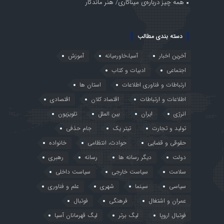
همه چیز درباره‌ی میناکاری/ هنر ماندگار
دسته بندی مطالب
آخرین اخبار
آسیا،خاورمیانه
آموزش
اجتماعی
ادبیات و کتاب
ارتباطات و فناوری اطلاعات
استان ها
اطلاعات و ارتباطات
اقتصاد کلان
اقتصادی
انرژی
ایران
بین الملل
تلویزیون
تولید و تجارت
تیتر یک
جام حذفی
حقوقی و قضایی
حوادث، انتظامی
خانواده
دولت
دیگر رسانه ها
رسانه
رهبری
سلامت
سیاست خارجی
سیاست داخلی
سیاسی
سینما
شهری
علم و فناوری
عمران و اشتغال
فرهنگی
فوتبال
فوتبال اروپا
لیگ برتر
لیگ قهرمانان آسیا