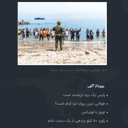
باج خواهی دیپلماتیک لب ساحل سئوتا
ریپورتاژ آگهی
پارس یک برند ارزشمند است
طولانی ترین پرواز دنیا کدام است؟
نوروز با فونیکس
رکورد ۵۰ کیلو باردهی از یک درخت بادام