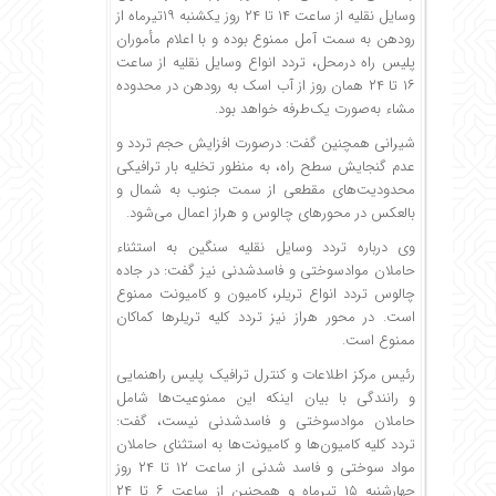
وسایل نقلیه از ساعت ۱۴ تا ۲۴ روز یکشنبه ۱۹تیرماه از
رودهن به سمت آمل ممنوع بوده و با اعلام مأموران
پلیس راه درمحل، تردد انواع وسایل نقلیه از ساعت
۱۶ تا ۲۴ همان روز از آب اسک به رودهن در محدوده
مشاء به‌صورت یک‌طرفه خواهد بود.
شیرانی همچنین گفت:‌ درصورت افزایش حجم تردد و
عدم گنجایش سطح راه، به منظور تخلیه بار ترافیکی
محدودیت‌های مقطعی از سمت جنوب به شمال و
بالعکس در محورهای چالوس و هراز اعمال می‌شود.
وی درباره تردد وسایل نقلیه سنگین به استثناء
حاملان موادسوختی و فاسدشدنی نیز گفت: در جاده
چالوس تردد انواع تریلر، کامیون و کامیونت ممنوع
است. در محور هراز نیز تردد کلیه تریلرها کماکان
ممنوع است.
رئیس مرکز اطلاعات و کنترل ترافیک پلیس راهنمایی
و رانندگی با بیان اینکه این ممنوعیت‌ها شامل
حاملان موادسوختی و فاسدشدنی نیست، گفت:
تردد کلیه کامیون‌ها و کامیونت‌ها به استثنای حاملان
مواد سوختی و فاسد شدنی از ساعت ۱۲ تا ۲۴ روز
چهارشنبه ۱۵ تیرماه و همچنین از ساعت ۶ تا ۲۴