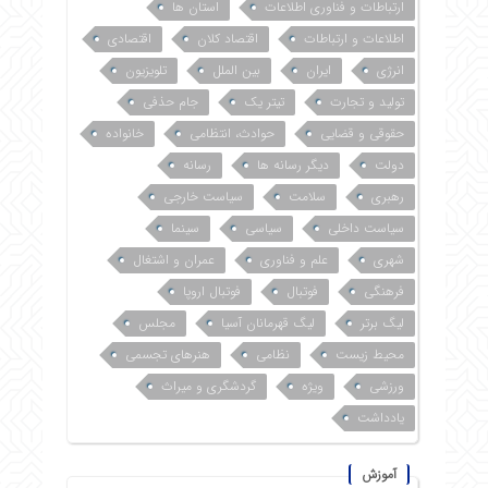
ارتباطات و فناوری اطلاعات
استان ها
اطلاعات و ارتباطات
اقتصاد کلان
اقتصادی
انرژی
ایران
بین الملل
تلویزیون
تولید و تجارت
تیتر یک
جام حذفی
حقوقی و قضایی
حوادث، انتظامی
خانواده
دولت
دیگر رسانه ها
رسانه
رهبری
سلامت
سیاست خارجی
سیاست داخلی
سیاسی
سینما
شهری
علم و فناوری
عمران و اشتغال
فرهنگی
فوتبال
فوتبال اروپا
لیگ برتر
لیگ قهرمانان آسیا
مجلس
محیط زیست
نظامی
هنرهای تجسمی
ورزشی
ویژه
گردشگری و میراث
یادداشت
آموزش