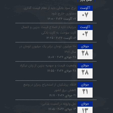
آگوست
نرخ سود بانکی باید از نظام قیمت گذاری
دستوری خارج شود
07
07 آگوست 2026 - 16:00
آگوست
جزئیات تازه از اصلاح قیمت بنزین و اتصال
کارت سوخت به کارت بانکی
02
02 آگوست 2026 - 14:25
جولای
۱۱۰ میلیون تومان برابر یک میلیون تومان در
سال ۱۴۰۱
28
28 جولای 2026 - 18:07
جولای
وضعیت قیمت و سهمیه بنزین از زبان نیکزاد
28 جولای 2026 - 17:55
28
جولای
انتقاد پزشکیان از استخراج رمزارز در وضع
کاهش برق کشور
21
21 جولای 2026 - 19:19
جولای
نعل وارونه در امنیت غذایی
13 جولای 2026 - 17:05
13