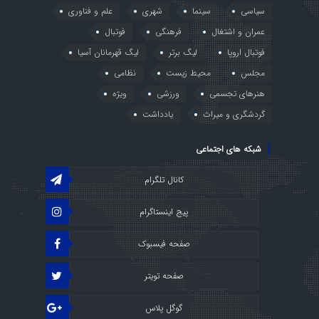
سیاسی
سینما
شهری
علم و فناوری
عمران و اشتغال
فرهنگی
فوتبال
فوتبال اروپا
لیگ برتر
لیگ قهرمانان آسیا
مجلس
محیط زیست
نظامی
هنرهای تجسمی
ورزشی
ویژه
گردشگری و میراث
یادداشت
شبکه های اجتماعی
کانال تلگرام
پیج اینستاگرام
صفحه فیسبوک
صفحه تویتر
گوگل پلاس