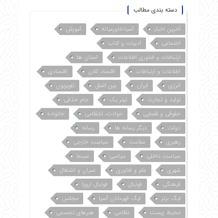
دسته بندی مطالب
آخرین اخبار
آسیا،خاورمیانه
آموزش
اجتماعی
ادبیات و کتاب
ارتباطات و فناوری اطلاعات
استان ها
اطلاعات و ارتباطات
اقتصاد کلان
اقتصادی
انرژی
ایران
بین الملل
تلویزیون
تولید و تجارت
تیتر یک
جام حذفی
حقوقی و قضایی
حوادث، انتظامی
خانواده
دولت
دیگر رسانه ها
رسانه
رهبری
سلامت
سیاست خارجی
سیاست داخلی
سیاسی
سینما
شهری
علم و فناوری
عمران و اشتغال
فرهنگی
فوتبال
فوتبال اروپا
لیگ برتر
لیگ قهرمانان آسیا
مجلس
محیط زیست
نظامی
هنرهای تجسمی