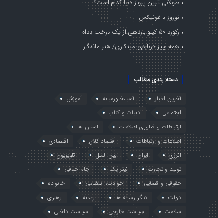
طولانی ترین پرواز دنیا کدام است؟
نوروز با فونیکس
رکورد ۵۰ کیلو باردهی از یک درخت بادام
همه چیز درباره‌ی میناکاری/ هنر ماندگار
دسته بندی مطالب
آخرین اخبار
آسیا،خاورمیانه
آموزش
اجتماعی
ادبیات و کتاب
ارتباطات و فناوری اطلاعات
استان ها
اطلاعات و ارتباطات
اقتصاد کلان
اقتصادی
انرژی
ایران
بین الملل
تلویزیون
تولید و تجارت
تیتر یک
جام حذفی
حقوقی و قضایی
حوادث، انتظامی
خانواده
دولت
دیگر رسانه ها
رسانه
رهبری
سلامت
سیاست خارجی
سیاست داخلی