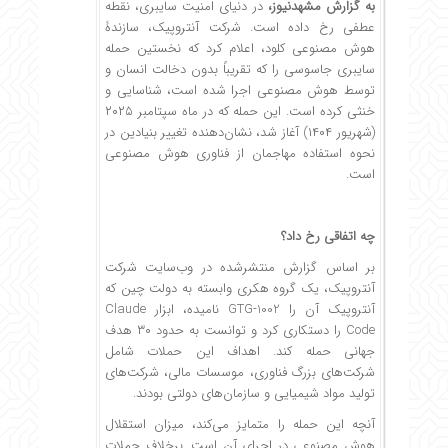
به گزارش
مشهدنیوز
،
در دنیای امنیت سایبری، نقطه
عطفی رخ داده است. شرکت آنتروپیک، سازندۀ
هوش مصنوعی کلود، اعلام کرد که نخستین حمله
سایبری جاسوسی را که تقریباً بدون دخالت انسان و
توسط هوش مصنوعی اجرا شده است، شناسایی و
خنثی کرده است. این حمله که در ماه سپتامبر ۲۰۲۵
(شهریور ۱۴۰۴) آغاز شد، نشان‌دهنده تغییر بنیادین در
نحوه استفاده مهاجمان از فناوری هوش مصنوعی
است.
چه اتفاقی رخ داد؟
بر اساس
گزارش منتشرشده
در وب‌سایت شرکت
آنتروپیک، یک گروه هکری وابسته به دولت چین که
آنتروپیک آن را GTG-1002 نامیده، ابزار Claude
Code را دستکاری کرد و توانست به حدود ۳۰ هدف
جهانی حمله کند. اهداف این حملات شامل
شرکت‌های بزرگ فناوری، موسسات مالی، شرکت‌های
تولید مواد شیمیایی و سازمان‌های دولتی بودند.
آنچه این حمله را متمایز می‌کند، میزان استقلال
هوش مصنوعی در اجرای آن است. برخلاف حملات