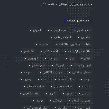
همه چیز درباره‌ی میناکاری/ هنر ماندگار
دسته بندی مطالب
آخرین اخبار
آسیا،خاورمیانه
آموزش
اجتماعی
ادبیات و کتاب
ارتباطات و فناوری اطلاعات
استان ها
اطلاعات و ارتباطات
اقتصاد کلان
اقتصادی
انرژی
ایران
بین الملل
تلویزیون
تولید و تجارت
تیتر یک
جام حذفی
حقوقی و قضایی
حوادث، انتظامی
خانواده
دولت
دیگر رسانه ها
رسانه
رهبری
سلامت
سیاست خارجی
سیاست داخلی
سیاسی
سینما
شهری
علم و فناوری
عمران و اشتغال
فرهنگی
فوتبال
فوتبال اروپا
لیگ برتر
لیگ قهرمانان آسیا