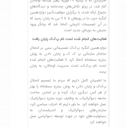
«فرایندی که با بیانیه ۲۷ فوریه رهبر عبدالله اوجالان
آغاز شد، در پرتو تلاش‌های چندجانبه و دیدگاه‌های
متنوع ارائه شده، با برگزاری موفقیت‌آمیز دوازدهمین
کنگره حزب ما در روزهای ۵ تا ۷ می به پایان رسید که
در آن تصمیمات تاریخی اتخاذ شد که بیانگر ورود
جنبش به دوره‌ای جدید است.
فعالیت‌های انجام شده تحت نام پ‌ک‌ک پایان یافت
دوازدهمین کنگره پ‌ک‌ک تصمیماتی مبنی بر انحلال
ساختار سازمانی پ ک ک و پایان دادن به روش
مبارزه مسلحانه اتخاذ کرد تا فعالیت‌های انجام شده
تحت نام پ‌ک‌ک، تحت مدیریت اوجالان، به پایان
برسد.
ما اطمینان کامل داریم که مردم ما تصمیم انحلال
پ‌ک‌ک و پایان دادن به روش مبارزه مسلحانه را بهتر
از هر کس دیگری درک کرده و بر اساس ساخت
جامعه دموکراتیک، به وظایف دوره مبارزه دموکراتیک
عمل خواهند کرد. ما باور داریم که احزاب سیاسی کرد،
سازمان‌های دموکراتیک و اندیشمندان به
مسئولیت‌های خود در جهت توسعه دموکراسی عمل
خواهند کرد.