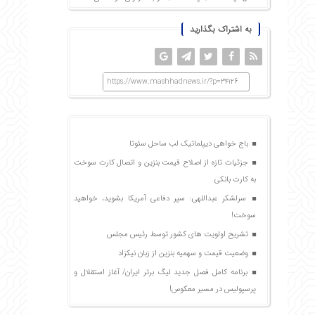
به اشتراک بگذارید
https://www.mashhadnews.ir/?p=34126
باج خواهی دیپلماتیک لب ساحل سئوتا
جزئیات تازه از اصلاح قیمت بنزین و اتصال کارت سوخت
به کارت بانکی
سرلشکر عبداللهی: سپر دفاعی آمریکا بشوید، خواهید
سوخت!
تشریح اولویت های کشور توسط رئیس مجلس
وضعیت قیمت و سهمیه بنزین از زبان نیکزاد
برنامه کامل فصل جدید لیگ برتر ایران/ آغاز استقلال و
پرسپولیس در مسیر معکوس!