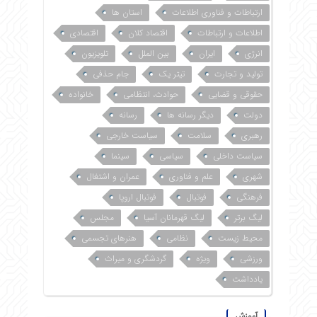
ارتباطات و فناوری اطلاعات
استان ها
اطلاعات و ارتباطات
اقتصاد کلان
اقتصادی
انرژی
ایران
بین الملل
تلویزیون
تولید و تجارت
تیتر یک
جام حذفی
حقوقی و قضایی
حوادث، انتظامی
خانواده
دولت
دیگر رسانه ها
رسانه
رهبری
سلامت
سیاست خارجی
سیاست داخلی
سیاسی
سینما
شهری
علم و فناوری
عمران و اشتغال
فرهنگی
فوتبال
فوتبال اروپا
لیگ برتر
لیگ قهرمانان آسیا
مجلس
محیط زیست
نظامی
هنرهای تجسمی
ورزشی
ویژه
گردشگری و میراث
یادداشت
آموزش