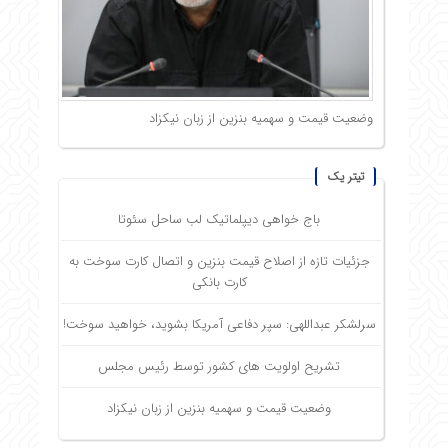
وضعیت قیمت و سهمیه بنزین از زبان نیکزاد
تیتر یک
باج خواهی دیپلماتیک لب ساحل سئوتا
جزئیات تازه از اصلاح قیمت بنزین و اتصال کارت سوخت به
کارت بانکی
سرلشکر عبداللهی: سپر دفاعی آمریکا بشوید، خواهید سوخت!
تشریح اولویت های کشور توسط رئیس مجلس
وضعیت قیمت و سهمیه بنزین از زبان نیکزاد