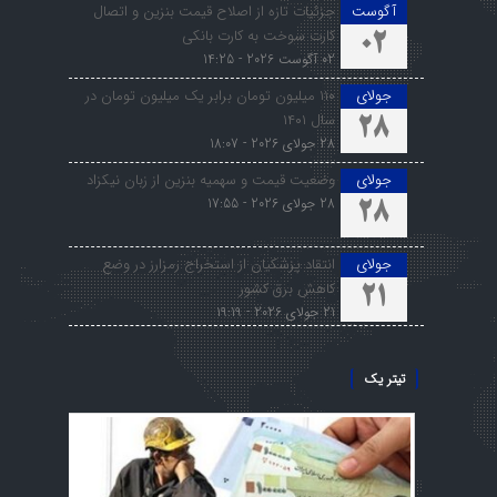
آگوست
جزئیات تازه از اصلاح قیمت بنزین و اتصال
کارت سوخت به کارت بانکی
02
02 آگوست 2026 - 14:25
جولای
۱۱۰ میلیون تومان برابر یک میلیون تومان در
سال ۱۴۰۱
28
28 جولای 2026 - 18:07
جولای
وضعیت قیمت و سهمیه بنزین از زبان نیکزاد
28 جولای 2026 - 17:55
28
جولای
انتقاد پزشکیان از استخراج رمزارز در وضع
کاهش برق کشور
21
21 جولای 2026 - 19:19
تیتر یک