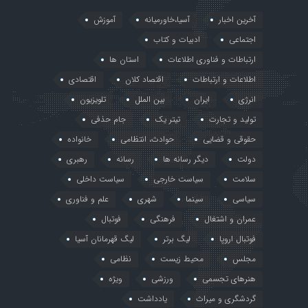
آخرین اخبار
آسیا،خاورمیانه
آموزش
اجتماعی
ادبیات و کتاب
ارتباطات و فناوری اطلاعات
استان ها
اطلاعات و ارتباطات
اقتصاد کلان
اقتصادی
انرژی
ایران
بین الملل
تلویزیون
تولید و تجارت
تیتر یک
جام حذفی
حقوقی و قضایی
حوادث، انتظامی
خانواده
دولت
دیگر رسانه ها
رسانه
رهبری
سلامت
سیاست خارجی
سیاست داخلی
سیاسی
سینما
شهری
علم و فناوری
عمران و اشتغال
فرهنگی
فوتبال
فوتبال اروپا
لیگ برتر
لیگ قهرمانان آسیا
مجلس
محیط زیست
نظامی
هنرهای تجسمی
ورزشی
ویژه
گردشگری و میراث
یادداشت