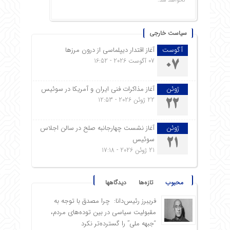
نخواهد شد.
سیاست خارجی
آگوست
آغاز اقتدار دیپلماسی از درون مرزها
07 آگوست 2026 - 16:52
07
ژوئن
آغاز مذاکرات فنی ایران و آمریکا در سوئیس
22 ژوئن 2026 - 12:53
22
ژوئن
آغاز نشست چهارجانبه صلح در سالن اجلاس
سوئیس
21
21 ژوئن 2026 - 17:18
محبوب
تازه‌ها
دیدگاهها
فریبرز رئیس‌دانا: چرا مصدق با توجه به
مقبولیت سیاسی در بین توده‌های مردم،
“جبهه ملی” را گسترده‌تر نکرد