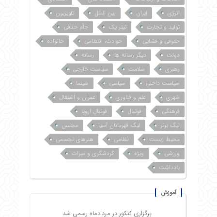
انرژی
ایران
بین الملل
تلویزیون
تولید و تجارت
تیتر یک
جام حذفی
حقوقی و قضایی
حوادث، انتظامی
خانواده
دولت
دیگر رسانه ها
رسانه
رهبری
سلامت
سیاست خارجی
سیاست داخلی
سیاسی
سینما
شهری
علم و فناوری
عمران و اشتغال
فرهنگی
فوتبال
فوتبال اروپا
لیگ برتر
لیگ قهرمانان آسیا
مجلس
محیط زیست
نظامی
هنرهای تجسمی
ورزشی
ویژه
گردشگری و میراث
یادداشت
آموزش
برگزاری کنکور در مردادماه رسمی شد