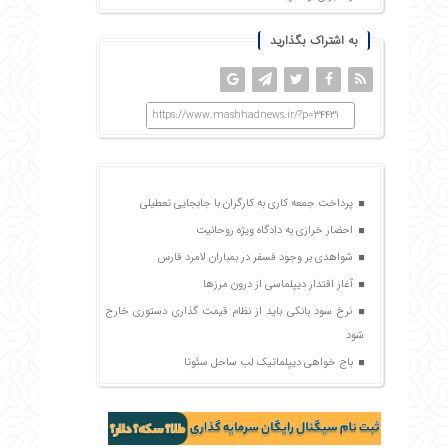
به اشتراک بگذارید
https://www.mashhadnews.ir/?p=34431
پرداخت جمعه کاری به کارگران با جابجایی تعطیلی
احضار خرازی به دادگاه ویژه روحانیت
شواهدی بر وجود فسفر در بمباران لامرد فارس
آغاز اقتدار دیپلماسی از درون مرزها
نرخ سود بانکی باید از نظام قیمت گذاری دستوری خارج
شود
باج خواهی دیپلماتیک لب ساحل سئوتا