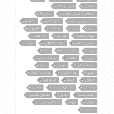
اجتماعی
ادبیات و کتاب
ارتباطات و فناوری اطلاعات
استان ها
اطلاعات و ارتباطات
اقتصاد کلان
اقتصادی
انرژی
ایران
بین الملل
تلویزیون
تولید و تجارت
تیتر یک
جام حذفی
حقوقی و قضایی
حوادث، انتظامی
خانواده
دولت
دیگر رسانه ها
رسانه
رهبری
سلامت
سیاست خارجی
سیاست داخلی
سیاسی
سینما
شهری
علم و فناوری
عمران و اشتغال
فرهنگی
فوتبال
فوتبال اروپا
لیگ برتر
لیگ قهرمانان آسیا
مجلس
محیط زیست
نظامی
هنرهای تجسمی
ورزشی
ویژه
گردشگری و میراث
یادداشت