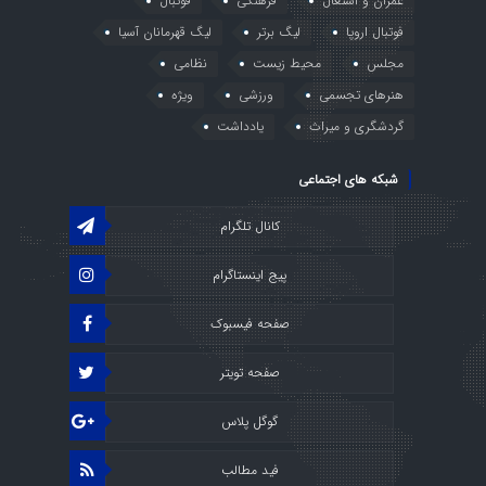
عمران و اشتغال
فرهنگی
فوتبال
فوتبال اروپا
لیگ برتر
لیگ قهرمانان آسیا
مجلس
محیط زیست
نظامی
هنرهای تجسمی
ورزشی
ویژه
گردشگری و میراث
یادداشت
شبکه های اجتماعی
کانال تلگرام
پیج اینستاگرام
صفحه فیسبوک
صفحه تویتر
گوگل پلاس
فید مطالب