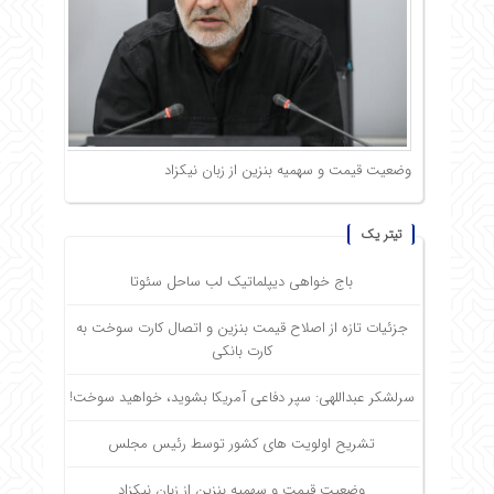
وضعیت قیمت و سهمیه بنزین از زبان نیکزاد
تیتر یک
باج خواهی دیپلماتیک لب ساحل سئوتا
جزئیات تازه از اصلاح قیمت بنزین و اتصال کارت سوخت به
کارت بانکی
سرلشکر عبداللهی: سپر دفاعی آمریکا بشوید، خواهید سوخت!
تشریح اولویت های کشور توسط رئیس مجلس
وضعیت قیمت و سهمیه بنزین از زبان نیکزاد