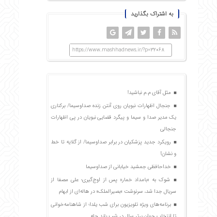
به اشتراک بگذارید
https://www.mashhadnews.ir/?p=32068
مثل آقای م.م نباشید!
جنجال اظهارات نبویان روی آنتن زنده صداوسیما/ برکناری
یک مدیر صدا و سیما و پیگرد قضایی نبویان در پی اظهارات
جنجالی
رویکرد جدید پزشکیان در برابر صداوسیما/ از گلایه تا خط
و نشان!
خداحافظی جمشید خیابانی از صداوسیما
شوک به «بامداد خمار» پس از اوج‌گیری؛ علی مصفا از
سریال جدا شد، سرنوشت «بصیرالملک» در هاله‌ای از ابهام
برنامه‌های ویژه تلویزیون برای شب یلدا؛ از شاهنامه‌خوانی
تا انتخاب جوان برتر سال در شب بلند چله