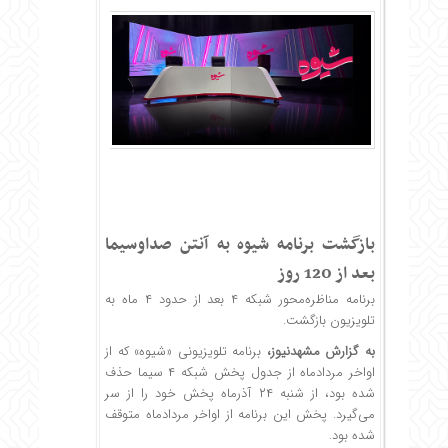
بازگشت برنامه شیوه به آنتن صداوسیما
بعد از 120 روز
برنامه مناظره‌محور شبکه ۴ بعد از حدود ۴ ماه به
تلویزیون بازگشت.
به گزارش
مشهدنیوز
،
برنامه تلویزیونی «شیوه» که از
اواخر مردادماه از جدول پخش شبکه ۴ سیما حذف
شده بود، از شنبه ۲۴ آذرماه پخش خود را از سر
می‌گیرد. پخش این برنامه از اواخر مردادماه متوقف
شده بود.