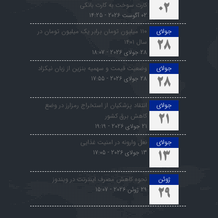
کارت سوخت به کارت بانکی
02
02 آگوست 2026 - 14:25
جولای
۱۱۰ میلیون تومان برابر یک میلیون تومان در
سال ۱۴۰۱
28
28 جولای 2026 - 18:07
جولای
وضعیت قیمت و سهمیه بنزین از زبان نیکزاد
28 جولای 2026 - 17:55
28
جولای
انتقاد پزشکیان از استخراج رمزارز در وضع
کاهش برق کشور
21
21 جولای 2026 - 19:19
جولای
نعل وارونه در امنیت غذایی
13 جولای 2026 - 17:05
13
ژوئن
نحوه کاهش مصرف اینترنت در ویندوز
29 ژوئن 2026 - 15:07
29