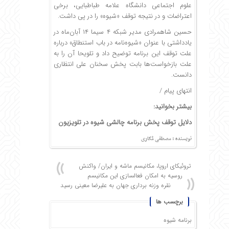
علوم اجتماعی دانشگاه علامه طباطبایی، برخی
اعتراضات و در نتیجه توقف «شیوه» را در پی داشت.
حسین شاهمرادی مدیر شبکه ۴ سیما ۱۴ آبان‌ماه در
یادداشتی با عنوان «شیوه‌نامه در باب استنطاق» درباره
علت توقف این برنامه توضیح داد و تلویحا آن را به
علت بازخواست‌ها بابت پخش سخنان علی انتظاری
دانست.
انتهای پیام /
بیشتر بخوانید:
دلایل توقف پخش برنامه چالشی شیوه در تلویزیون
نویسنده : مصطفی مُکاری
تروئیکای اروپا، مکانیسم ماشه و ایران/ واکنش
روسیه به امکان فعالسازی این مکانیسم
نقره وزنه برداری جهان به علیرضا معینی رسید
برچسب ها
برنامه شیوه