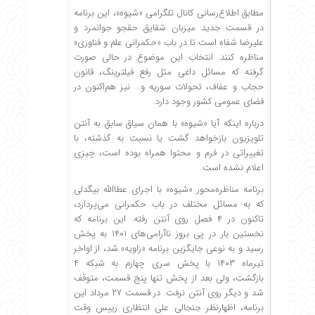
مطابق اطلاع‌رسانی کانال تلگرامی «شیوه»، این برنامه
در قسمت جدید میزبان شقایق حقجو جوانمرد و
علیرضا شفاه است تا در باب «حکمرانی علم و فناوری»
مناظره کنند. انتخاب این موضوع در حالی صورت
گرفته که مسائل داغی مثل رفع فیلترینگ، قانون
حجاب و عفاف، تحولات سوریه و… نیز هم‌اکنون در
فضای عمومی کشور وجود دارد.
درباره اینکه آیا «شیوه» با همان سیاق سابق به آنتن
تلویزیون بازخواهد گشت یا نسبت به گذشته، با
تغییراتی در فرم و محتوا همراه بوده است، چیزی
اعلام نشده است.
برنامه مناظره‌محور «شیوه» با اجرای عطاالله بیگدلی
که به مسائل مختلف در باب حکمرانی می‌پردازد،
تاکنون در ۴ فصل روی آنتن رفته. این برنامه که
نخستین بار در پی بروز ناآرامی‌های ۱۴۰۱ به پخش
رسید و به نوعی جایگزین برنامه «زاویه» شد، از اواخر
تیرماه ۱۴۰۳ با پخش سری چهارم به شبکه ۴
بازگشت، ولی بعد از پخش تنها پنج قسمت، متوقف
شد و دیگر روی آنتن نرفت. در قسمت ۲۷ مرداد این
برنامه، اظهارنظر جنجالی علی انتظاری رییس وقت