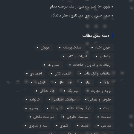
رکورد ۵۰ کیلو باردهی از یک درخت بادام
همه چیز درباره‌ی میناکاری/ هنر ماندگار
دسته بندی مطالب
آخرین اخبار
آسیا،خاورمیانه
آموزش
اجتماعی
ادبیات و کتاب
ارتباطات و فناوری اطلاعات
استان ها
اطلاعات و ارتباطات
اقتصاد کلان
اقتصادی
انرژی
ایران
بین الملل
تلویزیون
تولید و تجارت
تیتر یک
جام حذفی
حقوقی و قضایی
حوادث، انتظامی
خانواده
دولت
دیگر رسانه ها
رسانه
رهبری
سلامت
سیاست خارجی
سیاست داخلی
سیاسی
سینما
شهری
علم و فناوری