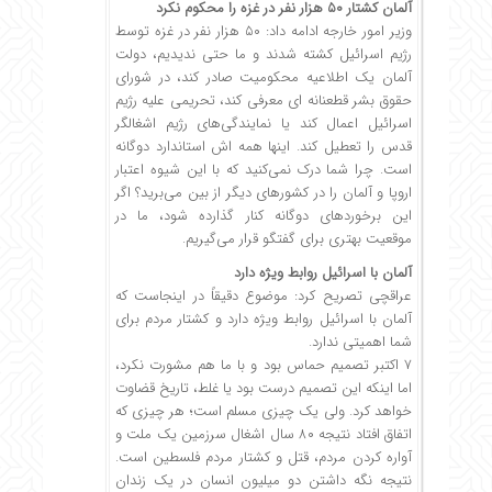
آلمان کشتار ۵۰ هزار نفر در غزه را محکوم نکرد
وزیر امور خارجه ادامه داد: ۵۰ هزار نفر در غزه توسط
رژیم اسرائیل کشته شدند و ما حتی ندیدیم، دولت
آلمان یک اطلاعیه محکومیت صادر کند، در شورای
حقوق بشر قطعنانه ای معرفی کند، تحریمی علیه رژیم
اسرائیل اعمال کند یا نمایندگی‌های رژیم اشغالگر
قدس را تعطیل کند. اینها همه اش استاندارد دوگانه
است. چرا شما درک نمی‌کنید که با این شیوه اعتبار
اروپا و آلمان را در کشورهای دیگر از بین می‌برید؟ اگر
این برخوردهای دوگانه کنار گذارده شود، ما در
موقعیت بهتری برای گفتگو قرار می‌گیریم.
آلمان با اسرائیل روابط ویژه دارد
عراقچی تصریح کرد: موضوع دقیقاً در اینجاست که
آلمان با اسرائیل روابط ویژه دارد و کشتار مردم برای
شما اهمیتی ندارد.
۷ اکتبر تصمیم حماس بود و با ما هم مشورت نکرد،
اما اینکه این تصمیم درست بود یا غلط، تاریخ قضاوت
خواهد کرد. ولی یک چیزی مسلم است؛ هر چیزی که
اتفاق افتاد نتیجه ۸۰ سال اشغال سرزمین یک ملت و
آواره کردن مردم، قتل و کشتار مردم فلسطین است.
نتیجه نگه داشتن دو میلیون انسان در یک زندان