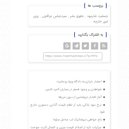
برچسب ها
جمشید شارمهد
,
حقوق بشر
,
سیدعباس عراقچی
,
وزیر
امور خارجه
به اشتراک بگذارید
https://www.mashhadnews.ir/?p=31611
احضار خرازی به دادگاه ویژه روحانیت
شواهدی بر وجود فسفر در بمباران لامرد فارس
آغاز اقتدار دیپلماسی از درون مرزها
نرخ سود بانکی باید از نظام قیمت گذاری دستوری خارج
شود
باج خواهی دیپلماتیک لب ساحل سئوتا
جزئیات تازه از اصلاح قیمت بنزین و اتصال کارت سوخت