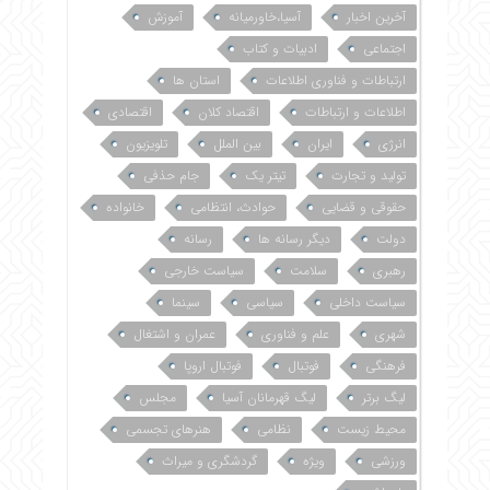
آخرین اخبار
آسیا،خاورمیانه
آموزش
اجتماعی
ادبیات و کتاب
ارتباطات و فناوری اطلاعات
استان ها
اطلاعات و ارتباطات
اقتصاد کلان
اقتصادی
انرژی
ایران
بین الملل
تلویزیون
تولید و تجارت
تیتر یک
جام حذفی
حقوقی و قضایی
حوادث، انتظامی
خانواده
دولت
دیگر رسانه ها
رسانه
رهبری
سلامت
سیاست خارجی
سیاست داخلی
سیاسی
سینما
شهری
علم و فناوری
عمران و اشتغال
فرهنگی
فوتبال
فوتبال اروپا
لیگ برتر
لیگ قهرمانان آسیا
مجلس
محیط زیست
نظامی
هنرهای تجسمی
ورزشی
ویژه
گردشگری و میراث