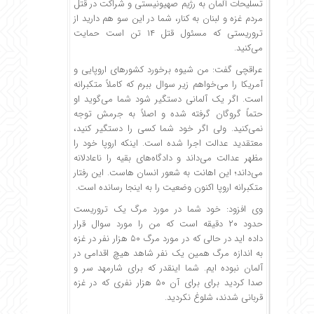
تسلیحات آلمان به رژیم صهیونیستی و شراکت در قتل
مردم غزه و لبنان به کنار، شما در این سو هم دارید از
تروریستی که مسئول قتل ۱۴ تن است حمایت
می‌کنید.
عراقچی گفت: من شیوه برخورد کشورهای اروپایی و
آمریکا را می‌خواهم زیر سوال ببرم که کاملاً متکبرانه
است. اگر یک آلمانی دستگیر شود شما می‌گوید او
حتماً گروگان گرفته شده و اصلاً به جرمش توجه
نمی‌کنید. ولی اگر خود شما کسی را دستگیر کنید،
معتقدید عدالت اجرا شده است. اینکه اروپا خود را
مظهر عدالت می‌داند و دادگاه‌های بقیه را ناعادلانه
می‌داند؛ این اهانت به شعور انسان هاست. این رفتار
متکبرانه اروپا اکنون وضعیت را به اینجا رسانده است.
وی افزود: خود شما در مورد مرگ یک تروریست
حدود ۲۰ دقیقه است که من را مورد سوال قرار
داده اید در حالی که در مورد مرگ ۵۰ هزار نفر در غزه
به اندازه مرگ همین یک نفر شاهد هیچ اقدامی در
آلمان نبوده ایم. شما اینقدر که برای شارمهد سر و
صدا کردید برای برای آن ۵۰ هزار نفری که در غزه
قربانی شدند، شلوغ نکردید.