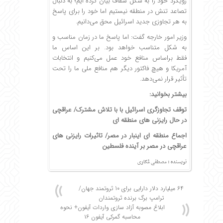
رویکرد خود را به شکل شفاف بیان کرده ایم؛ به دنبال
تصاعد تنش در منطقه نیستیم اما خود را برای پاسخ
به هر تجاوزی جدید اسرائیل محق می‌دانیم.
وزیر امور خارجه گفت: اما پاسخ ما در زمان مناسب و
به شکل متناسب خواهد بود. بر این اساس ما
فقط براساس منافع خود عمل می‌کنیم و انتخابات
آمریکا و هیچ فاکتور دیگر هم منافع ملی ما را تحت
تأثیر قرار نمی‌دهد.
بیشتر بخوانید:
توقف تجاوزگری اسرائیل با با تلاش مشترک/ عراقچی
در حال رایزنی های منطقه ای
اجماع منطقه ای اینبار در مصر/ تاثیرات رایزنی های
عراقچی در مصر بر آینده فلسطین
نویسنده : مصطفی مُکاری
64 میلیارد دلار دارایی برای 10 ثروتمند جهان/
ترامپ برگ برنده ثروتمندان
ابلاغ مصوبه آزاد سازی واردات آیفون+ نحوه
محاسبه گمرکی آیفون ۱۶