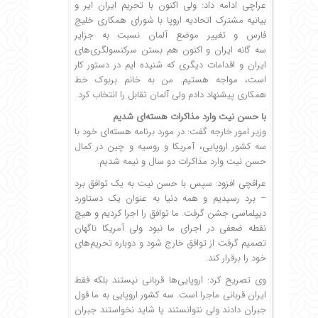
عراچی ادامه داد: ولی اکنون با تحریم ایران ایر و
بیانیه مشترک اتحادیه اروپا با شورای همکاری خلیج
فارس و تغییر موضع آلمان نسبت به جزایر
سه گانه ایران و اکنون هم بستن سرکنسولگری‌های
ایران و اقدامات دیگری که شنیده ایم در دستور کار
است، مواجه هستیم. من به خانم بربوک خط
همکاری پیشنهاد دادم ولی آلمان تقابل را انتخاب کرد.
با حسن نیت وارد مذاکرات هسته‌ای شدیم
وزیر امور خارجه گفت: در مورد برنامه هسته‌ای خود با
سه کشور اروپایی، آمریکا و روسیه و چین در کمال
حسن نیت وارد مذاکرات دو سال و نیمه شدیم.
عراقچی افزود: سپس با حسن نیت به یک توافق برد
– برد رسیدیم و همه دنیا به عنوان یک دستاورد
دیپلماسی جشن گرفت. ما توافق را اجرا کردیم و هیچ
نقطه ضعفی در اجرای ما نبود ولی آمریکا ناگهان
تصمیم گرفت از توافق خارج شود و دوباره تحریم‌های
خود را برقرار کند.
وی تصریح کرد: اروپایی‌ها قربانی نیستند بلکه فقط
ایران قربانی ماجرا است. سه کشور اروپایی به ما قول
جبران دادند ولی نتوانستند یا شاید نخواستند جبران