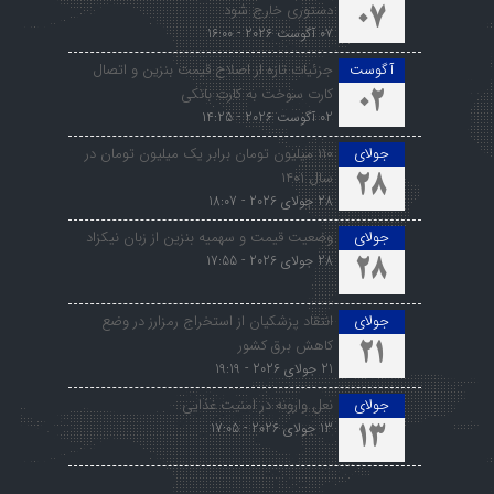
دستوری خارج شود
07
07 آگوست 2026 - 16:00
آگوست
جزئیات تازه از اصلاح قیمت بنزین و اتصال
کارت سوخت به کارت بانکی
02
02 آگوست 2026 - 14:25
جولای
۱۱۰ میلیون تومان برابر یک میلیون تومان در
سال ۱۴۰۱
28
28 جولای 2026 - 18:07
جولای
وضعیت قیمت و سهمیه بنزین از زبان نیکزاد
28 جولای 2026 - 17:55
28
جولای
انتقاد پزشکیان از استخراج رمزارز در وضع
کاهش برق کشور
21
21 جولای 2026 - 19:19
جولای
نعل وارونه در امنیت غذایی
13 جولای 2026 - 17:05
13