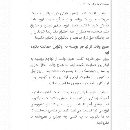
سمت شماست نه ما.
عراقچی افزود: شما از هر جنایتی در اسرائیل حمایت
می‌کنید چون که روابط ویژه با آن دارید. اروپا باید
نگرش خود را تغییر دهد. اروپا مظهر تمدن و حقوق
بشر نیست، به دیگران هم احترام بگذارید! خودتان را
در جایگاه حق قرار ندهید و دیگران را تحقیر نکنید!
هیچ وقت از تهاجم روسیه به اوکراین حمایت نکرده
ایم
وزیر امور خارجه گفت: هیچ وقت از تهاجم روسیه به
اوکراین حمایت نکرده ایم، ما هیچ وقت الحاق جزایر
و استان دونباسک را به رسمیت نشناختیم. از روز اول
تا کنون از تمامیت ارضی اوکراین دفاع کردیم. ولی
این کار را شما در خصوص ما انجام ندادید.
عراقچی افزود: فراموش نکنید ما تحت فشار حداکثری
آمریکا زندگی می‌کنیم و فراموش نکنید که بزرگترین
تحریم‌های آمریکا علیه ایران اعمال شده و کشورهای
اروپایی نیز تبعیت می‌کنند. شما در مقامی نیستنید که
به ما بگویید به چه کسی چه چیزی را بفروشیم یا
نفروشیم.