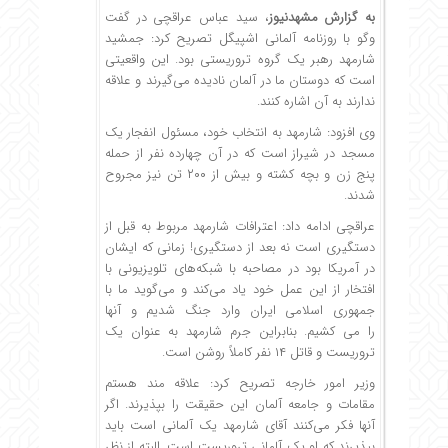
به گزارش
مشهدنیوز
، سید عباس عراقچی در گفت
وگو با روزنامه آلمانی اشپیگل تصریح کرد: جمشید
شارمهد رهبر یک گروه تروریستی بود. این واقعیتی
است که دوستان ما در آلمان نادیده می‌گیرند و علاقه
ندارند به آن اشاره کنند.
وی افزود: شارمهد به انتخاب خود، مسئول انفجار یک
مسجد در شیراز است که در آن چهارده نفر از حمله
پنج زن و بچه کشته و بیش از ۲۰۰ تن نیز مجروح
شدند.
عراقچی ادامه داد: اعترافات شارمهد مربوط به قبل از
دستگیری است نه بعد از دستگیری! زمانی که ایشان
در آمریکا بود در مصاحبه با شبکه‌های تلویزیونی با
افتخار از این عمل خود یاد می‌کند و می‌گوید ما با
جمهوری اسلامی ایران وارد جنگ شدیم و آنها
را می کشیم. بنابراین جرم شارمهد به عنوان یک
تروریست و قاتل ۱۴ نفر کاملاً روشن است.
وزیر امور خارجه تصریح کرد: علاقه مند هستم
مقامات و جامعه آلمان این حقیقت را بپذیرند. اگر
آنها فکر می‌کنند آقای شارمهد یک آلمانی است باید
بپذیرند که او یک آلمانی تروریست است. البته از نظر