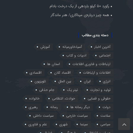
رکورد ۵۰ کیلو باردهی از یک درخت بادام
همه چیز درباره‌ی میناکاری/ هنر ماندگار
دسته بندی مطالب
آخرین اخبار
آسیا،خاورمیانه
آموزش
اجتماعی
ادبیات و کتاب
ارتباطات و فناوری اطلاعات
استان ها
اطلاعات و ارتباطات
اقتصاد کلان
اقتصادی
انرژی
ایران
بین الملل
تلویزیون
تولید و تجارت
تیتر یک
جام حذفی
حقوقی و قضایی
حوادث، انتظامی
خانواده
دولت
دیگر رسانه ها
رسانه
رهبری
سلامت
سیاست خارجی
سیاست داخلی
سیاسی
سینما
شهری
علم و فناوری
عمران و اشتغال
فرهنگی
فوتبال