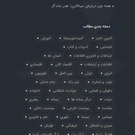
همه چیز درباره‌ی میناکاری/ هنر ماندگار
دسته بندی مطالب
آخرین اخبار
آسیا،خاورمیانه
آموزش
اجتماعی
ادبیات و کتاب
ارتباطات و فناوری اطلاعات
استان ها
اطلاعات و ارتباطات
اقتصاد کلان
اقتصادی
انرژی
ایران
بین الملل
تلویزیون
تولید و تجارت
تیتر یک
جام حذفی
حقوقی و قضایی
حوادث، انتظامی
خانواده
دولت
دیگر رسانه ها
رسانه
رهبری
سلامت
سیاست خارجی
سیاست داخلی
سیاسی
سینما
شهری
علم و فناوری
عمران و اشتغال
فرهنگی
فوتبال
فوتبال اروپا
لیگ برتر
لیگ قهرمانان آسیا