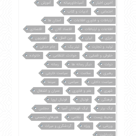
آخرین اخبار
آسیا،خاورمیانه
آموزش
اجتماعی
ادبیات و کتاب
ارتباطات و فناوری اطلاعات
استان ها
اطلاعات و ارتباطات
اقتصاد کلان
اقتصادی
انرژی
ایران
بین الملل
تلویزیون
تولید و تجارت
تیتر یک
جام حذفی
حقوقی و قضایی
حوادث، انتظامی
خانواده
دولت
دیگر رسانه ها
رسانه
رهبری
سلامت
سیاست خارجی
سیاست داخلی
سیاسی
سینما
شهری
علم و فناوری
عمران و اشتغال
فرهنگی
فوتبال
فوتبال اروپا
لیگ برتر
لیگ قهرمانان آسیا
مجلس
محیط زیست
نظامی
هنرهای تجسمی
ورزشی
ویژه
گردشگری و میراث
یادداشت