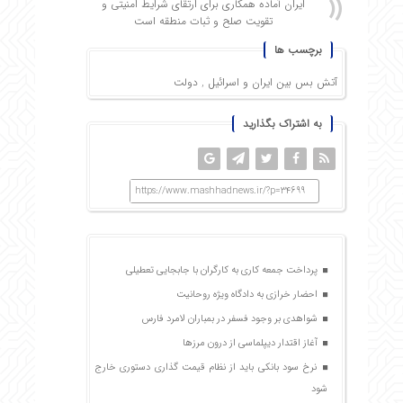
ایران آماده همکاری برای ارتقای شرایط امنیتی و
تقویت صلح و ثبات منطقه است
برچسب ها
آتش بس بین ایران و اسرائیل
,
دولت
به اشتراک بگذارید
https://www.mashhadnews.ir/?p=34699
پرداخت جمعه کاری به کارگران با جابجایی تعطیلی
احضار خرازی به دادگاه ویژه روحانیت
شواهدی بر وجود فسفر در بمباران لامرد فارس
آغاز اقتدار دیپلماسی از درون مرزها
نرخ سود بانکی باید از نظام قیمت گذاری دستوری خارج
شود