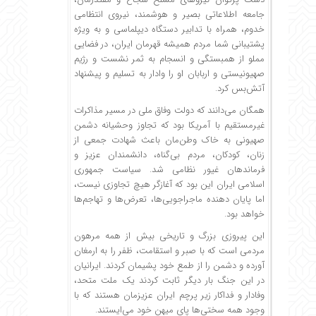
جامعه اطلاعاتی بصیر و هوشمند، نیروی انتظامی
خدوم، همراه با تدابیر دستگاه دیپلماسی و به ویژه
پشتیبانی شما مردم همیشه قهرمان ایران، در فضایی
مملو از همبستگی و انسجام به ثمر نشست و رژیم
صهیونیستی و اربابان او را وادار به تسلیم و پیشنهاد
آتش‌بس کرد.
همگان می‌دانند که دولت وفاق ملی در مسیر مذاکرات
غیرمستقیم با آمریکا بود که تجاوز وحشیانه دشمن
صهیونی به خاک وطن‌مان باعث شهادت جمعی از
زنان، کودکان، مردم بی‌گناه، دانشمندان عزیز و
فرماندهان غیور نظامی شد. سیاست جمهوری
اسلامی ایران این بود که آغازگر هیچ تجاوزی نیست،
اما پایان دهنده ماجراجویی‌ها، تعرض‌ها و تهاجم‌ها
خواهد بود.
این پیروزی بزرگ و تاریخی بیش از همه مرهون
مردمی است که با صبر و استقامت، ظفر را به ارمغان
آورده و دشمن را از طمع خود پشیمان کردند. ایرانیان
در این جنگ بار دیگر ثابت کردند یک ملت متحد،
وفادار و فداکار زیر پرچم ایران عزیزمان هستند که با
وجود همه سختی‌ها پای میهن خود می‌ایستند.