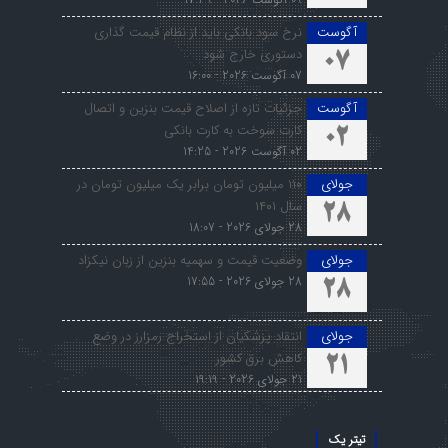
آگوست
نرخ سود بانکی باید از نظام قیمت گذاری
دستوری خارج شود
07
07 آگوست 2026 - 16:00
آگوست
جزئیات تازه از اصلاح قیمت بنزین و اتصال
کارت سوخت به کارت بانکی
02
02 آگوست 2026 - 14:25
جولای
۱۱۰ میلیون تومان برابر یک میلیون تومان در
سال ۱۴۰۱
28
28 جولای 2026 - 18:07
جولای
وضعیت قیمت و سهمیه بنزین از زبان نیکزاد
28 جولای 2026 - 17:55
28
جولای
انتقاد پزشکیان از استخراج رمزارز در وضع
کاهش برق کشور
21
21 جولای 2026 - 19:19
تیتر یک