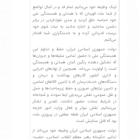
اینک وظیفه خود می‌دانیم تمام قد و در کمال تواضع
از شما ملت قهرمان که با همدلی و همبستگی ملی
خود حماسه خلق کردید و سدی نفوذناپذیر در برابر
دشمن ساختید و اجازه ندادید به نیات شوم خود
برسند، قدردانی کرده و به خدمتگزاری شما افتخار
می‌کنیم.
دولت جمهوری اسلامی ایران، حفظ و تداوم این
همبستگی ملی با حضور تمامی سلیقه‌ها و جریان‌ها
که تشکیل دهنده رنگین کمان همدلی و همبستگی
است را اولویت می‌داند. همچنین از نهادهای اجرایی
و اداری کشور، کادرهای بهداشت و درمان و
دستگاه‌های خدمات‌رسان که با تامین کالاهای اساسی
و تامین نیازهای ضروری و حفظ زیرساخت‌ها و حمل
و نقل عمومی، نقش بی‌بدیلی ایفا نمودند و شجاعانه
در شرایط سخت حضور داشتند، تقدیر و تشکر
می‌نمائیم. نقش موثر و فعال وزارت امور خارجه
جمهوری اسلامی ایران نقطه عطفی در پیروزی ملت
بود که قابل ستایش است.
دولت جمهوری اسلامی ایران وظیفه خود می‌داند از
تدابیر حکیمانه رهبر معظم انقلاب اسلامی، حضرت