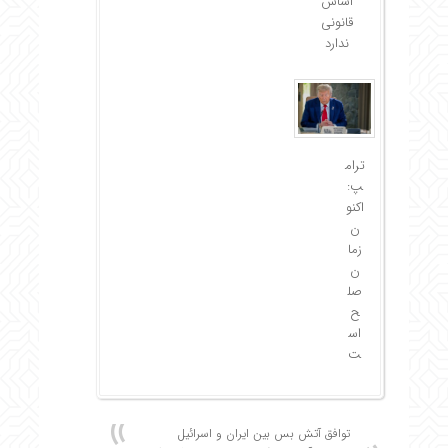
اساس
قانونی
ندارد
ترام
پ:
اکنو
ن
زما
ن
صل
ح
اس
ت
توافق آتش بس بین ایران و اسرائیل