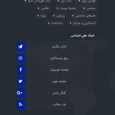
فوتبال اروپا
لیگ برتر
لیگ قهرمانان آسیا
مجلس
محیط زیست
نظامی
هنرهای تجسمی
ورزشی
ویژه
گردشگری و میراث
یادداشت
شبکه های اجتماعی
کانال تلگرام
پیج اینستاگرام
صفحه فیسبوک
صفحه تویتر
گوگل پلاس
فید مطالب