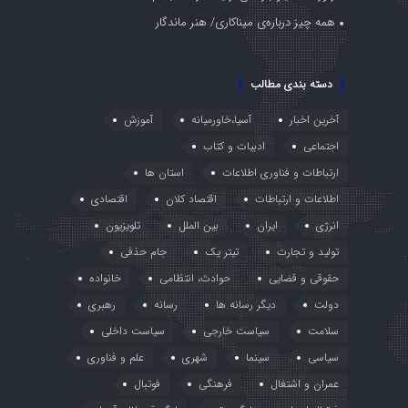
همه چیز درباره‌ی میناکاری/ هنر ماندگار
دسته بندی مطالب
آخرین اخبار
آسیا،خاورمیانه
آموزش
اجتماعی
ادبیات و کتاب
ارتباطات و فناوری اطلاعات
استان ها
اطلاعات و ارتباطات
اقتصاد کلان
اقتصادی
انرژی
ایران
بین الملل
تلویزیون
تولید و تجارت
تیتر یک
جام حذفی
حقوقی و قضایی
حوادث، انتظامی
خانواده
دولت
دیگر رسانه ها
رسانه
رهبری
سلامت
سیاست خارجی
سیاست داخلی
سیاسی
سینما
شهری
علم و فناوری
عمران و اشتغال
فرهنگی
فوتبال