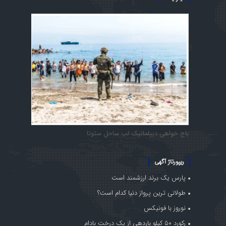
باج خواهی دیپلماتیک لب ساحل سئوتا
ریپورتاژ آگهی
پارس یک برند ارزشمند است
طولانی ترین پرواز دنیا کدام است؟
نوروز با فونیکس
رکورد ۵۰ کیلو باردهی از یک درخت بادام