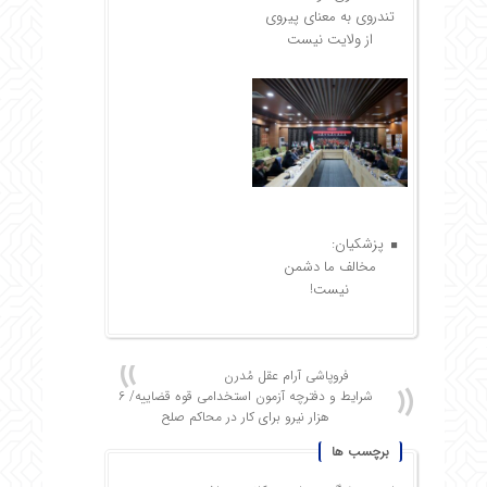
تندروی به معنای پیروی
از ولایت نیست
پزشکیان:
مخالف ما دشمن
نیست!
فروپاشی آرام عقل مُدرن
شرایط و دفترچه آزمون استخدامی قوه قضاییه/ 6
هزار نیرو برای کار در محاکم صلح
برچسب ها