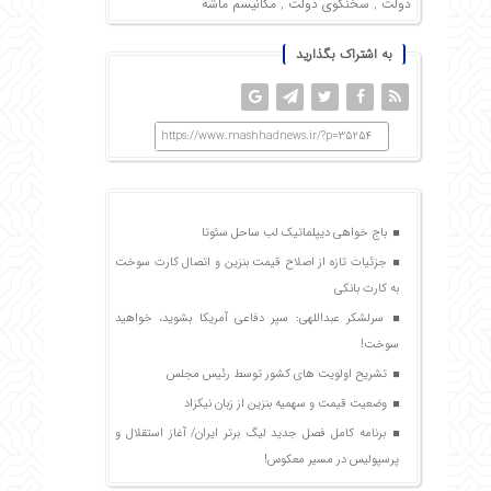
دولت
,
سخنگوی دولت
,
مکانیسم ماشه
به اشتراک بگذارید
https://www.mashhadnews.ir/?p=35254
باج خواهی دیپلماتیک لب ساحل سئوتا
جزئیات تازه از اصلاح قیمت بنزین و اتصال کارت سوخت
به کارت بانکی
سرلشکر عبداللهی: سپر دفاعی آمریکا بشوید، خواهید
سوخت!
تشریح اولویت های کشور توسط رئیس مجلس
وضعیت قیمت و سهمیه بنزین از زبان نیکزاد
برنامه کامل فصل جدید لیگ برتر ایران/ آغاز استقلال و
پرسپولیس در مسیر معکوس!