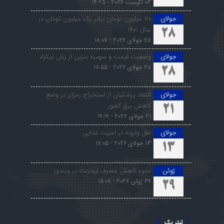
02 آگوست 2026 - 14:25
جولای
۱۱۰ میلیون تومان برابر یک میلیون تومان در
سال ۱۴۰۱
28
28 جولای 2026 - 18:07
جولای
وضعیت قیمت و سهمیه بنزین از زبان نیکزاد
28 جولای 2026 - 17:55
28
جولای
انتقاد پزشکیان از استخراج رمزارز در وضع
کاهش برق کشور
21
21 جولای 2026 - 19:19
جولای
نعل وارونه در امنیت غذایی
13 جولای 2026 - 17:05
13
ژوئن
نحوه کاهش مصرف اینترنت در ویندوز
29 ژوئن 2026 - 15:07
29
تیتر یک