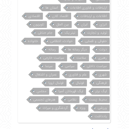
ارتباطات و فناوری اطلاعات
استان ها
اطلاعات و ارتباطات
اقتصاد کلان
اقتصادی
انرژی
ایران
بین الملل
تلویزیون
تولید و تجارت
تیتر یک
جام حذفی
حقوقی و قضایی
حوادث، انتظامی
خانواده
دولت
دیگر رسانه ها
رسانه
رهبری
سلامت
سیاست خارجی
سیاست داخلی
سیاسی
سینما
شهری
علم و فناوری
عمران و اشتغال
فرهنگی
فوتبال
فوتبال اروپا
لیگ برتر
لیگ قهرمانان آسیا
مجلس
محیط زیست
نظامی
هنرهای تجسمی
ورزشی
ویژه
گردشگری و میراث
یادداشت