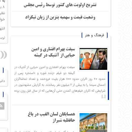
به 
تشریح اولویت های کشور توسط رئیس مجلس
وضعیت قیمت و سهمیه بنزین از زبان نیکزاد
خوا
انته
فرهنگ و هنر
نویس
سبقت بهرام افشاری و امین
حیایی از آنتیک در گیشه
سبقت بهرام افشاری و امین حیایی از آنتیک در
گیشه دو فیلم «زنده شور» و «استخر» پس از
حدود ۲۰ روز اکران حدود ۸۰۰ هزار بلیت فروختند و تعداد تماشاگران
دانی
امسال سینما را به بیش از ۲ میلیون نفر رساندند. به گزارش مشهدنیوز، در
شرایطی که اکران فیلم‌های کمدی حتی آن‌هایی که از سال قبل روی پرده
[…]
همسایگان لسان الغیب در باغ
حافظیه شیراز