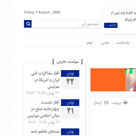
 لئوناردو پس از
Friday, 7 August , 2026
 پیرلو
ادامه ...
یادداشت
عکس
فیلم
سیاست خارجی
آغاز مذاکرات فنی
ژوئن
ایران و آمریکا در
22
سوئیس
22 ژوئن 2026 - 12:53
آغاز نشست
ژوئن
پرینت
ارسال
چهارجانبه صلح در
21
سالن اجلاس سوئیس
21 ژوئن 2026 - 17:18
بندهای تفاهم نامه
ژوئن