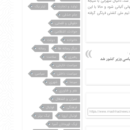
شد، دانیال سهرابی با نتیجه
تولید و تجارت
تیتر یک
انی آلبانی شود و حالا با این
ان باید دید که چه تصمیمی درباره کشتی‌گیر وزن ۷۲ کیلوگرم تیم ملی کشتی فرنگی گرفته
جام حذفی
حقوقی و قضایی
حوادث، انتظامی
خانواده
دولت
دیگر رسانه ها
رسانه
:
رهبری
سلامت
یاسی وزیر کشور شد
سیاست خارجی
سیاست داخلی
سیاسی
سینما
شهری
علم و فناوری
عمران و اشتغال
فرهنگی
فوتبال
https://www.mashhadnews.i
فوتبال اروپا
لیگ برتر
لیگ قهرمانان آسیا