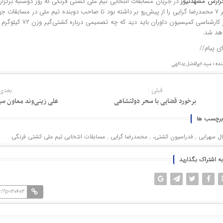
گزارش
مشهدنیوز
در جریان مسابقات انتخابی تیم ملی کشتی فرنگی که روز دوشنبه برگزار 
۸ بر ۷ محمدرضا گرایی را از پیش‌رو بر داشته بود تا صاحب دوبنده تیم ملی در مسابقات جه
نظر کارشناسی کمیسیون داور
هد شد.
ای پیام//
نده : سید ابولفضل یدالهی
قبلی :
بعدی 
برخورد قضایی با سحر دولتشاهی
علی زینی‌وند معاون س
برچسب ها
ال سهرابی
,
فدراسیون کشتی،
,
محمدرضا گرایی
,
مسابقات انتخابی تیم ملی کشتی فرنگی
به اشتراک بگذارید
r/?p=30403