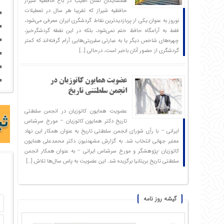
همسایگان لسان الغیب در باغ حافظیه شیراز
حافظیه‌ شیراز که تقریبا هر سال در تعطیلات
نوروز به عنوان یکی از پربازدیدترین نقاط گردشگری ایران معرفی می‌شود،
فقط به آرامگاه حافظ ختم نمی‌شود، بلکه در این نقطه گردشگرخیز،
چهره‌های شاخص دیگر یا به عبارتی سلبریتی‌هایی آرام گرفته‌اند که کمتر
گردشگری از حضور آنان باخبر است، درحالی […]
عضویت همایون کاتوزیان در
انجمن سلطنتی تاریخ
عضویت همایون کاتوزیان در انجمن سلطنتی
تاریخ دکتر همایون کاتوزیان – مورخ سرشناس
ایرانی – با رأی شورای انجمن سلطنتی تاریخ به عنوان همکار این نهاد
معتبر جهانی انتخاب شد. به گزارش مشهدنیوز، دکتر محمدعلی همایون
کاتوزیان -پژوهشگر و مورخ سرشناس ایرانی – به عنوان همکار انجمن
سلطنتی تاریخ بریتانیا برگزیده شد. این عضویت به پاس سال‌ها تلاش […]
گیشه روز نامه