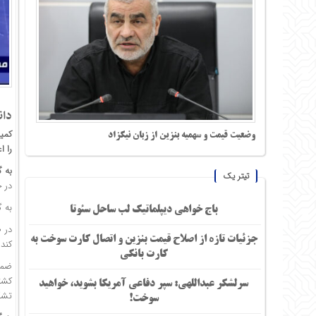
دان
کمی
وضعیت قیمت و سهمیه بنزین از زبان نیکزاد
را ا
به 
تیتر یک
در ج
به 
باج خواهی دیپلماتیک لب ساحل سئوتا
جزئیات تازه از اصلاح قیمت بنزین و اتصال کارت سوخت به
کند
کارت بانکی
ضمن
کشت
سرلشکر عبداللهی: سپر دفاعی آمریکا بشوید، خواهید
تشک
سوخت!