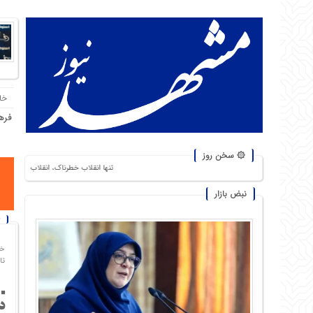
خا
فره
۞ سخن روز
تنها انقلاب خطرناک، انقلاب گرسنگان است. من از شورشهایی 
نبض بازار
خا
تاریخ
د