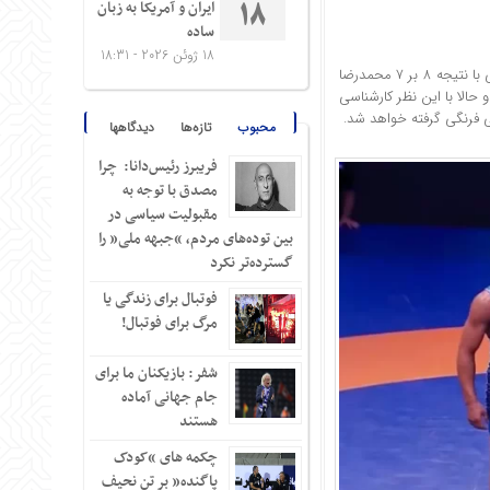
ایران و آمریکا به زبان
18
ساده
18 ژوئن 2026 - 18:31
در جریان مسابقات انتخابی تیم ملی کشتی فرنگی که روز دوشنبه برگزار شد، دانیال سهرابی با نتیجه ۸ بر ۷ محمدرضا
 حالا با این نظر کارشناسی
محبوب
تازه‌ها
دیدگاهها
فریبرز رئیس‌دانا: چرا
مصدق با توجه به
مقبولیت سیاسی در
بین توده‌های مردم، “جبهه ملی” را
گسترده‌تر نکرد
فوتبال برای زندگی یا
مرگ برای فوتبال!
شفر: بازیکنان ما برای
جام جهانی آماده
هستند
چکمه های “کودک
پاگنده” بر تن نحیف