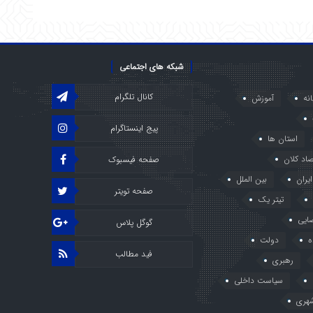
شبکه های اجتماعی
کانال تلگرام
انه
آموزش
پیج اینستاگرام
استان ها
صاد کلان
صفحه فیسبوک
ایران
بین الملل
صفحه تویتر
تیتر یک
ایی
گوگل پلاس
ه
دولت
فید مطالب
رهبری
سیاست داخلی
هری