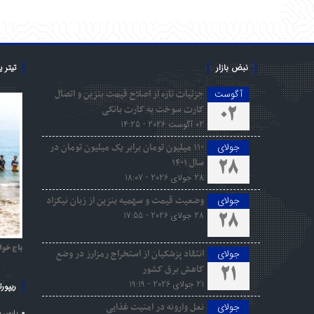
نبض بازار
تیتر 
جزئیات تازه از اصلاح قیمت بنزین و اتصال
آگوست
کارت سوخت به کارت بانکی
02
02 آگوست 2026 - 14:25
۱۱۰ میلیون تومان برابر یک میلیون تومان در
جولای
سال ۱۴۰۱
28
28 جولای 2026 - 18:07
وضعیت قیمت و سهمیه بنزین از زبان نیکزاد
جولای
28 جولای 2026 - 17:55
28
باج خوا
انتقاد پزشکیان از استخراج رمزارز در وضع
جولای
کاهش برق کشور
21
21 جولای 2026 - 19:19
ریپورت
نعل وارونه در امنیت غذایی
جولای
پارس ی