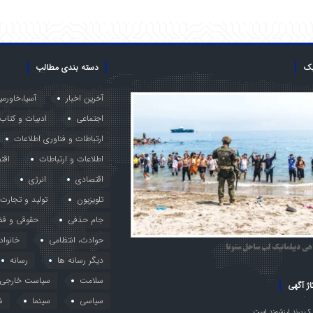
یک
دسته بندی مطالب
آخرین اخبار
آسیا،خاورمی
اجتماعی
ادبیات و کتاب
ارتباطات و فناوری اطلاعات
اطلاعات و ارتباطات
اقت
اقتصادی
انرژی
تلویزیون
تولید و تجارت
جام حذفی
حقوقی و قض
حوادث، انتظامی
خانواد
هی دیپلماتیک لب ساحل سئوتا
دیگر رسانه ها
رسانه
سلامت
سیاست خارجی
اژ آگهی
سیاسی
سینما
ش
ک برند ارزشمند است