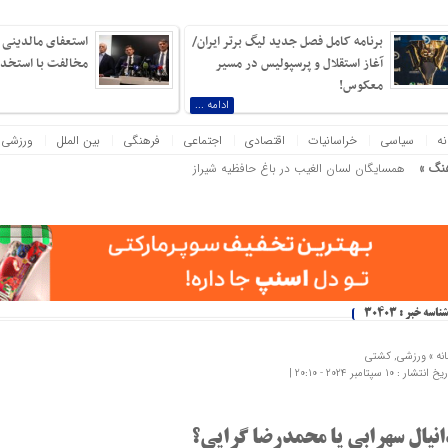
برنامه کامل فصل جدید لیگ برتر ایران/
استعفای مالدینی و
آغاز استقلال و پرسپولیس در مسیر
مخالفت با استخدام
معکوس!
ادامه ...
نه
سیاسی
خراسانیات
اقتصادی
اجتماعی
فرهنگی
بین الملل
ورزشی
نگ »
همسایگان لسان الغیب در باغ حافظیه شیراز
که دلیل آن بی‌نانی باشد، بیش از نبرد با یک ارتش دویست‌هزارنفری بیم دارم! ناپلئون بناپارت
شناسه خبر : 30403
نه »
ورزشی
,
کشتی
 انتشار : 10 سپتامبر 2024 - 20:10 |
انیال سهرابی یا محمدرضا گرایی؟