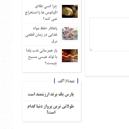
چرا کسی طلای
اقیانوس ها را استخراج
نمی کند؟
راهکار حفظ مواد
غذایی در زمان قطعی
برق
راز همزمانی شب یلدا
با تولد عیسی مسیح
چیست؟
ریپورتاژ آگهی
پارس یک برند ارزشمند است
طولانی ترین پرواز دنیا کدام
است؟