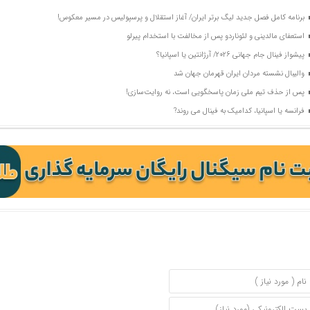
برنامه کامل فصل جدید لیگ برتر ایران/ آغاز استقلال و پرسپولیس در مسیر معکوس!
استعفای مالدینی و لئوناردو پس از مخالفت با استخدام پیرلو
پیشواز فینال جام جهانی 2026/ آرژانتین یا اسپانیا؟
والیبال نشسته مردان ایران قهرمان جهان شد
پس از حذف تیم ملی زمان پاسخگویی است، نه روایت‌سازی!
فرانسه یا اسپانیا، کدامیک به فینال می‌ روند?