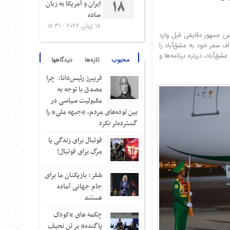
ایران و آمریکا به زبان
18
ساده
18 ژوئن 2026 - 18:31
س جمهور دقایقی قبل وارد
ف سفر خود به عشق‌آباد را
آباد، درباره برنامه‌ها و
محبوب
تازه‌ها
دیدگاهها
فریبرز رئیس‌دانا: چرا
مصدق با توجه به
مقبولیت سیاسی در
بین توده‌های مردم، “جبهه ملی” را
گسترده‌تر نکرد
فوتبال برای زندگی یا
مرگ برای فوتبال!
شفر: بازیکنان ما برای
جام جهانی آماده
هستند
چکمه های “کودک
پاگنده” بر تن نحیف