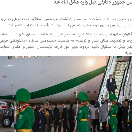
س جمهور دقایقی قبل وارد عشق آباد شد
س جمهور به منظور شرکت در مراسم بزرگداشت سیصدمین سالگرد «مختومقلی فراغی» شا
 ملی و رئیس جمهور ترکمنستان، دقایقی قبل وارد عشق‌آباد پایتخت این کشور شد‌.
گزارش
مشهدنیوز
، مسعود پزشکیان که عصر امروز پنجشنبه به منظور شرکت در همایش ب
ن‌ها و تمدن‌ها-مبنای صلح و توسعه» به مناسبت سیصدمین سالگرد «مختومقلی فراغی»
یقی پیش با استقبال رشید مردوف وزیر امور خارجه ترکمنستان، سفیر و اعضای سفارت 
شق‌آباد ش