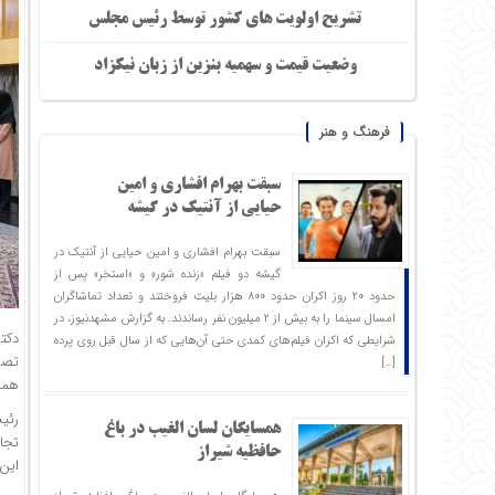
تشریح اولویت های کشور توسط رئیس مجلس
وضعیت قیمت و سهمیه بنزین از زبان نیکزاد
فرهنگ و هنر
سبقت بهرام افشاری و امین
حیایی از آنتیک در گیشه
سبقت بهرام افشاری و امین حیایی از آنتیک در
گیشه دو فیلم «زنده شور» و «استخر» پس از
حدود ۲۰ روز اکران حدود ۸۰۰ هزار بلیت فروختند و تعداد تماشاگران
امسال سینما را به بیش از ۲ میلیون نفر رساندند. به گزارش مشهدنیوز، در
دکت
شرایطی که اکران فیلم‌های کمدی حتی آن‌هایی که از سال قبل روی پرده
تصر
[…]
همچن
رئی
همسایگان لسان الغیب در باغ
تجا
حافظیه شیراز
این