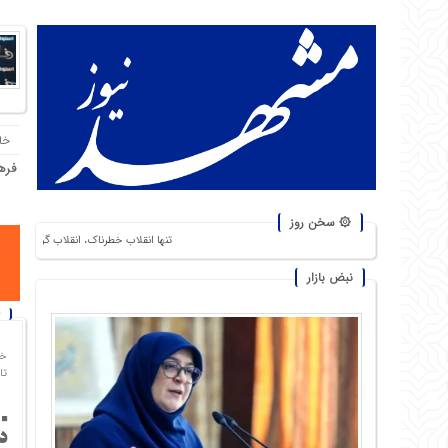
خا
فره
۞ سخن روز
تنها انقلاب خطرناک، انقلاب گرسنگان است. من از شورشهایی که دلیل آ
نبض بازار
خا
تاریخ
د