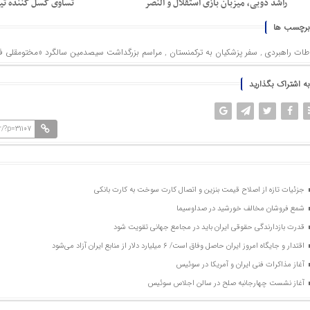
راشد دوبی، میزبان بازی استقلال و النصر
تساوی کسل کننده تیم
برچسب ها
اطات راهبردی
,
سفر پزشکیان به ترکمنستان
,
مراسم بزرگداشت سیصدمین سالگرد «مختومقلی فر
به اشتراک بگذارید
/?p=31107
جزئیات تازه از اصلاح قیمت بنزین و اتصال کارت سوخت به کارت بانکی
شمع فروشان مخالف خورشید در صداوسیما
قدرت بازدارندگی حقوقی ایران باید در مجامع جهانی تقویت شود
اقتدار و جایگاه امروز ایران حاصل وفاق است/ ۶ میلیارد دلار از منابع ایران آزاد می‌شود
آغاز مذاکرات فنی ایران و آمریکا در سوئیس
آغاز نشست چهارجانبه صلح در سالن اجلاس سوئیس