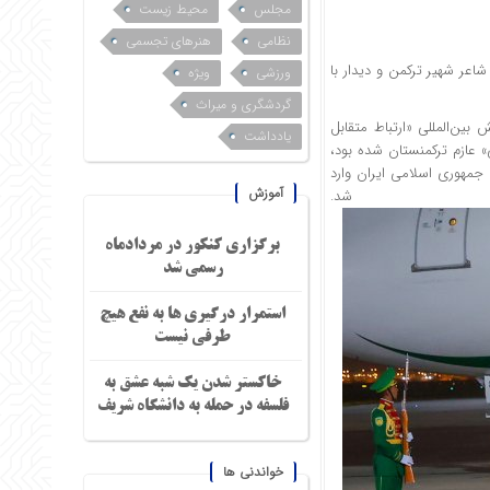
مجلس
محیط زیست
نظامی
هنرهای تجسمی
عر شهیر ترکمن و دیدار با
ورزشی
ویژه
گردشگری و میراث
ین‌المللی «ارتباط متقابل
یادداشت
 عازم ترکمنستان شده بود،
جمهوری اسلامی ایران وارد
آموزش
د.
برگزاری کنکور در مردادماه
رسمی شد
استمرار درگیری ها به نفع هیچ
طرفی نیست
خاکستر شدن یک شبه عشق به
فلسفه در حمله به دانشگاه شریف
خواندنی ها