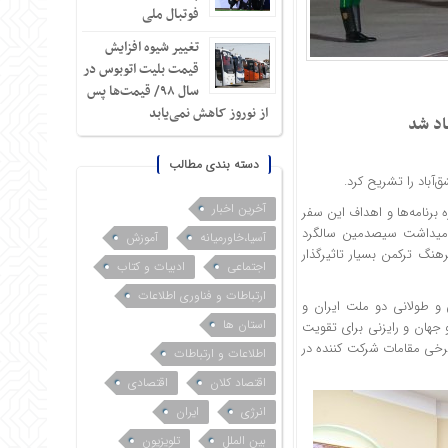
فوتبال ملی
تغییر شیوه افزایش
قیمت بلیت اتوبوس در
سال ۹۸/ قیمت‌ها پس
از نوروز کاهش نمی‌یابد
اد شد
دسته بندی مطالب
آباد را تشریح کرد.
آخرین اخبار
 برنامه‌ها و اهداف این سفر
امیداشت سیصدمین سالگرد
آسیا،خاورمیانه
آموزش
نگ ترکمن بسیار تاثیرگذار
اجتماعی
ادبیات و کتاب
ارتباطات و فناوری اطلاعات
و طولانی دو ملت ایران و
استان ها
جهان و رایزنی برای تقویت
برخی مقامات شرکت کننده در
اطلاعات و ارتباطات
اقتصاد کلان
اقتصادی
انرژی
ایران
بین الملل
تلویزیون