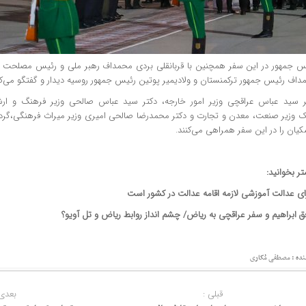
س جمهور در این سفر همچنین با قربانقلی بردی محمداف رهبر ملی و رئیس مصلحت خل
داف رئیس جمهور ترکمنستان و ولادیمیر پوتین رئیس جمهور روسیه دیدار و گفتگو می‌کن
ر سید عباس عراقچی وزیر امور خارجه، دکتر سید عباس صالحی وزیر فرهنگ و ار
بک وزیر صنعت، معدن و تجارت و دکتر محمدرضا صالحی امیری وزیر میراث فرهنگی،‌گر
یان را در این سفر همراهی می‌کنند.
وشنبه 31 اردیبهشت 1403
نج شنبه 27 اردیبهشت 1403
ر بخوانید:
ای عدالت آموزشی لازمه اقامه عدالت در کشور است
ق ابراهیم و سفر عراقچی به ریاض/ چشم انداز روابط ریاض و تل آویو؟
نده : مصطفی مُکاری
قبلی :
بعدی 