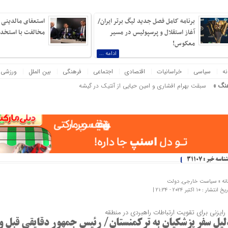
برنامه کامل فصل جدید لیگ برتر ایران/
استعفای مالدینی و
آغاز استقلال و پرسپولیس در مسیر
مخالفت با استخدام
معکوس!
ادامه ...
نه
سیاسی
خراسانیات
اقتصادی
اجتماعی
فرهنگی
بین الملل
ورزشی
نگ »
همسایگان لسان الغیب در باغ حافظیه شیراز
ن بی‌نانی باشد، بیش از نبرد با یک ارتش دویست‌هزارنفری بیم دارم! ناپلئون بناپارت
شناسه خبر : 31107
نه »
سیاست خارجی
,
دولت
 انتشار : 10 اکتبر 2024 - 21:34 |
رایزنی برای تقویت ارتباطات راهبردی در منطقه
لیل سفر پزشکیان به ترکمنستان/ رئیس جمهور دقایقی قبل و