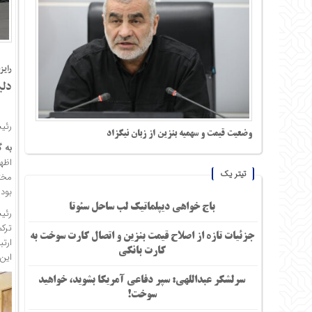
رایز
دلی
رئیس
وضعیت قیمت و سهمیه بنزین از زبان نیکزاد
به 
اظه
تیتر یک
مخت
بود
باج خواهی دیپلماتیک لب ساحل سئوتا
رئی
ترک
جزئیات تازه از اصلاح قیمت بنزین و اتصال کارت سوخت به
ارت
کارت بانکی
این
سرلشکر عبداللهی: سپر دفاعی آمریکا بشوید، خواهید
سوخت!