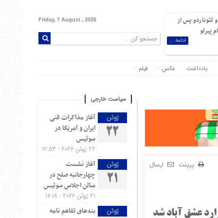
 لئوناردو پس از
Friday, 7 August , 2026
 پیرلو
ادامه ...
یادداشت
عکس
فیلم
سیاست خارجی
آغاز مذاکرات فنی
ژوئن
ایران و آمریکا در
22
سوئیس
22 ژوئن 2026 - 12:53
آغاز نشست
ژوئن
پرینت
ارسال
چهارجانبه صلح در
21
سالن اجلاس سوئیس
21 ژوئن 2026 - 17:18
بندهای تفاهم نامه
ژوئن
ارد عشق آباد شد