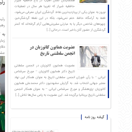
همسایگان لسان الغیب در باغ حافظیه شیراز
رئی
حافظیه‌ شیراز که تقریبا هر سال در تعطیلات
نوروز به عنوان یکی از پربازدیدترین نقاط گردشگری ایران معرفی می‌شود،
فقط به آرامگاه حافظ ختم نمی‌شود، بلکه در این نقطه گردشگرخیز،
رئی
چهره‌های شاخص دیگر یا به عبارتی سلبریتی‌هایی آرام گرفته‌اند که کمتر
رهبر
گردشگری از حضور آنان باخبر است، درحالی […]
به 
زما
دقا
عضویت همایون کاتوزیان در
ع
انجمن سلطنتی تاریخ
عضویت همایون کاتوزیان در انجمن سلطنتی
تاریخ دکتر همایون کاتوزیان – مورخ سرشناس
ایرانی – با رأی شورای انجمن سلطنتی تاریخ به عنوان همکار این نهاد
معتبر جهانی انتخاب شد. به گزارش مشهدنیوز، دکتر محمدعلی همایون
کاتوزیان -پژوهشگر و مورخ سرشناس ایرانی – به عنوان همکار انجمن
سلطنتی تاریخ بریتانیا برگزیده شد. این عضویت به پاس سال‌ها تلاش […]
گیشه روز نامه