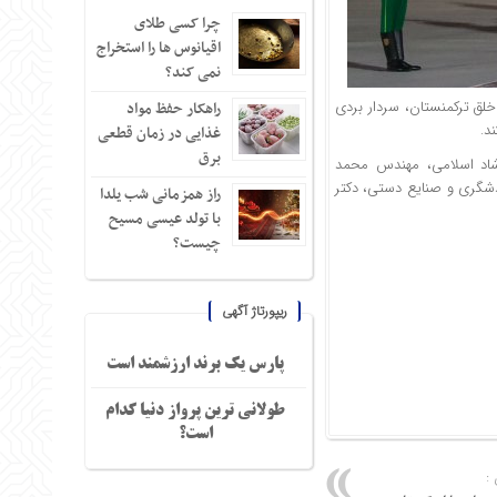
چرا کسی طلای
اقیانوس ها را استخراج
نمی کند؟
ق ترکمنستان، سردار بردی
راهکار حفظ مواد
د.
غذایی در زمان قطعی
برق
شاد اسلامی، مهندس محمد
دشگری و صنایع دستی، دکتر
راز همزمانی شب یلدا
با تولد عیسی مسیح
چیست؟
ریپورتاژ آگهی
پارس یک برند ارزشمند است
طولانی ترین پرواز دنیا کدام
است؟
: