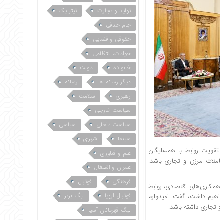
تولید و تجارت
تیتر یک
جام حذفی
حقوقی و قضایی
حوادث، انتظامی
خانواده
دولت
دیگر رسانه ها
رسانه
رهبری
سلامت
سیاست خارجی
سیاست داخلی
سیاسی
سینما
شهری
تقویت روابط با همسایگان
علم و فناوری
املات مرزی و تجاری باشد.
عمران و اشتغال
فرهنگی
فوتبال
همکاری‌های اقتصادی، روابط
فوتبال اروپا
لیگ برتر
اهیم داشت، گفت: امیدوارم
 تجاری داشته باشد.
لیگ قهرمانان آسیا