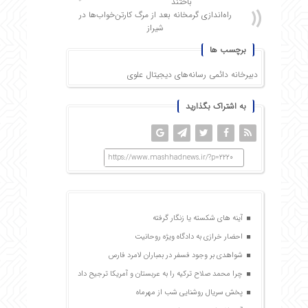
باختند
راه‌اندازی گرمخانه بعد از مرگ کارتن‌خواب‌ها در
شیراز
برچسب ها
دبیرخانه دائمی رسانه‌های دیجیتال علوی
به اشتراک بگذارید
https://www.mashhadnews.ir/?p=2220
آینه های شکسته یا زنگار گرفته
احضار خرازی به دادگاه ویژه روحانیت
شواهدی بر وجود فسفر در بمباران لامرد فارس
چرا محمد صلاح ترکیه را به عربستان و آمریکا ترجیح داد
پخش سریال روشنایی شب از مهرماه