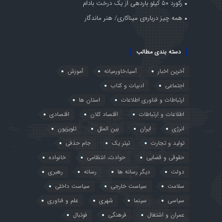
رکورد ۵۰ کیلو باردهی از یک درخت بادام
همه چیز درباره‌ی میناکاری/ هنر ماندگار
دسته بندی مطالب
آخرین اخبار
آسیا،خاورمیانه
آموزش
اجتماعی
ادبیات و کتاب
ارتباطات و فناوری اطلاعات
استان ها
اطلاعات و ارتباطات
اقتصاد کلان
اقتصادی
انرژی
ایران
بین الملل
تلویزیون
تولید و تجارت
تیتر یک
جام حذفی
حقوقی و قضایی
حوادث، انتظامی
خانواده
دولت
دیگر رسانه ها
رسانه
رهبری
سلامت
سیاست خارجی
سیاست داخلی
سیاسی
سینما
شهری
علم و فناوری
عمران و اشتغال
فرهنگی
فوتبال