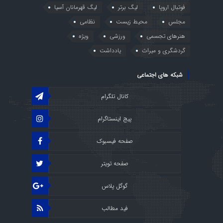
فوتبال اروپا
لیگ برتر
لیگ قهرمانان آسیا
مجلس
محیط زیست
نظامی
هنرهای تجسمی
ورزشی
ویژه
گردشگری و میراث
یادداشت
شبکه های اجتماعی
کانال تلگرام
پیج اینستاگرام
صفحه فیسبوک
صفحه تویتر
گوگل پلاس
فید مطالب