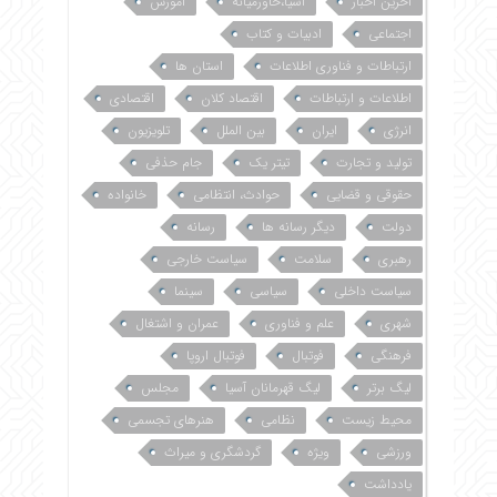
آخرین اخبار
آسیا،خاورمیانه
آموزش
اجتماعی
ادبیات و کتاب
ارتباطات و فناوری اطلاعات
استان ها
اطلاعات و ارتباطات
اقتصاد کلان
اقتصادی
انرژی
ایران
بین الملل
تلویزیون
تولید و تجارت
تیتر یک
جام حذفی
حقوقی و قضایی
حوادث، انتظامی
خانواده
دولت
دیگر رسانه ها
رسانه
رهبری
سلامت
سیاست خارجی
سیاست داخلی
سیاسی
سینما
شهری
علم و فناوری
عمران و اشتغال
فرهنگی
فوتبال
فوتبال اروپا
لیگ برتر
لیگ قهرمانان آسیا
مجلس
محیط زیست
نظامی
هنرهای تجسمی
ورزشی
ویژه
گردشگری و میراث
یادداشت