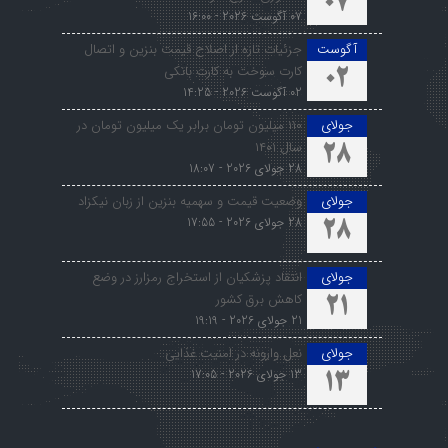
07
07 آگوست 2026 - 16:00
آگوست
جزئیات تازه از اصلاح قیمت بنزین و اتصال
کارت سوخت به کارت بانکی
02
02 آگوست 2026 - 14:25
جولای
۱۱۰ میلیون تومان برابر یک میلیون تومان در
سال ۱۴۰۱
28
28 جولای 2026 - 18:07
جولای
وضعیت قیمت و سهمیه بنزین از زبان نیکزاد
28 جولای 2026 - 17:55
28
جولای
انتقاد پزشکیان از استخراج رمزارز در وضع
کاهش برق کشور
21
21 جولای 2026 - 19:19
جولای
نعل وارونه در امنیت غذایی
13 جولای 2026 - 17:05
13