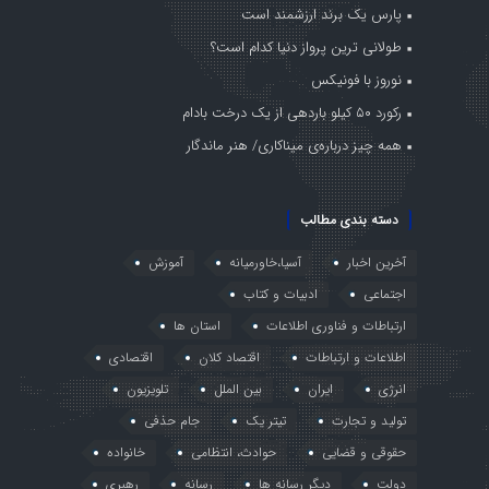
پارس یک برند ارزشمند است
طولانی ترین پرواز دنیا کدام است؟
نوروز با فونیکس
رکورد ۵۰ کیلو باردهی از یک درخت بادام
همه چیز درباره‌ی میناکاری/ هنر ماندگار
دسته بندی مطالب
آخرین اخبار
آسیا،خاورمیانه
آموزش
اجتماعی
ادبیات و کتاب
ارتباطات و فناوری اطلاعات
استان ها
اطلاعات و ارتباطات
اقتصاد کلان
اقتصادی
انرژی
ایران
بین الملل
تلویزیون
تولید و تجارت
تیتر یک
جام حذفی
حقوقی و قضایی
حوادث، انتظامی
خانواده
دولت
دیگر رسانه ها
رسانه
رهبری