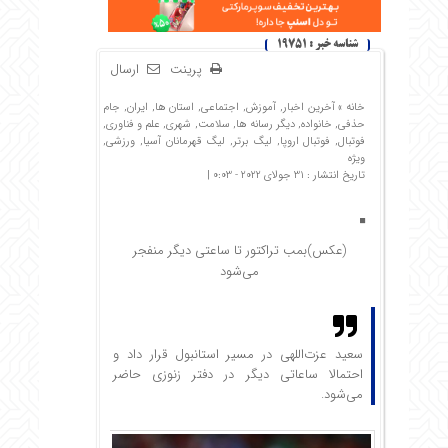
شناسه خبر : 19751
پرینت
ارسال
خانه »
آخرین اخبار
,
آموزش
,
اجتماعی
,
استان ها
,
ایران
,
جام
حذفی
,
خانواده
,
دیگر رسانه ها
,
سلامت
,
شهری
,
علم و فناوری
,
فوتبال
,
فوتبال اروپا
,
لیگ برتر
,
لیگ قهرمانان آسیا
,
ورزشی
,
ویژه
تاریخ انتشار : 31 جولای 2022 - 0:03 |
(عکس)بمب تراکتور تا ساعتی دیگر منفجر
می‌شود
سعید عزت‌اللهی در مسیر استانبول قرار داد و
احتمالا ساعاتی دیگر در دفتر زنوزی حاضر
می‌شود.