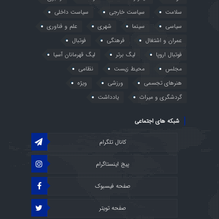
سلامت
سیاست خارجی
سیاست داخلی
سیاسی
سینما
شهری
علم و فناوری
عمران و اشتغال
فرهنگی
فوتبال
فوتبال اروپا
لیگ برتر
لیگ قهرمانان آسیا
مجلس
محیط زیست
نظامی
هنرهای تجسمی
ورزشی
ویژه
گردشگری و میراث
یادداشت
شبکه های اجتماعی
کانال تلگرام
پیج اینستاگرام
صفحه فیسبوک
صفحه تویتر