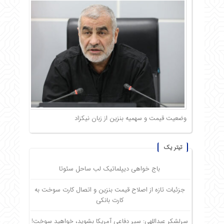
وضعیت قیمت و سهمیه بنزین از زبان نیکزاد
تیتر یک
باج خواهی دیپلماتیک لب ساحل سئوتا
جزئیات تازه از اصلاح قیمت بنزین و اتصال کارت سوخت به
کارت بانکی
سرلشکر عبداللهی: سپر دفاعی آمریکا بشوید، خواهید سوخت!