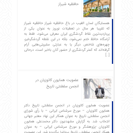
حافظیه شیراز
همسایگان لسان الغیب در باغ حافظیه شیراز حافظیه‌ شیراز
که تقریبا هر سال در تعطیلات نوروز به عنوان یکی از
پربازدیدترین نقاط گردشگری ایران معرفی می‌شود، فقط به
آرامگاه حافظ ختم نمی‌شود، بلکه در این نقطه گردشگرخیز،
چهره‌های شاخص دیگر یا به عبارتی سلبریتی‌هایی آرام
گرفته‌اند که کمتر گردشگری از حضور آنان باخبر است، درحالی
[…]
عضویت همایون کاتوزیان در
انجمن سلطنتی تاریخ
عضویت همایون کاتوزیان در انجمن سلطنتی تاریخ دکتر
همایون کاتوزیان – مورخ سرشناس ایرانی – با رأی شورای
انجمن سلطنتی تاریخ به عنوان همکار این نهاد معتبر جهانی
انتخاب شد. به گزارش مشهدنیوز، دکتر محمدعلی همایون
کاتوزیان -پژوهشگر و مورخ سرشناس ایرانی – به عنوان
همکار انجمن سلطنتی تاریخ بریتانیا برگزیده شد. این عضویت