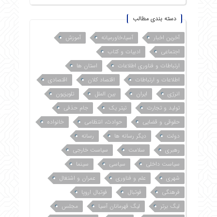
دسته بندی مطالب
آخرین اخبار
آسیا،خاورمیانه
آموزش
اجتماعی
ادبیات و کتاب
ارتباطات و فناوری اطلاعات
استان ها
اطلاعات و ارتباطات
اقتصاد کلان
اقتصادی
انرژی
ایران
بین الملل
تلویزیون
تولید و تجارت
تیتر یک
جام حذفی
حقوقی و قضایی
حوادث، انتظامی
خانواده
دولت
دیگر رسانه ها
رسانه
رهبری
سلامت
سیاست خارجی
سیاست داخلی
سیاسی
سینما
شهری
علم و فناوری
عمران و اشتغال
فرهنگی
فوتبال
فوتبال اروپا
لیگ برتر
لیگ قهرمانان آسیا
مجلس