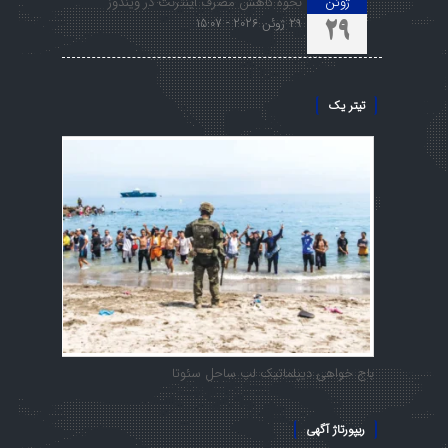
ژوئن
نحوه کاهش مصرف اینترنت در ویندوز
29 ژوئن 2026 - 15:07
29
تیتر یک
باج خواهی دیپلماتیک لب ساحل سئوتا
ریپورتاژ آگهی