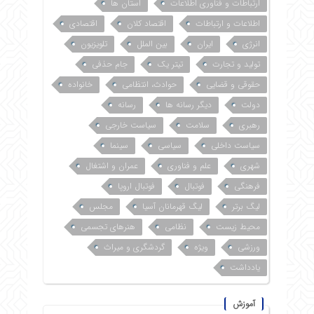
ارتباطات و فناوری اطلاعات
استان ها
اطلاعات و ارتباطات
اقتصاد کلان
اقتصادی
انرژی
ایران
بین الملل
تلویزیون
تولید و تجارت
تیتر یک
جام حذفی
حقوقی و قضایی
حوادث، انتظامی
خانواده
دولت
دیگر رسانه ها
رسانه
رهبری
سلامت
سیاست خارجی
سیاست داخلی
سیاسی
سینما
شهری
علم و فناوری
عمران و اشتغال
فرهنگی
فوتبال
فوتبال اروپا
لیگ برتر
لیگ قهرمانان آسیا
مجلس
محیط زیست
نظامی
هنرهای تجسمی
ورزشی
ویژه
گردشگری و میراث
یادداشت
آموزش