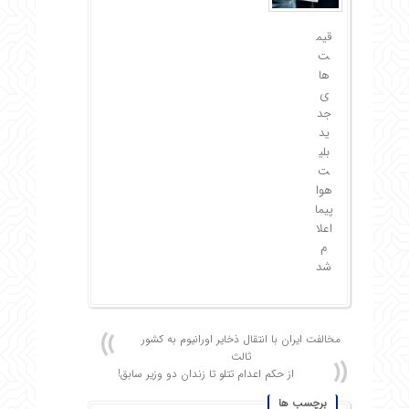
قیم
ت‌
ها
ی
جد
ید
بلی
ت
هوا
پیما
اعلا
م
شد
مخالفت ایران با انتقال ذخایر اورانیوم به کشور
ثالث
از حکم اعدام تتلو تا زندان دو وزیر سابق!
برچسب ها