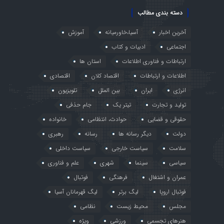
دسته بندی مطالب
آخرین اخبار
آسیا،خاورمیانه
آموزش
اجتماعی
ادبیات و کتاب
ارتباطات و فناوری اطلاعات
استان ها
اطلاعات و ارتباطات
اقتصاد کلان
اقتصادی
انرژی
ایران
بین الملل
تلویزیون
تولید و تجارت
تیتر یک
جام حذفی
حقوقی و قضایی
حوادث، انتظامی
خانواده
دولت
دیگر رسانه ها
رسانه
رهبری
سلامت
سیاست خارجی
سیاست داخلی
سیاسی
سینما
شهری
علم و فناوری
عمران و اشتغال
فرهنگی
فوتبال
فوتبال اروپا
لیگ برتر
لیگ قهرمانان آسیا
مجلس
محیط زیست
نظامی
هنرهای تجسمی
ورزشی
ویژه