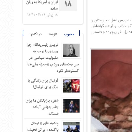
ایران و آمریکا به زبان
18
ساده
18 ژوئن 2026 - 18:31
‌نامه‌نویس اهل مجارستان و
به‌خاطر «آثار جذاب و آینده‌نگرانه‌اش
ه‌دلیل نثر پیچیده و فلسفی
محبوب
تازه‌ها
دیدگاهها
فریبرز رئیس‌دانا: چرا
مصدق با توجه به
مقبولیت سیاسی در
بین توده‌های مردم، “جبهه ملی” را
گسترده‌تر نکرد
فوتبال برای زندگی یا
مرگ برای فوتبال!
شفر: بازیکنان ما برای
جام جهانی آماده
هستند
چکمه های “کودک
پاگنده” بر تن نحیف