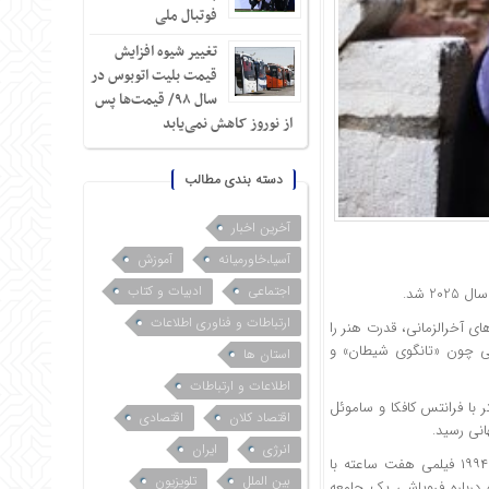
فوتبال ملی
تغییر شیوه افزایش
قیمت بلیت اتوبوس در
سال ۹۸/ قیمت‌ها پس
از نوروز کاهش نمی‌یابد
دسته بندی مطالب
آخرین اخبار
آسیا،خاورمیانه
آموزش
اجتماعی
ادبیات و کتاب
2 شد.
ارتباطات و فناوری اطلاعات
های آخرالزمانی، قدرت هنر را
هایی چون «تانگوی شیطان» و
استان ها
اطلاعات و ارتباطات
با فرانتس کافکا و ساموئل
اقتصاد کلان
اقتصادی
انرژی
ایران
این رمان در سال ۲۰۱۲ به انگلیسی ترجمه و منتشر شد. بلا تار، فیلمساز مجار، در سال ۱۹۹۴ فیلمی هفت ساعته با
بین الملل
تلویزیون
ه درباره فروپاشی یک جامعه