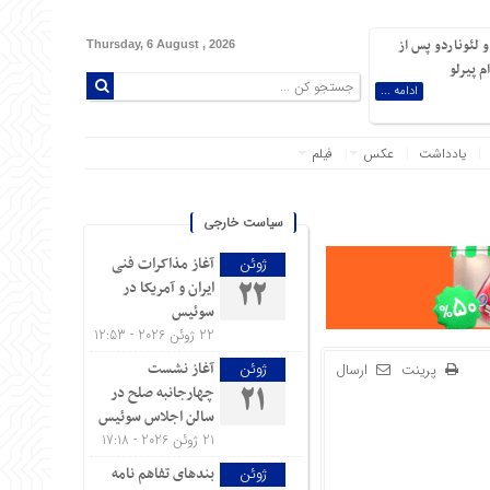
 لئوناردو پس از
Thursday, 6 August , 2026
 پیرلو
ادامه ...
یادداشت
عکس
فیلم
سیاست خارجی
آغاز مذاکرات فنی
ژوئن
ایران و آمریکا در
22
سوئیس
22 ژوئن 2026 - 12:53
آغاز نشست
ژوئن
پرینت
ارسال
چهارجانبه صلح در
21
سالن اجلاس سوئیس
21 ژوئن 2026 - 17:18
بندهای تفاهم نامه
ژوئن