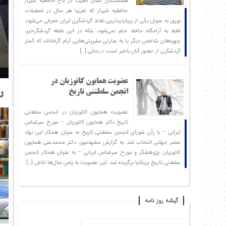
همسایگان لسان الغیب در باغ حافظیه شیراز
حافظیه‌ شیراز که تقریبا هر سال در تعطیلات
نوروز به عنوان یکی از پربازدیدترین نقاط گردشگری ایران معرفی می‌شود،
فقط به آرامگاه حافظ ختم نمی‌شود، بلکه در این نقطه گردشگرخیز،
چهره‌های شاخص دیگر یا به عبارتی سلبریتی‌هایی آرام گرفته‌اند که کمتر
گردشگری از حضور آنان باخبر است، درحالی […]
عضویت همایون کاتوزیان در
رون
انجمن سلطنتی تاریخ
عضویت همایون کاتوزیان در انجمن سلطنتی
تاریخ دکتر همایون کاتوزیان – مورخ سرشناس
ایرانی – با رأی شورای انجمن سلطنتی تاریخ به عنوان همکار این نهاد
معتبر جهانی انتخاب شد. به گزارش مشهدنیوز، دکتر محمدعلی همایون
کاتوزیان -پژوهشگر و مورخ سرشناس ایرانی – به عنوان همکار انجمن
سلطنتی تاریخ بریتانیا برگزیده شد. این عضویت به پاس سال‌ها تلاش […]
گیشه روز نامه