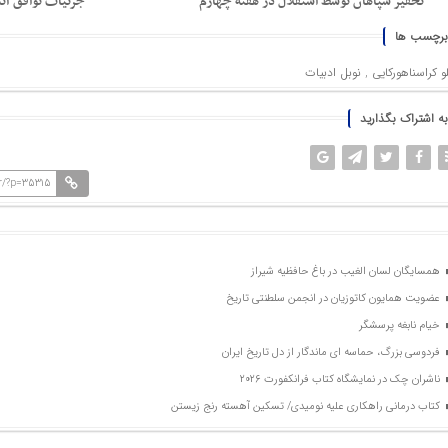
تحقیر سپاهان توسط استقلال در هفته چهارم
جزئیات توافق آت
برچسب ها
و کراسناهورکایی
,
نوبل ادبیات
به اشتراک بگذارید
r/?p=35315
همسایگان لسان الغیب در باغ حافظیه شیراز
عضویت همایون کاتوزیان در انجمن سلطنتی تاریخ
خیام نابغه پرسشگر
فردوسی بزرگ، حماسه ای ماندگار از دل تاریخ ایران
ناشران چک در نمایشگاه کتاب فرانکفورت ۲۰۲۶
کتاب درمانی راهکاری علیه نومیدی/ تسکین آهسته رنج زیستن