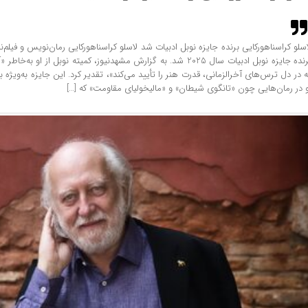
اسلو کراسناهورکایی برنده جایزه نوبل ادبیات شد لاسلو کراسناهورکایی رمان‌نویس و فیلم
برنده جایزه نوبل ادبیات سال 2025 شد. به گزارش مشهدنیوز، کمیته نوبل از او 
ه در دل ترس‌های آخرالزمانی، قدرت هنر را تأیید می‌کند»، تقدیر کرد. این جایزه به‌ویژه ب
و در رمان‌هایی چون «تانگوی شیطان» و «مالیخولیای مقاومت» که […]