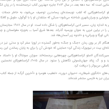
ست که سه دهه بعد، در سال ۲۰۱۳ جایزه «بهترین کتاب ترجمه‌شده» را در زبان انگلیسی به دست آورد.
لو کراسناهورکایی که اغلب نویسنده‌ای پسامدرن توصیف می‌شود، به خاطر جملات 
خولیایی و ویران‌شهری شناخته می‌شود؛ سبکی که منتقدان او را با گوگول، ملویل و کافکا م
سفر به اندازه زبان، مسیر ادبی 
را در برلین غربی به عنوان بورسیه گذراند. بعدها شرق آسیا ــ به‌ویژه مغولستان و چ
انی اورگا و ویرانی» و «اندوه زیر آسمان‌ها» شد.
نگام کار بر روی رمان «جنگ و جنگ» به‌طور گسترده در اروپا سفر کرد و مدتی نیز در آ
نه‌ای بیت در نیویورک زندگی کرد؛ حمایتی که خودش آن را برای به پایان رساندن این ر
ن‌کنندگان لاسلو کراسناهورکایی چهره‌هایی برجسته‌اند: سوزان سونتاگ او را «استاد م
نامید و و. گ. زِبالد جهان‌شمولی نگاهش را ستود. در
المللی من‌بوکر را دریافت کرد.
ب‌های «تانگوی شیطان»، «حیوان درون»، «تعقیب هومر» و «آخرین گرگ» از جمله کتاب‌
یران نیز به فارسی منتشر شده‌اند.