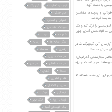
تولید و تجارت
تیتر یک
طولانی و پیچیده، مضامین
جام حذفی
قایسه کرده‌اند.
حقوقی و قضایی
کراسناهورکای را شکل داده است. او در سال ۱۹۸۷ مجارستان کمونیستی را ترک کرد و یک
حوادث، انتظامی
ین ــ الهام‌بخش آثاری چون
خانواده
دولت
دیگر رسانه ها
رسانه
پارتمان آلن گینزبرگ، شاعر
رهبری
سلامت
مان حیاتی دانست.
سیاست خارجی
عاصر مجارستانیِ آخرالزمان»
 سال ۲۰۱۵، کراسناهورکای نخستین نویسنده مجار شد که جایزه
سیاست داخلی
سیاسی
سینما
شهری
های این نویسنده هستند که
علم و فناوری
عمران و اشتغال
فرهنگی
فوتبال
فوتبال اروپا
لیگ برتر
لیگ قهرمانان آسیا