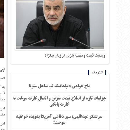
وضعیت قیمت و سهمیه بنزین از زبان نیکزاد
لاس
تیتر یک
لاسل
باج خواهی دیپلماتیک لب ساحل سئوتا
به 
تأی
جزئیات تازه از اصلاح قیمت بنزین و اتصال کارت سوخت به
«مال
کارت بانکی
این
بکت م
سرلشکر عبداللهی: سپر دفاعی آمریکا بشوید، خواهید
سوخت!
همک