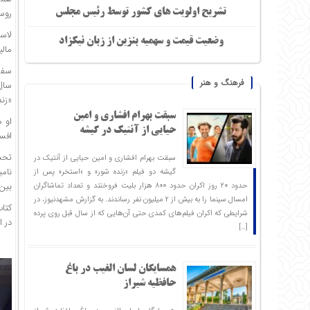
روستایی ا
تشریح اولویت های کشور توسط رئیس مجلس
لاس
وضعیت قیمت و سهمیه بنزین از زبان نیکزاد
مالی
فرهنگ و هنر
سال 
«زند
سبقت بهرام افشاری و امین
او ه
حیایی از آنتیک در گیشه
افسا
تحسی
سبقت بهرام افشاری و امین حیایی از آنتیک در
گیشه دو فیلم «زنده شور» و «استخر» پس از
بین‌
حدود ۲۰ روز اکران حدود ۸۰۰ هزار بلیت فروختند و تعداد تماشاگران
امسال سینما را به بیش از ۲ میلیون نفر رساندند. به گزارش مشهدنیوز، در
کتا
شرایطی که اکران فیلم‌های کمدی حتی آن‌هایی که از سال قبل روی پرده
در ا
[…]
همسایگان لسان الغیب در باغ
حافظیه شیراز