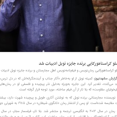
لو کراسناهورکایی برنده جایزه نوبل ادبیات شد
و کراسناهورکایی رمان‌نویس و فیلم‌نامه‌نویس اهل مجارستان و برنده جایزه نوبل ادبیات سال 025
گزارش
مشهدنیوز
،
کمیته نوبل از او به‌خاطر «آثار جذاب و آینده‌نگرانه‌اش که در دل ترس‌
ید می‌کند»، تقدیر کرد. این جایزه به‌ویژه به‌دلیل نثر پیچیده و فلسفی او در رمان‌
یخولیای مقاومت» که بلا تار از آن فیلم ساخته، مورد توجه قرار گرفته است.
 نویسنده مجارستانی
برنده نوبل
که به نوشتن آثاری طویل و پیچیده شهرت دارد، بیشتر 
قایسه شده‌است. او پس از انتشار رمان «تانگوی شیطان» در سال ۱۹۸۵ به شهرتی جهانی رسید.
اری کراسناهورکایی با اقتباس از این رمان ساخت. این کتاب، اثری تیره و خیره‌کنند