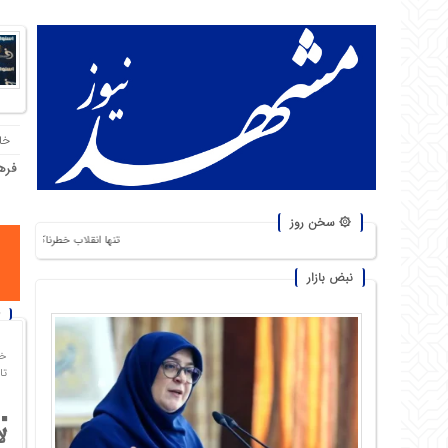
خا
فره
۞ سخن روز
تنها انقلاب خطرناک، انقلاب گرسنگان است. من از شورشها
نبض بازار
خا
تاریخ
ل