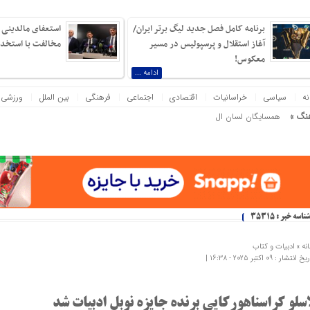
برنامه کامل فصل جدید لیگ برتر ایران/
استعفای مالدینی و
آغاز استقلال و پرسپولیس در مسیر
مخالفت با استخدام
معکوس!
ادامه ...
نه
سیاسی
خراسانیات
اقتصادی
اجتماعی
فرهنگی
بین الملل
ورزشی
نگ »
همسایگان لسان الغیب در باغ حافظیه شیراز
یی که دلیل آن بی‌نانی باشد، بیش از نبرد با یک ارتش دویست‌هزارنفری بیم دارم! ناپلئون بناپارت
شناسه خبر : 35315
نه »
ادبیات و کتاب
 انتشار : 09 اکتبر 2025 - 16:38 |
اسلو کراسناهورکایی برنده جایزه نوبل ادبیات شد