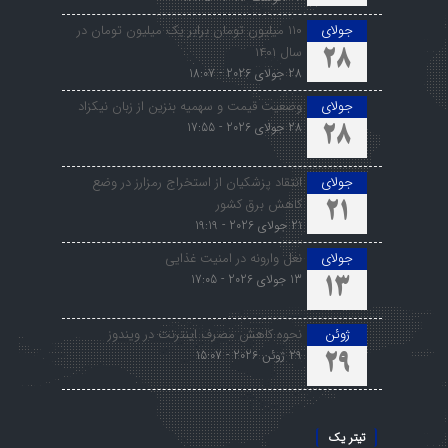
جولای
۱۱۰ میلیون تومان برابر یک میلیون تومان در
سال ۱۴۰۱
28
28 جولای 2026 - 18:07
جولای
وضعیت قیمت و سهمیه بنزین از زبان نیکزاد
28 جولای 2026 - 17:55
28
جولای
انتقاد پزشکیان از استخراج رمزارز در وضع
کاهش برق کشور
21
21 جولای 2026 - 19:19
جولای
نعل وارونه در امنیت غذایی
13 جولای 2026 - 17:05
13
ژوئن
نحوه کاهش مصرف اینترنت در ویندوز
29 ژوئن 2026 - 15:07
29
تیتر یک