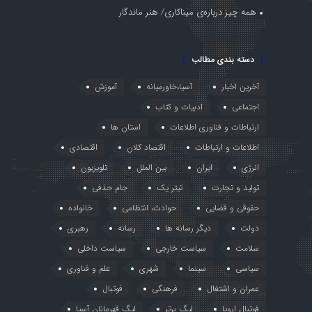
همه چیز درباره‌ی میناکاری/ هنر ماندگار
دسته بندی مطالب
آخرین اخبار
آسیا،خاورمیانه
آموزش
اجتماعی
ادبیات و کتاب
ارتباطات و فناوری اطلاعات
استان ها
اطلاعات و ارتباطات
اقتصاد کلان
اقتصادی
انرژی
ایران
بین الملل
تلویزیون
تولید و تجارت
تیتر یک
جام حذفی
حقوقی و قضایی
حوادث، انتظامی
خانواده
دولت
دیگر رسانه ها
رسانه
رهبری
سلامت
سیاست خارجی
سیاست داخلی
سیاسی
سینما
شهری
علم و فناوری
عمران و اشتغال
فرهنگی
فوتبال
فوتبال اروپا
لیگ برتر
لیگ قهرمانان آسیا