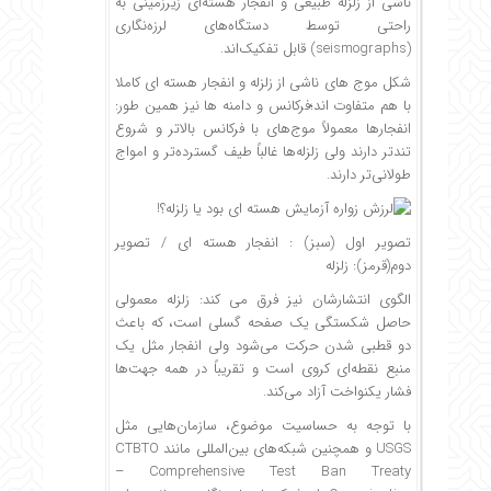
ناشی از زلزله طبیعی و انفجار هسته‌ای زیرزمینی به
راحتی توسط دستگاه‌های لرزه‌نگاری
(seismographs) قابل تفکیک‌اند.
شکل موج های ناشی از زلزله و انفجار هسته ای کاملا
با هم متفاوت اند؛فرکانس و دامنه ها نیز همین طور:
انفجارها معمولاً موج‌های با فرکانس بالاتر و شروع
تندتر دارند ولی زلزله‌ها غالباً طیف گسترده‌تر و امواج
طولانی‌تر دارند.
تصویر اول (سبز) : انفجار هسته ای / تصویر
دوم(قرمز): زلزله
الگوی انتشارشان نیز فرق می کند: زلزله معمولی
حاصل شکستگی یک صفحه گسلی است، که باعث
دو قطبی شدن حرکت می‌شود ولی انفجار مثل یک
منبع نقطه‌ای کروی است و تقریباً در همه جهت‌ها
فشار یکنواخت آزاد می‌کند.
با توجه به حساسیت موضوع، سازمان‌هایی مثل
USGS و همچنین شبکه‌های بین‌المللی مانند CTBTO
– Comprehensive Test Ban Treaty