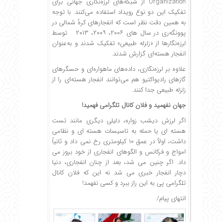
Organization از شبکه‌های لرزه‌نگاری جهانی برای
تفکیک این دو نوع رویداد استفاده می‌کنند. با توجه
به همین دقت نظر است که انفجارهای کرهٔ شمالی در
پوونگه‌ری در سال های ۲۰۰۶، ۲۰۰۹، ۲۰۱۳ توسط
لرزه‌نگارها از «زلزله طبیعی» تفکیک شدند و به‌عنوان
انفجار هسته‌ای گزارش شدند.
علاوه بر لرزه‌نگاری، داده‌های ماهواره‌ای و حسگرهای
گازهای رادیواکتیو هم می‌توانند انفجار هسته‌ای را از
زلزله طبیعی جدا کنند.
جهان نفهمید و فلان کانال تلگرامی فهمید!
اگر لرزش دیشب زواره، دلیلی دیگری مانند تست
هسته ای یا حمله به تاسیسات هسته ای و نظامی
داشت، اولاً در عمق ۱۰ کیلومتری رخ نمی داد و ثانیاً
امواج و فرکانس و الگوهای انفجاری از خود بروز می
داد. اگر چنین می شد، بعد از چنان انفجاری، دنیا
دچار انفجار خبری می شد نه این که فلان کانال
تلگرامی پی به این راز ببرد و کسی نفهمد!
انتهای پیام/