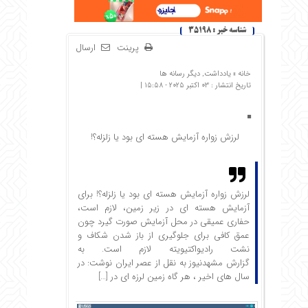
شناسه خبر : 35198
پرینت
ارسال
خانه »
یادداشت
,
دیگر رسانه ها
تاریخ انتشار : 03 اکتبر 2025 - 15:58 |
لرزش زواره آزمایش هسته ای بود یا زلزله؟!
لرزش زواره آزمایش هسته ای بود یا زلزله؟! برای
آزمایش هسته ای در زیر زمین، لازم است،
حفاری عمیقی در محل آزمایش صورت گیرد چون
عمق کافی برای جلوگیری از باز شدن شکاف و
نشت رادیواکتیویته لازم است. به
گزارش مشهدنیوز به نقل از عصر ایران نوشت: در
سال های اخیر ، هر گاه زمین لرزه ای در […]