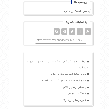
برچسب ها
آزمایش هسته ای
,
زلزله
به اشتراک بگذارید
https://www.mashhadnews.ir/?p=35198
روایت های آمریکایی؛ شکست در میناب و پیروزی در
هیروشیما!
بحران تولید فهم سیاست در ایران
شمع فروشان مخالف خورشید در صداوسیما
بالارفتن از نردبان تنش
قربانگاه منافع ملی
قمپز در برابر عزرائیل!؟