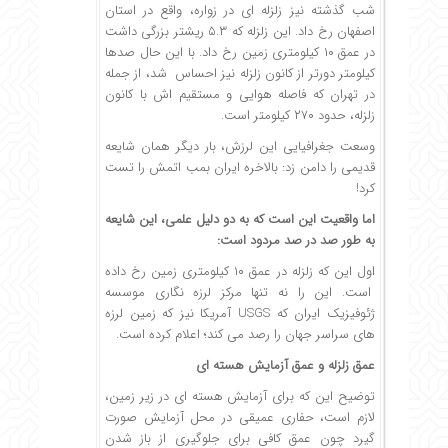
شب گذشته نیز زلزله ای در زواره، واقع در استان
اصفهان رخ داد. این زلزله که ۵.۳ ریشتر بزرگی داشت
در عمق ۱۰ کیلومتری زمین رخ داد. با این حال صدها
کیلومتر دورتر از کانون زلزله نیز احساس شد، از جمله
در تهران که فاصله هوایی و مستقیم اش با کانون
زلزله، حدود ۲۷۰ کیلومتر است.
وسعت جغرافیایی این لرزش، بار دیگر همان شایعه
قدیمی را دامن زد: بالاخره ایران بمب اتمش را تست
کرد!
اما
واقعیت
این است که به دو دلیل علمی، این شایعه
به طور صد در صد مردود است:
اول این که زلزله در عمق ۱۰ کیلومتری زمین رخ داده
است. این را نه تنها مرکز لرزه نگاری موسسه
ژئوفیزیک ایران که USGS آمریکا نیز که زمین لرزه
های سراسر جهان را رصد می کند؛ اعلام کرده است.
عمق زلزله و عمق آزمایش هسته ای
توضیح این که برای آزمایش هسته ای در زیر زمین،
لازم است، حفاری عمیقی در محل آزمایش صورت
گیرد چون عمق کافی برای جلوگیری از باز شدن