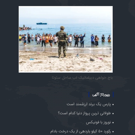
باج خواهی دیپلماتیک لب ساحل سئوتا
ریپورتاژ آگهی
پارس یک برند ارزشمند است
طولانی ترین پرواز دنیا کدام است؟
نوروز با فونیکس
رکورد ۵۰ کیلو باردهی از یک درخت بادام