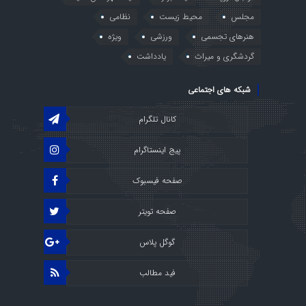
مجلس
محیط زیست
نظامی
هنرهای تجسمی
ورزشی
ویژه
گردشگری و میراث
یادداشت
شبکه های اجتماعی
کانال تلگرام
پیج اینستاگرام
صفحه فیسبوک
صفحه تویتر
گوگل پلاس
فید مطالب