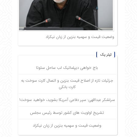
وضعیت قیمت و سهمیه بنزین از زبان نیکزاد
تیتر یک
باج خواهی دیپلماتیک لب ساحل سئوتا
جزئیات تازه از اصلاح قیمت بنزین و اتصال کارت سوخت به
کارت بانکی
سرلشکر عبداللهی: سپر دفاعی آمریکا بشوید، خواهید سوخت!
تشریح اولویت های کشور توسط رئیس مجلس
وضعیت قیمت و سهمیه بنزین از زبان نیکزاد