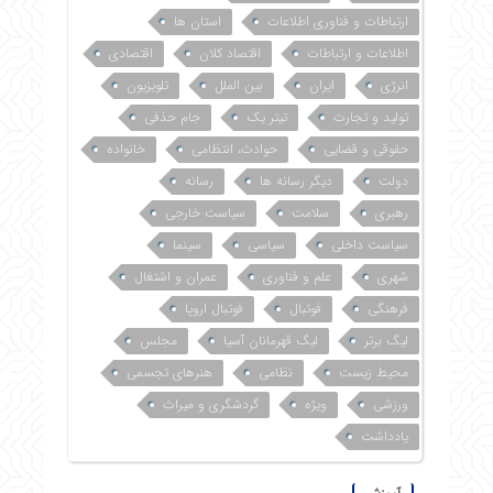
ارتباطات و فناوری اطلاعات
استان ها
اطلاعات و ارتباطات
اقتصاد کلان
اقتصادی
انرژی
ایران
بین الملل
تلویزیون
تولید و تجارت
تیتر یک
جام حذفی
حقوقی و قضایی
حوادث، انتظامی
خانواده
دولت
دیگر رسانه ها
رسانه
رهبری
سلامت
سیاست خارجی
سیاست داخلی
سیاسی
سینما
شهری
علم و فناوری
عمران و اشتغال
فرهنگی
فوتبال
فوتبال اروپا
لیگ برتر
لیگ قهرمانان آسیا
مجلس
محیط زیست
نظامی
هنرهای تجسمی
ورزشی
ویژه
گردشگری و میراث
یادداشت