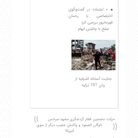
« اعتماد» در گفت‌وگوي
اختصاصي با رحمان
قهرمانپور بررسي كرد
صلح با چاشني ابهام
جنایت آستانه اشرفیه از
زبان TRT ترکیه
حرکت نخستین قطار گردشگری مشهد-سرخس
ناوگان الصمود و واکنش عجیب دیگر از سوی
آمریکا!