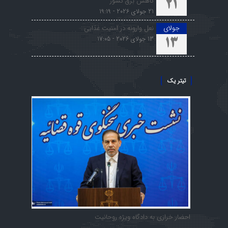
کاهش برق کشور
21
21 جولای 2026 - 19:19
جولای
نعل وارونه در امنیت غذایی
13 جولای 2026 - 17:05
13
تیتر یک
احضار خرازی به دادگاه ویژه روحانیت