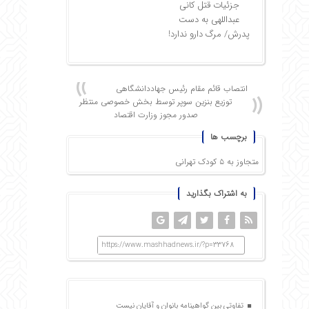
جزئیات قتل کانی
عبداللهی به دست
پدرش/ مرگ دارو ندارد!
انتصاب قائم ‌مقام رئیس جهاددانشگاهی
توزیع بنزین سوپر توسط بخش خصوصی منتظر
صدور مجوز وزارت اقتصاد
برچسب ها
متجاوز به ۵ کودک تهرانی
به اشتراک بگذارید
https://www.mashhadnews.ir/?p=33768
تفاوتی بین گواهینامه بانوان و آقایان نیست