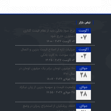
نبض بازار
آگوست
نرخ سود بانکی باید از نظام قیمت گذاری
دستوری خارج شود
07
07 آگوست 2026 - 16:00
آگوست
جزئیات تازه از اصلاح قیمت بنزین و اتصال
کارت سوخت به کارت بانکی
02
02 آگوست 2026 - 14:25
جولای
۱۱۰ میلیون تومان برابر یک میلیون تومان در
سال ۱۴۰۱
28
28 جولای 2026 - 18:07
جولای
وضعیت قیمت و سهمیه بنزین از زبان نیکزاد
28 جولای 2026 - 17:55
28
جولای
انتقاد پزشکیان از استخراج رمزارز در وضع