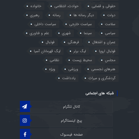
حقوقی و قضایی
حوادث، انتظامی
خانواده
دولت
دیگر رسانه ها
رسانه
رهبری
سلامت
سیاست خارجی
سیاست داخلی
سیاسی
سینما
شهری
علم و فناوری
عمران و اشتغال
فرهنگی
فوتبال
فوتبال اروپا
لیگ برتر
لیگ قهرمانان آسیا
مجلس
محیط زیست
نظامی
هنرهای تجسمی
ورزشی
ویژه
گردشگری و میراث
یادداشت
شبکه های اجتماعی
کانال تلگرام
پیج اینستاگرام
صفحه فیسبوک