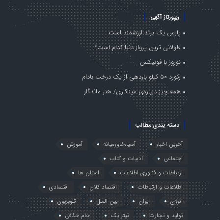
ریپورتاژ آگهی
پارس یک برند ارزشمند است
طولانی ترین پرواز دنیا کدام است؟
نوروز با فونیکس
رکورد ۵۰ کیلو باردهی از یک درخت بادام
همه چیز درباره‌ی میناکاری/ هنر ماندگار
دسته بندی مطالب
آخرین اخبار
آسیا،خاورمیانه
آموزش
اجتماعی
ادبیات و کتاب
ارتباطات و فناوری اطلاعات
استان ها
اطلاعات و ارتباطات
اقتصاد کلان
اقتصادی
انرژی
ایران
بین الملل
تلویزیون
تولید و تجارت
تیتر یک
جام حذفی