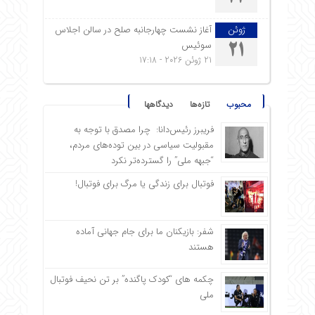
ژوئن
آغاز نشست چهارجانبه صلح در سالن اجلاس
سوئیس
21
21 ژوئن 2026 - 17:18
محبوب
تازه‌ها
دیدگاهها
فریبرز رئیس‌دانا: چرا مصدق با توجه به
مقبولیت سیاسی در بین توده‌های مردم،
“جبهه ملی” را گسترده‌تر نکرد
فوتبال برای زندگی یا مرگ برای فوتبال!
شفر: بازیکنان ما برای جام جهانی آماده
هستند
چکمه های “کودک پاگنده” بر تن نحیف فوتبال
ملی