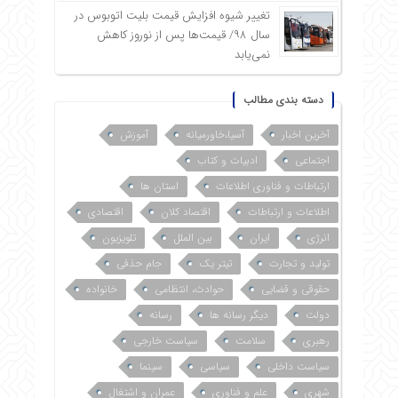
تغییر شیوه افزایش قیمت بلیت اتوبوس در
سال ۹۸/ قیمت‌ها پس از نوروز کاهش
نمی‌یابد
دسته بندی مطالب
آخرین اخبار
آسیا،خاورمیانه
آموزش
اجتماعی
ادبیات و کتاب
ارتباطات و فناوری اطلاعات
استان ها
اطلاعات و ارتباطات
اقتصاد کلان
اقتصادی
انرژی
ایران
بین الملل
تلویزیون
تولید و تجارت
تیتر یک
جام حذفی
حقوقی و قضایی
حوادث، انتظامی
خانواده
دولت
دیگر رسانه ها
رسانه
رهبری
سلامت
سیاست خارجی
سیاست داخلی
سیاسی
سینما
شهری
علم و فناوری
عمران و اشتغال