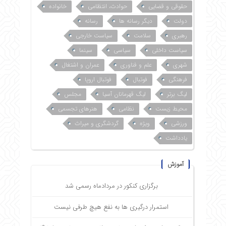
حقوقی و قضایی
حوادث، انتظامی
خانواده
دولت
دیگر رسانه ها
رسانه
رهبری
سلامت
سیاست خارجی
سیاست داخلی
سیاسی
سینما
شهری
علم و فناوری
عمران و اشتغال
فرهنگی
فوتبال
فوتبال اروپا
لیگ برتر
لیگ قهرمانان آسیا
مجلس
محیط زیست
نظامی
هنرهای تجسمی
ورزشی
ویژه
گردشگری و میراث
یادداشت
آموزش
برگزاری کنکور در مردادماه رسمی شد
استمرار درگیری ها به نفع هیچ طرفی نیست