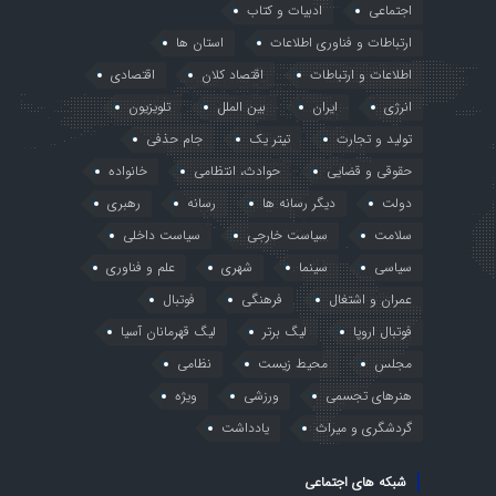
اجتماعی
ادبیات و کتاب
ارتباطات و فناوری اطلاعات
استان ها
اطلاعات و ارتباطات
اقتصاد کلان
اقتصادی
انرژی
ایران
بین الملل
تلویزیون
تولید و تجارت
تیتر یک
جام حذفی
حقوقی و قضایی
حوادث، انتظامی
خانواده
دولت
دیگر رسانه ها
رسانه
رهبری
سلامت
سیاست خارجی
سیاست داخلی
سیاسی
سینما
شهری
علم و فناوری
عمران و اشتغال
فرهنگی
فوتبال
فوتبال اروپا
لیگ برتر
لیگ قهرمانان آسیا
مجلس
محیط زیست
نظامی
هنرهای تجسمی
ورزشی
ویژه
گردشگری و میراث
یادداشت
شبکه های اجتماعی