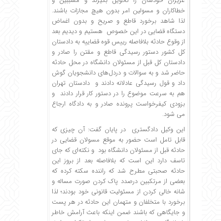
عزیزان خودشان را تحویل بگیرند و مسببین و
خطاکاران و مسولین امر بدون هیچ مجازات باشند.
لذا شاهد برخورد قاطع و صریح و بدون اغماض
دستگاه قضایی در این خصوص هستیم و دیدیم بعد
از وقوع حادثه بلافاصله رییس قوه قضاییه به دادستان
کل کشور دستور رسیدگی قاطع و مقتن را صادر و
دادستان کل قبل از مسئولان دانشگاه در محل حادثه
حاضر شد و به سوالات و دردل‌های دانشجویان گوش
داد و قول رسیدگی عادلانه دادند و دادستان تهران
هم به سرعت موضوع را در دستور کار قرار دادند و
بزودی کیفرخواست پرونده صادر و به دادگاه ارجاع
می شود.
این وکیل دادگستری در پایان گفت: آن چیزی که
قابل تامل است حضور به موقع مسولان قضایی در
حادثه قبل از مسئولان دانشگاه بود و نکته‌ای که جای
تاسف دارد این است که بلافاصله بعد از بروز این
حادثه صحبتی مطرح شد که راننده سکته کرده که
بعضی از مرتکبین درصدد پاک کردن صورت مساله و
شانه خالی کردن از مسئولیت قانونی خود بودند؛ لذا
برخورد با متخلفان و متهمان این حادثه در هر پست
و جایگاهی که باشند ضمن اینکه باعث آرامش خاطر