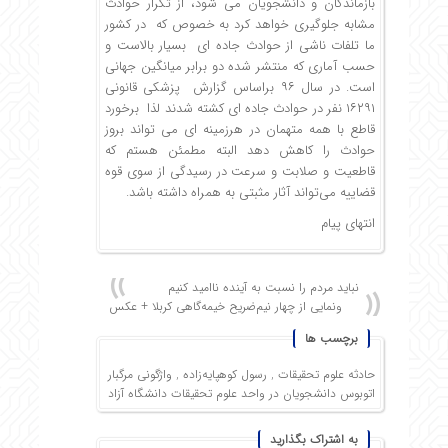
بازماندگان و دانشجویان می شود، از تکرار حوادث
مشابه جلوگیری خواهد کرد به خصوص که در کشور
ما تلفات ناشی از حوادث جاده ای بسیار بالاست و
حسب آماری که منتشر شده دو برابر میانگین جهانی
است. در سال ۹۶ براساس گزارش پزشکی قانونی
۱۶۲۹۱ نفر در حوادث جاده ای کشته شدند لذا برخورد
قاطع با همه متهمان در هرزمینه ای می تواند بروز
حوادث را کاهش دهد البته مطمئن هستم که
قاطعیت و صلابت و سرعت در رسیدگی از سوی قوه
قضاییه می‌تواند آثار مثبتی به همراه داشته باشد.
انتهای پیام
نباید مردم را نسبت به آینده ناامید کنیم
ونمایی از چهار نیم‌ضریح خیمه‌گاهی کربلا + عکس
برچسب ها
حادثه علوم تحقیقات
,
رسول کوهپایه‌زاده
,
واژگونی مرگبار
اتوبوس دانشجویان در واحد علوم تحقیقات دانشگاه آزاد
به اشتراک بگذارید