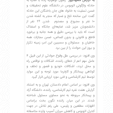
به گزارش مشهدنیوز
رسول کوهپایه زاده با اشاره به
حادثه واژگونی اتوبوس در دانشگاه علوم تحقیقات و
ضمن تسلیت به خانواد های جان باختگان این حادثه
گفت: این سانحه تلخ و غمبار که منجر به کشته شدن
۱۰ نفر و مجروح و مصدوم شدن ۲۶ نفر از
دانشجویان عزیز شد، ضایعه‌ای جانکاه و اسفناک
است که باید با بررسی دقیق و همه جانبه و برخورد
قاطع و قانونی و بدون اغماض، ضمن مجازات همه
خاطیان و مسئولان و مسببین این امر، زمینه تکرار
و بروز این حوادث را از بین برد.
وی افزود: در بررسی علل وقوع حوادثی از این قبیل ۴
عامل مهم اعم از خطای راننده، اشکالات و نواقص راه
و محل تردد، اشکالات خودرو و قصور و تخلف و
کوتاهی پیمانکار و کارفرما مورد توجه و این موارد
توسط تیم کارشناسی و فنی مورد ارزیابی قرار گیرد.
وی افزود: بر اساس اعلام دادستان تهران و به استناد
گزارش هفت نفره تیم کارشناسی، راننده، دانشگاه آزاد
و پیمانکار مربوطه به نحو مساوی مسئول شناخته
شدند. در این میان راننده نگون بخت براساس
اظهارات مطلعین و پلیس، علی رغم تلاش در جهت
کنترل اتوبوس و کاهش میزان آسیب وارده متاسفانه