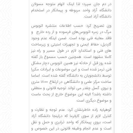
در دم جان سپرد؛ لذا اینک اتهام متوجه مسولان
دانشگاه آزاد واحد مربوطه و پیمانکار در استخدام
دانشگاه آزاد است.
وی تصریح کرد: حسب اطلاعات منتشره اتوبوس
مرگ در زمره اتوبوس‌های فرسوده و از رده خارج و
فاقد معاینه فنی بوده است. ضمن اینکه عدم وجود
گاردیل، حفاظ ایمنی و تجهیزات امنیتی و زیرساخت
های فنی و استاندارد لازم در طول مسیر و راه نیز
کاملا مشهود است. همچنین حسب مسموع باز گفته
شده روز قبل از حادثه نیز همین اتوبوس دچار مشکل
فنی ترمز شده است و این موضوعات و ایرادات مکررا
توسط دانشجویان به دانشگاه گفته شده است. اساسا
ساخت مرکز علمی و دانشگاهی در ارتفاع ۱۸۰۰ متری
و بروی گسل چقدر می تواند توجیه قانونی و منطقی
داشته باشد؟ البته این موضوع خارج از بحث ماست
و موضوع دیگری است.
کوهپایه زاده خاطرنشان کرد: عدم توجه و نظارت و
کنترل لازم از سوی کارفرما که دراینجا دانشگاه آزاد
است، بروی پیمانکار که واحد ترابری و حمل و نقل
است و عدم انجام وظیفه قانونی در این خصوص و