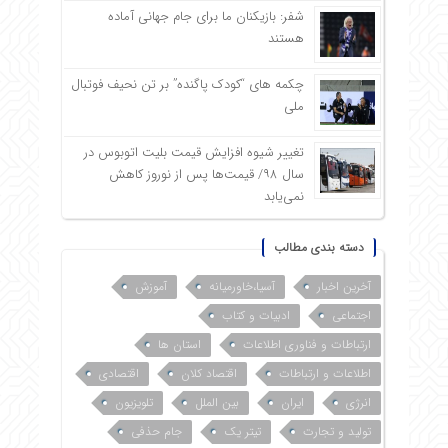
شفر: بازیکنان ما برای جام جهانی آماده
هستند
چکمه های “کودک پاگنده” بر تن نحیف فوتبال
ملی
تغییر شیوه افزایش قیمت بلیت اتوبوس در
سال ۹۸/ قیمت‌ها پس از نوروز کاهش
نمی‌یابد
دسته بندی مطالب
آخرین اخبار
آسیا،خاورمیانه
آموزش
اجتماعی
ادبیات و کتاب
ارتباطات و فناوری اطلاعات
استان ها
اطلاعات و ارتباطات
اقتصاد کلان
اقتصادی
انرژی
ایران
بین الملل
تلویزیون
تولید و تجارت
تیتر یک
جام حذفی