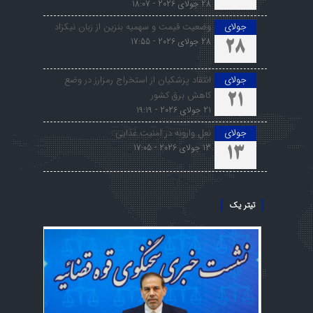
28 جولای 2026 - 18:07
جولای
وضعیت قیمت و سهمیه بنزین از زبان نیکزاد
28 جولای 2026 - 17:55
28
جولای
انتقاد پزشکیان از استخراج رمزارز در وضع
کاهش برق کشور
21
21 جولای 2026 - 19:19
جولای
نعل وارونه در امنیت غذایی
13 جولای 2026 - 17:05
13
تیتر یک