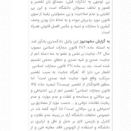
بی توجهی به تذکرات قبلی، مصداق بارز تقصیر و
قصور و تخلف مسولان دانشگاه است و این بی
کفایتی و عدم صلاحیت و بی مسولیتی یقینا از سوی
قانون مورد پذیرش نبوده و به لحاظ دارا بودن وصف
کیفری با مجازات و تنبیه و عکس العمل قانونی همراه
است.
به گزارش مشهدنیوز
این وکیل دادگستری یادآور شد:
به استناد ماده ۲۸۹ قانون مجازات اسلامی مصوب
سال ۹۲، جنایت بر نفس و عضو به سه دسته اعم از
جنایت عمدی و شبه عمدی و خطای محض تقسیم
شده است. بند پ ماده ۲۹۱ قانون مجازات اسلامی
اشعار می دارد که “هرگاه جنایت به سبب تقصیر
مرتکب واقع شود جنایت شبه عمدی است” اما
منظور قانونگذار از تقصیر چیست؟ تبصره ماده ۱۴۵
قانون مجازات اسلامی” تقصیر اعم از بی احتیاطی و
بی مبالاتی و مسامحه و غفلت و عدم مهارت و عدم
رعایت نظامات دولتی و … حسب مورد از مصادیق بی
احتیاطی و بی مبالاتی است”؛ لذا آنچه گفته شد در
خصوص تخلفات دانشگاه آزاد در زمینه عدم نظارت و
کنترل و بازرسی لازم بر حمل و نقل و ترابری بر
دانشگاه و استفاده از اتوبوس فاقد معاینه فنی و از