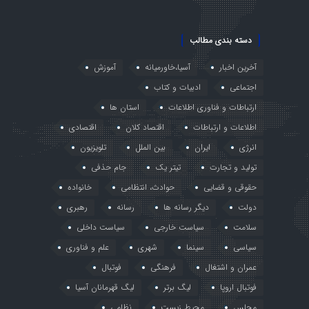
دسته بندی مطالب
آخرین اخبار
آسیا،خاورمیانه
آموزش
اجتماعی
ادبیات و کتاب
ارتباطات و فناوری اطلاعات
استان ها
اطلاعات و ارتباطات
اقتصاد کلان
اقتصادی
انرژی
ایران
بین الملل
تلویزیون
تولید و تجارت
تیتر یک
جام حذفی
حقوقی و قضایی
حوادث، انتظامی
خانواده
دولت
دیگر رسانه ها
رسانه
رهبری
سلامت
سیاست خارجی
سیاست داخلی
سیاسی
سینما
شهری
علم و فناوری
عمران و اشتغال
فرهنگی
فوتبال
فوتبال اروپا
لیگ برتر
لیگ قهرمانان آسیا
مجلس
محیط زیست
نظامی