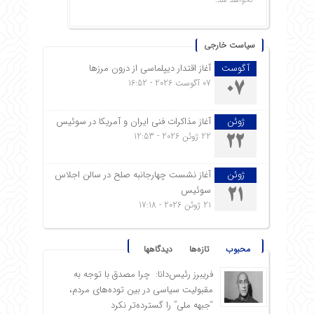
نخواهد شد.
سیاست خارجی
آگوست
آغاز اقتدار دیپلماسی از درون مرزها
07 آگوست 2026 - 16:52
07
ژوئن
آغاز مذاکرات فنی ایران و آمریکا در سوئیس
22 ژوئن 2026 - 12:53
22
ژوئن
آغاز نشست چهارجانبه صلح در سالن اجلاس
سوئیس
21
21 ژوئن 2026 - 17:18
محبوب
تازه‌ها
دیدگاهها
فریبرز رئیس‌دانا: چرا مصدق با توجه به
مقبولیت سیاسی در بین توده‌های مردم،
“جبهه ملی” را گسترده‌تر نکرد