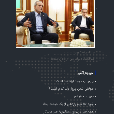
مهرداد پشنگ‌پور
آغاز اقتدار دیپلماسی از درون مرزها
ریپورتاژ آگهی
پارس یک برند ارزشمند است
طولانی ترین پرواز دنیا کدام است؟
نوروز با فونیکس
رکورد ۵۰ کیلو باردهی از یک درخت بادام
همه چیز درباره‌ی میناکاری/ هنر ماندگار