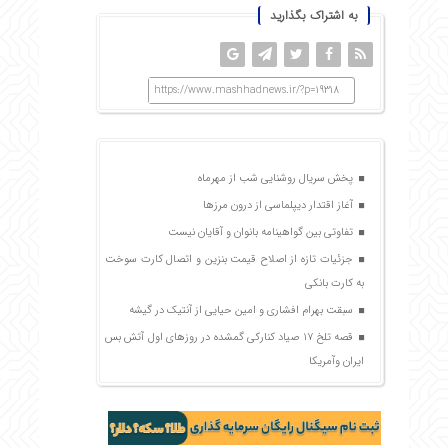
به اشتراک بگذارید
https://www.mashhadnews.ir/?p=19318
پخش سریال روشنایی شب از مهرماه
آغاز اقتدار دیپلماسی از درون مرزها
تفاوتی بین گواهینامه بانوان و آقایان نیست
جزئیات تازه از اصلاح قیمت بنزین و اتصال کارت سوخت
به کارت بانکی
سبقت بهرام افشاری و امین حیایی از آنتیک در گیشه
قصه تلخ ۱۷ صیاد کنارکی گمشده در روزهای اول آتش بس
ایران وآمریکا