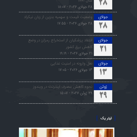
سال ۱۴۰۱
28
28 جولای 2026 - 18:07
جولای
وضعیت قیمت و سهمیه بنزین از زبان نیکزاد
28 جولای 2026 - 17:55
28
جولای
انتقاد پزشکیان از استخراج رمزارز در وضع
کاهش برق کشور
21
21 جولای 2026 - 19:19
جولای
نعل وارونه در امنیت غذایی
13 جولای 2026 - 17:05
13
ژوئن
نحوه کاهش مصرف اینترنت در ویندوز
29 ژوئن 2026 - 15:07
29
تیتر یک