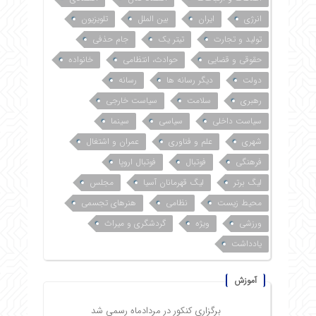
انرژی
ایران
بین الملل
تلویزیون
تولید و تجارت
تیتر یک
جام حذفی
حقوقی و قضایی
حوادث، انتظامی
خانواده
دولت
دیگر رسانه ها
رسانه
رهبری
سلامت
سیاست خارجی
سیاست داخلی
سیاسی
سینما
شهری
علم و فناوری
عمران و اشتغال
فرهنگی
فوتبال
فوتبال اروپا
لیگ برتر
لیگ قهرمانان آسیا
مجلس
محیط زیست
نظامی
هنرهای تجسمی
ورزشی
ویژه
گردشگری و میراث
یادداشت
آموزش
برگزاری کنکور در مردادماه رسمی شد