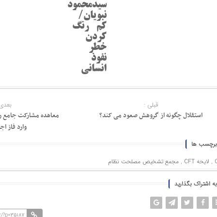
سیدمحمود
نبویان/
کم رنگ
کردن
خطر
نفوذ
انسانی
قبلی :
بعدی 
استقلال چگونه از گروهش صعود می کند؟
معاهده مشارکت جامع راه
وارد فاز اج
برچسب ها
,
لایحه CFT
,
مجمع تشخیص مصلحت نظام
به اشتراک بگذارید
r/?p=35187