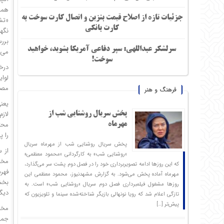
همو
جزئیات تازه از اصلاح قیمت بنزین و اتصال کارت سوخت به
«تش
کارت بانکی
نگهب
برر
سرلشکر عبداللهی: سپر دفاعی آمریکا بشوید، خواهید
می‌
سوخت!
درخ
لوا
مصل
فرهنگ و هنر
یعنی
لازم
پخش سریال روشنایی شب از
محتر
مهرماه
را پ
پخش سریال روشنایی شب از مهرماه سریال
«روشنایی شب» به کارگردانی «محمود معظمی»
مخا
که این روزها ادامه تصویربرداری خود را در فصل دوم پشت سر می‌گذارد،
فهر
مهرماه آماده پخش می‌شود. به گزارش مشهدنیوز، محمود معظمی این
بخش
روزها مشغول فیلمبرداری فصل دوم سریال «روشنایی شب» است. به
دیگر
تازگی اعلام شد که رویا نونهالی بازیگر شناخته‌شده سینما و تلویزیون که
پیش‌تر […]
مخا