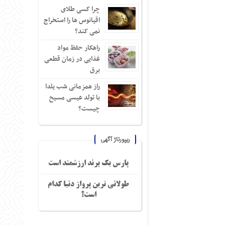
چرا کسی طلای
اقیانوس ها را استخراج
نمی کند؟
راهکار حفظ مواد
غذایی در زمان قطعی
برق
راز همزمانی شب یلدا
با تولد عیسی مسیح
چیست؟
ریپورتاژ آگهی
پارس یک برند ارزشمند است
طولانی ترین پرواز دنیا کدام
است؟