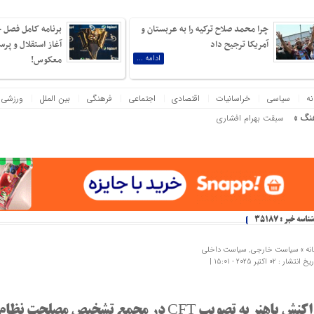
چرا محمد صلاح ترکیه را به عربستان و
برنامه کامل فصل ج
آمریکا ترجیح داد
آغاز استقلال و پر
ادامه ...
معکوس!
نه
سیاسی
خراسانیات
اقتصادی
اجتماعی
فرهنگی
بین الملل
ورزشی
نگ »
سبقت بهرام افشاری و امین حیایی از آنتیک در گیشه
هایی که دلیل آن بی‌نانی باشد، بیش از نبرد با یک ارتش دویست‌هزارنفری بیم دارم! ناپلئون بناپارت
شناسه خبر : 35187
نه »
سیاست خارجی
,
سیاست داخلی
 انتشار : 02 اکتبر 2025 - 15:01 |
کنش باهنر به تصویب CFT در مجمع تشخیص مصلحت نظام