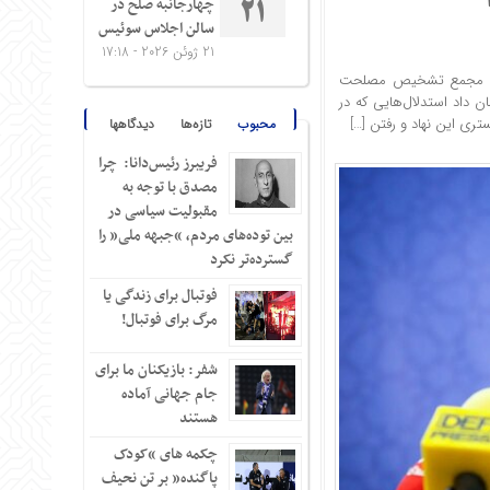
چهارجانبه صلح در
21
سالن اجلاس سوئیس
21 ژوئن 2026 - 17:18
باهنر عضو مجمع تشخیص مصلحت
جربه چند سال اخیر بویژه پس از تصویب نشدن لوایح پالرمو و CFT نشان داد استدلال‌هایی که در
تری این نهاد و رفتن […]
محبوب
تازه‌ها
دیدگاهها
فریبرز رئیس‌دانا: چرا
مصدق با توجه به
مقبولیت سیاسی در
بین توده‌های مردم، “جبهه ملی” را
گسترده‌تر نکرد
فوتبال برای زندگی یا
مرگ برای فوتبال!
شفر: بازیکنان ما برای
جام جهانی آماده
هستند
چکمه های “کودک
پاگنده” بر تن نحیف