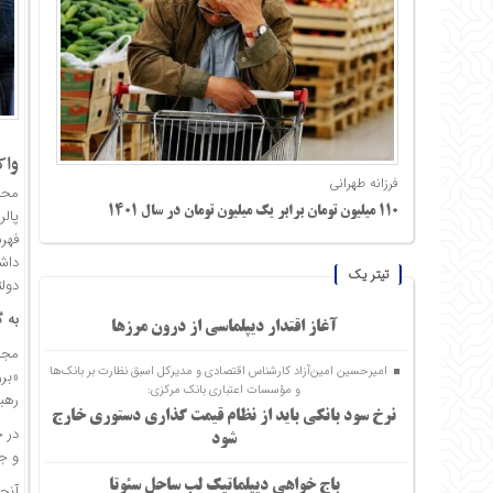
واکنش 
فرزانه طهرانی
محم
۱۱۰ میلیون تومان برابر یک میلیون تومان در سال ۱۴۰۱
فهر
داش
تیتر یک
دولت
به 
آغاز اقتدار دیپلماسی از درون مرزها
مجم
امیرحسین امین‌آزاد کارشناس اقتصادی و مدیرکل اسبق نظارت بر بانک‌ها
و مؤسسات اعتباری بانک مرکزی:
رهبر
نرخ سود بانکی باید از نظام قیمت گذاری دستوری خارج
در 
شود
و ج
باج خواهی دیپلماتیک لب ساحل سئوتا
آنچ