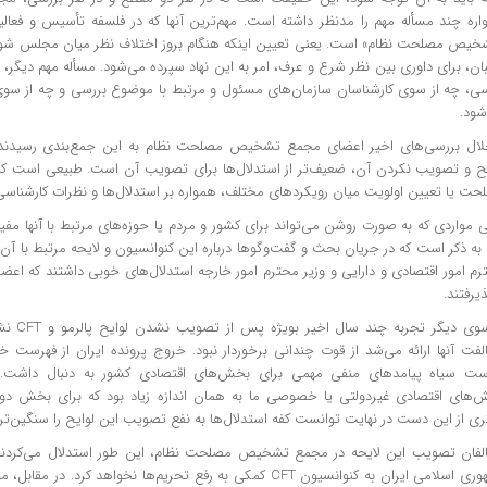
اره چند مسأله مهم را مدنظر داشته است. مهم‌ترین آنها که در فلسفه تأسیس و فع
خیص مصلحت نظام» است. یعنی تعیین اینکه هنگام بروز اختلاف نظر میان مجلس شور
ان، برای داوری بین نظر شرع و عرف، امر به این نهاد سپرده می‌شود. مسأله مهم دیگر،
سی، چه از سوی کارشناسان سازمان‌های مسئول و مرتبط با موضوع بررسی و چه از سو
شود.
لال بررسی‌های اخیر اعضای مجمع تشخیص مصلحت نظام به این جمع‌بندی رسیدند که
یح و تصویب نکردن آن، ضعیف‌تر از استدلال‌ها برای تصویب آن است. طبیعی است
حت یا تعیین اولویت میان رویکردهای مختلف، همواره بر استدلال‌ها و نظرات کارشناسی 
 مواردی که به صورت روشن می‌تواند برای کشور و مردم یا حوزه‌های مرتبط با آنها مفید
 به ذکر است که در جریان بحث و گفت‌وگوها درباره این کنوانسیون و لایحه مرتبط با آ
م امور اقتصادی و دارایی و وزیر محترم امور خارجه استدلال‌های خوبی داشتند که اعضا
ذیرفتند.
از سوی دیگ
لفت آنها ارائه می‌شد از قوت چندانی برخوردار نبود. خروج پرونده ایران از فهرست خ
ست سیاه پیامدهای منفی مهمی برای بخش‌های اقتصادی کشور به دنبال داشت. 
‌های اقتصادی غیردولتی یا خصوصی ما به همان اندازه زیاد بود که برای بخش دولت
ی از این دست در نهایت توانست کفه استدلال‌ها به نفع تصویب این لوایح را سنگین‌تر 
لفان تصویب این لایحه در مجمع تشخیص مصلحت نظام، این طور استدلال می‌کردند
جمهوری اسلامی ایران به کنوانسیون CFT کمکی به رفع تحریم‌ها نخواهد کر