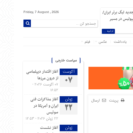
دید لیگ برتر ایران/
Friday, 7 August , 2026
سپولیس در مسیر
ادامه ...
یادداشت
عکس
فیلم
سیاست خارجی
آغاز اقتدار دیپلماسی
آگوست
از درون مرزها
07
07 آگوست 2026 -
16:52
آغاز مذاکرات فنی
ژوئن
پرینت
ارسال
ایران و آمریکا در
22
سوئیس
22 ژوئن 2026 - 12:53
آغاز نشست
ژوئن