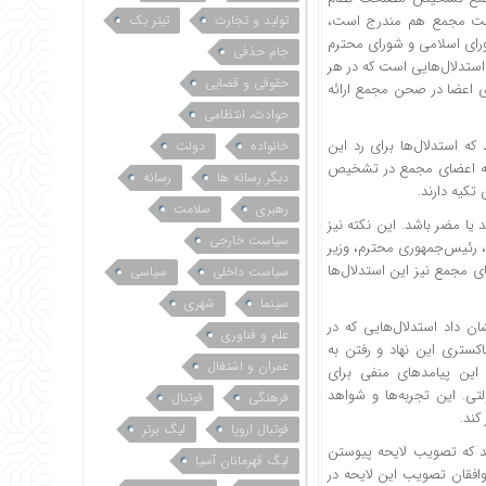
الیت مجمع هم مندرج است،
تولید و تجارت
تیتر یک
ای اسلامی و شورای محترم
جام حذفی
 استدلال‌هایی است که در هر
حقوقی و قضایی
ی اعضا در صحن مجمع ارائه
حوادث، انتظامی
 استدلال‌ها برای رد این
خانواده
دولت
 که اعضای مجمع در تشخیص
دیگر رسانه ها
رسانه
تکیه دارند.
رهبری
سلامت
 یا مضر باشد. این نکته نیز
سیاست خارجی
ن، رئیس‌جمهوری محترم، وزیر
ی مجمع نیز این استدلال‌ها
سیاست داخلی
سیاسی
سینما
شهری
ر تجربه چند سال اخیر بویژه پس از تصویب نشدن لوایح پالرمو و CFT نشان داد استدلال‌هایی که در
علم و فناوری
اکستری این نهاد و رفتن به
عمران و اشتغال
این پیامدهای منفی برای
ی. این تجربه‌ها و شواهد
فرهنگی
فوتبال
کند.
فوتبال اروپا
لیگ برتر
 که تصویب لایحه پیوستن
لیگ قهرمانان آسیا
د. در مقابل، موافقان تصویب این لایحه در