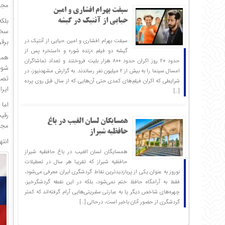
مجمع 
سبقت بهرام افشاری و امین
بلک
حیایی از آنتیک در گیشه
سخن
سبقت بهرام افشاری و امین حیایی از آنتیک در
برقر
گیشه دو فیلم «زنده شور» و «استخر» پس از
حدود ۲۰ روز اکران حدود ۸۰۰ هزار بلیت فروختند و تعداد تماشاگران
امسال سینما را به بیش از ۲ میلیون نفر رساندند. به گزارش مشهدنیوز، در
تصم
شرایطی که اکران فیلم‌های کمدی حتی آن‌هایی که از سال قبل روی پرده
ایرا
[…]
اما
رقی
همسایگان لسان الغیب در باغ
مجم
حافظیه شیراز
انته
همسایگان لسان الغیب در باغ حافظیه شیراز
حافظیه‌ شیراز که تقریبا هر سال در تعطیلات
نوروز به عنوان یکی از پربازدیدترین نقاط گردشگری ایران معرفی می‌شود،
فقط به آرامگاه حافظ ختم نمی‌شود، بلکه در این نقطه گردشگرخیز،
چهره‌های شاخص دیگر یا به عبارتی سلبریتی‌هایی آرام گرفته‌اند که کمتر
گردشگری از حضور آنان باخبر است، درحالی […]