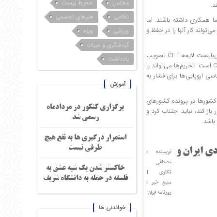
مجلس
محیط زیست
نظامی
هنرهای تجسمی
ا همکاری داشته باشند. اما
واند کار آنها را در حفظ و
ورزشی
ویژه
گردشگری و میراث
همچنین برخی این‌طور عنوان کردند که با توجه به بازگشت قطعنامه‌های شورای امنیت، نمی‌بایست لایحه CFT تصویب
یادداشت
شود. درحالی که این استدلال درست نیست. زیرا تحریم‌ها، امری متفاوت و کاملاً مجزا از CFT است. تحریم‌ها می‌تواند با
 اروپایی‌ها برای فشار به
آموزش
شورها در پرونده کشورهای
برگزاری کنکور در مردادماه
ز کند، نباید اجتناب کرد و
رسمی شد
باشد.
استمرار درگیری ها به نفع هیچ
طرفی نیست
ی ایران و
نویسنده :
مصطفی
خاکستر شدن یک شبه عشق به
مُکاری
|
فلسفه در حمله به دانشگاه شریف
منبع خبر :
روزنامه ایران
خواندنی ها