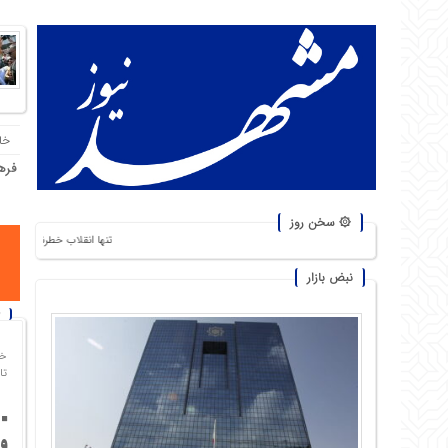
خا
فره
۞ سخن روز
تنها انقلاب خطرناک، انقلاب گرسنگان است. من از شورش
نبض بازار
خا
تاریخ
وا