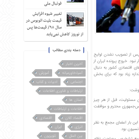
فوتبال ملی
تغییر شیوه افزایش
قیمت بلیت اتوبوس در
سال ۹۸/ قیمت‌ها پس
از نوروز کاهش نمی‌یابد
دسته بندی مطالب
پس از تصویب نشدن لوایح
دار نبود. خروج پرونده ایران از
آخرین اخبار
ی اقتصادی کشور به دنبال
آسیا،خاورمیانه
آموزش
زه زیاد بود که برای بخش
اجتماعی
ادبیات و کتاب
نوشت:
ارتباطات و فناوری اطلاعات
مسئولیت، قبل از هر چیز
استان ها
ونCFT» بود که بنا به خواست رئیس‌جمهوری محترم و موافقت
اطلاعات و ارتباطات
اقتصاد کلان
اقتصادی
ین بار اعضای مجمع به نظر
انرژی
ایران
نسیون بود.
بین الملل
تلویزیون
 مجمع تشخیص مصلحت نظام