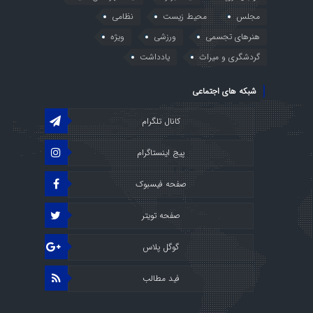
مجلس
محیط زیست
نظامی
هنرهای تجسمی
ورزشی
ویژه
گردشگری و میراث
یادداشت
شبکه های اجتماعی
کانال تلگرام
پیج اینستاگرام
صفحه فیسبوک
صفحه تویتر
گوگل پلاس
فید مطالب