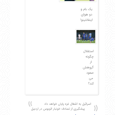
یک بام و
دو هوای
اینفانتینو!
استقلال
چگونه
از
گروهش
صعود
می
کند؟
اسرائیل به اشغال غزه پایان خواهد داد
پیشگیری از تصادف خونبار اتوبوس در اردبیل