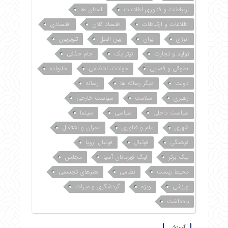
ارتباطات و فناوری اطلاعات
استان ها
اطلاعات و ارتباطات
اقتصاد کلان
اقتصادی
انرژی
ایران
بین الملل
تلویزیون
تولید و تجارت
تیتر یک
جام حذفی
حقوقی و قضایی
حوادث، انتظامی
خانواده
دولت
دیگر رسانه ها
رسانه
رهبری
سلامت
سیاست خارجی
سیاست داخلی
سیاسی
سینما
شهری
علم و فناوری
عمران و اشتغال
فرهنگی
فوتبال
فوتبال اروپا
لیگ برتر
لیگ قهرمانان آسیا
مجلس
محیط زیست
نظامی
هنرهای تجسمی
ورزشی
ویژه
گردشگری و میراث
یادداشت
آموزش