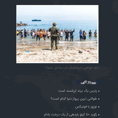
باج خواهی دیپلماتیک لب ساحل سئوتا
ریپورتاژ آگهی
پارس یک برند ارزشمند است
طولانی ترین پرواز دنیا کدام است؟
نوروز با فونیکس
رکورد ۵۰ کیلو باردهی از یک درخت بادام