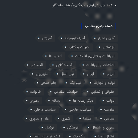
همه چیز درباره‌ی میناکاری/ هنر ماندگار
دسته بندی مطالب
آخرین اخبار
آسیا،خاورمیانه
آموزش
اجتماعی
ادبیات و کتاب
ارتباطات و فناوری اطلاعات
استان ها
اطلاعات و ارتباطات
اقتصاد کلان
اقتصادی
انرژی
ایران
بین الملل
تلویزیون
تولید و تجارت
تیتر یک
جام حذفی
حقوقی و قضایی
حوادث، انتظامی
خانواده
دولت
دیگر رسانه ها
رسانه
رهبری
سلامت
سیاست خارجی
سیاست داخلی
سیاسی
سینما
شهری
علم و فناوری
عمران و اشتغال
فرهنگی
فوتبال
فوتبال اروپا
لیگ برتر
لیگ قهرمانان آسیا