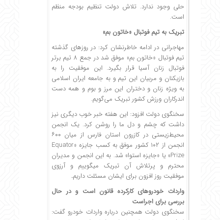
حلی وجود ندارد. تلاش دولت تنظیم بودجه منظم
است.
تبریک به تیم فوتبال «خاتون بم»
مهاجرانی در ادامه خاطرنشان کرد: در روزهای گذشته
تیم فوتبال «خاتون بم» موفق شد در جمع ۸ تیم برتر
فوتبال زنان آسیا قرار بگیرد. این موفقیت را به
بازیکنان و مربیان این تیم و به جامعه ایران اسلامی
به ویژه زنان و دختران این مرز و بوم و همه دست
اندرکاران ورزش کشور تبریک می‌گویم.
سخنگوی دولت افزود: این هفته خبر خوب دیگری نیز
داشت که چشم و دل ما را روشن کرد. یک انجمن
محیط‌زیستی در کازرون استان فارس از میان ۶۰۰
انجمن از ۱۰۲ کشور موفق به کسب جایزه «Equator
Prize» یا «جایزه استوا» شد. به این انجمن و مدیران
محترم و پرتلاش آن تبریک میگوییم و آرزوی
موفقیت روز افزون برای ایشان مسئلت داریم
.
واردات خودروهای کارکرده قانون است و در حال
بررسی برای اجراست
سخنگوی دولت همچنین درباره واردات خودرو گفت: