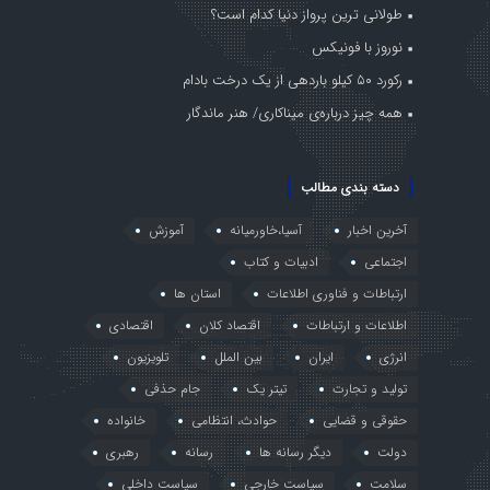
طولانی ترین پرواز دنیا کدام است؟
نوروز با فونیکس
رکورد ۵۰ کیلو باردهی از یک درخت بادام
همه چیز درباره‌ی میناکاری/ هنر ماندگار
دسته بندی مطالب
آخرین اخبار
آسیا،خاورمیانه
آموزش
اجتماعی
ادبیات و کتاب
ارتباطات و فناوری اطلاعات
استان ها
اطلاعات و ارتباطات
اقتصاد کلان
اقتصادی
انرژی
ایران
بین الملل
تلویزیون
تولید و تجارت
تیتر یک
جام حذفی
حقوقی و قضایی
حوادث، انتظامی
خانواده
دولت
دیگر رسانه ها
رسانه
رهبری
سلامت
سیاست خارجی
سیاست داخلی