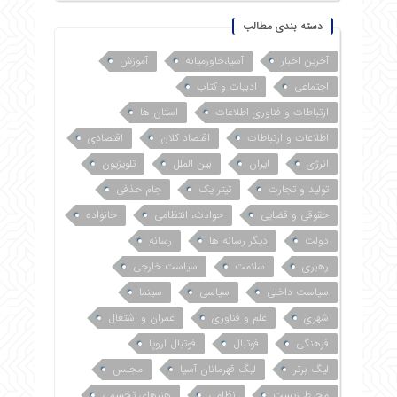
دسته بندی مطالب
آخرین اخبار
آسیا،خاورمیانه
آموزش
اجتماعی
ادبیات و کتاب
ارتباطات و فناوری اطلاعات
استان ها
اطلاعات و ارتباطات
اقتصاد کلان
اقتصادی
انرژی
ایران
بین الملل
تلویزیون
تولید و تجارت
تیتر یک
جام حذفی
حقوقی و قضایی
حوادث، انتظامی
خانواده
دولت
دیگر رسانه ها
رسانه
رهبری
سلامت
سیاست خارجی
سیاست داخلی
سیاسی
سینما
شهری
علم و فناوری
عمران و اشتغال
فرهنگی
فوتبال
فوتبال اروپا
لیگ برتر
لیگ قهرمانان آسیا
مجلس
محیط زیست
نظامی
هنرهای تجسمی