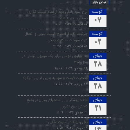
نبض بازار
آگوست
نرخ سود بانکی باید از نظام قیمت گذاری
دستوری خارج شود
07
07 آگوست 2026 - 16:00
آگوست
جزئیات تازه از اصلاح قیمت بنزین و اتصال
کارت سوخت به کارت بانکی
02
02 آگوست 2026 - 14:25
جولای
۱۱۰ میلیون تومان برابر یک میلیون تومان در
سال ۱۴۰۱
28
28 جولای 2026 - 18:07
جولای
وضعیت قیمت و سهمیه بنزین از زبان نیکزاد
28 جولای 2026 - 17:55
28
جولای
انتقاد پزشکیان از استخراج رمزارز در وضع
کاهش برق کشور
21
21 جولای 2026 - 19:19
جولای
نعل وارونه در امنیت غذایی
13 جولای 2026 - 17:05