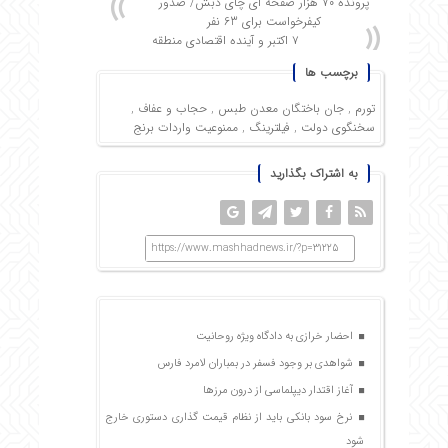
پرونده ۷۰ هزار صفحه ای چای دبش/ صدور
کیفرخواست برای 63 نفر
۷ اکتبر و آینده اقتصادی منطقه
برچسب ها
تورم
,
جان باختگان معدن طبس
,
حجاب و عفاف
,
سخنگوی دولت
,
فیلترینگ
,
ممنوعیت واردات برنج
به اشتراک بگذارید
https://www.mashhadnews.ir/?p=31225
احضار خرازی به دادگاه ویژه روحانیت
شواهدی بر وجود فسفر در بمباران لامرد فارس
آغاز اقتدار دیپلماسی از درون مرزها
نرخ سود بانکی باید از نظام قیمت گذاری دستوری خارج
شود