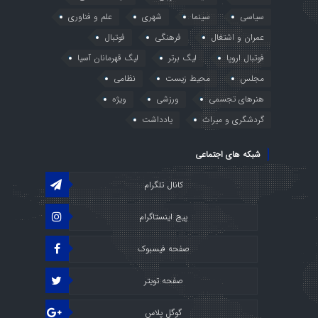
سیاسی
سینما
شهری
علم و فناوری
عمران و اشتغال
فرهنگی
فوتبال
فوتبال اروپا
لیگ برتر
لیگ قهرمانان آسیا
مجلس
محیط زیست
نظامی
هنرهای تجسمی
ورزشی
ویژه
گردشگری و میراث
یادداشت
شبکه های اجتماعی
کانال تلگرام
پیج اینستاگرام
صفحه فیسبوک
صفحه تویتر
گوگل پلاس