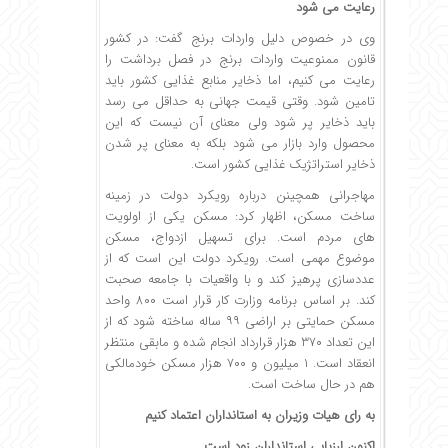
رعایت می شود
وی در خصوص دلیل واردات برنج گفت: در کشور
قانون ممنوعیت واردات برنج در فصل برداشت را
رعایت می کنیم، اما ذخایر منابع غذایی کشور باید
تامین شود. وقتی قیمت جهانی به حداقل می رسد
باید ذخایر پر شود ولی معنای آن نیست که این
محصول وارد بازار می شود بلکه به معنای پر شدن
ذخایر استراتژیک غذایی کشور است.
مهاجرانی همچینن درباره رویکرد دولت در زمینه
ساخت مسکن، اظهار کرد: مسکن یکی از اولویت
های مردم است. برای تسهیل ازدواج، مسکن
موضوع مهمی است. رویکرد دولت این است که از
عددسازی پرهیز کند و با واقعیات با جامعه صحبت
کند. بر اساس برنامه وزارت کار قرار است ۸۰۰ واحد
مسکن حمایتی بر اراضی ۹۹ ساله ساخته شود که از
این تعداد ۳۷۰ هزار قرارداد انجام شده و مابقی منتظر
انعقاد است. ۱ میلیون و ۷۰۰ هزار مسکن خودمالکی
هم در حال ساخت است.
به رای هیات وزیران به استانداران اعتماد کنیم
اکنون ارزیابی استانداران زود است