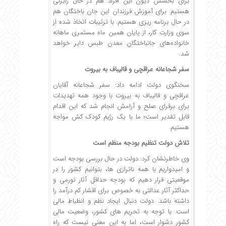
برای بخشش دیون این افراد هم در حال رایزنی
هستیم. برای آموزش فرزندان این جان باختگان هم
در حال برنامه ریزی هستیم. با ترتیبات اتخاذ شده از
سوی وزارت کار، از پایان همین ماه مستمری ماهانه
خانواده‌های جانباختگان معدن طبس دایر خواهد
شد.
سفر شجاعانه عراقچی و قالیباف به بیروت
سخنگوی دولت ادامه داد: سفر شجاعانه آقایان
عراقچی و قالیباف به بیروت با وجود همه تهدیدات
برای برقرای صلح و آرامش انجام شد که این اقدام
قابل تقدیر است؛ ما با یک رژیم کودک کش مواجه
هستیم.
تلاش دولت تنظیم بودجه منظم است
وی خاطرنشان کرد: دولت در حال بررسی بودجه است
و امیدواریم با همه ناترازی ها، بتوانیم کشور را در
موقعیتی قرار دهیم که بودجه حداقل آثار تورمی و
حداکثر آثار عدالتی به خصوص برای اقشار کم درآمد را
داشته باشد. دولت دنبال ایجاد نظم و انظباط مالی
است. با توجه به تحریم های کشور، وضعیت مالی
کشور دشوار است، اما به این معنی نیست که راه