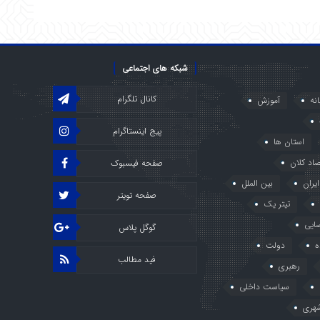
شبکه های اجتماعی
کانال تلگرام
انه
آموزش
پیج اینستاگرام
استان ها
صاد کلان
صفحه فیسبوک
ایران
بین الملل
صفحه تویتر
تیتر یک
ایی
گوگل پلاس
ه
دولت
فید مطالب
رهبری
سیاست داخلی
هری