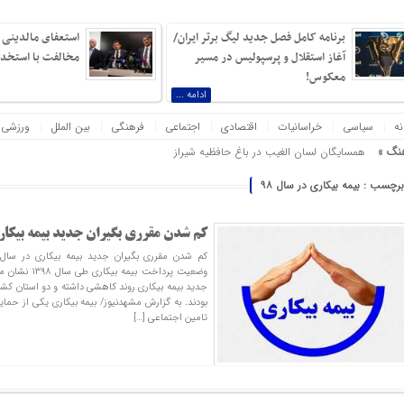
برنامه کامل فصل جدید لیگ برتر ایران/
استعفای مالدینی و
آغاز استقلال و پرسپولیس در مسیر
مخالفت با استخدام
معکوس!
ادامه ...
نه
سیاسی
خراسانیات
اقتصادی
اجتماعی
فرهنگی
بین الملل
ورزشی
نگ »
همسایگان لسان الغیب در باغ حافظیه شیراز
برچسب : بیمه بیکاری در سال ۹۸
ه دلیل آن بی‌نانی باشد، بیش از نبرد با یک ارتش دویست‌هزارنفری بیم دارم! ناپلئون بناپارت
کم شدن مقرری بگیران جدید بیمه بیکاری 
وضعیت پرداخت بی
جدید بیمه بیکاری روند کاهشی داشته و دو استان کشور
بودند. به گزارش مشهدنیوز/ بیمه بیکاری یکی از حما
تامین اجتماعی […]