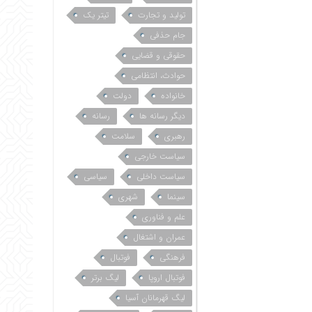
تولید و تجارت
تیتر یک
جام حذفی
حقوقی و قضایی
حوادث، انتظامی
خانواده
دولت
دیگر رسانه ها
رسانه
رهبری
سلامت
سیاست خارجی
سیاست داخلی
سیاسی
سینما
شهری
علم و فناوری
عمران و اشتغال
فرهنگی
فوتبال
فوتبال اروپا
لیگ برتر
لیگ قهرمانان آسیا