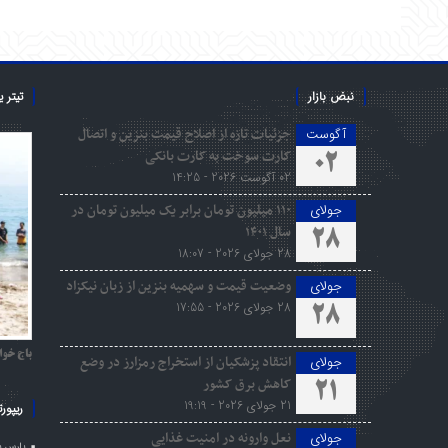
نبض بازار
تیتر 
جزئیات تازه از اصلاح قیمت بنزین و اتصال
آگوست
کارت سوخت به کارت بانکی
02
02 آگوست 2026 - 14:25
۱۱۰ میلیون تومان برابر یک میلیون تومان در
جولای
سال ۱۴۰۱
28
28 جولای 2026 - 18:07
وضعیت قیمت و سهمیه بنزین از زبان نیکزاد
جولای
28 جولای 2026 - 17:55
28
باج خوا
انتقاد پزشکیان از استخراج رمزارز در وضع
جولای
کاهش برق کشور
21
21 جولای 2026 - 19:19
ریپورت
نعل وارونه در امنیت غذایی
جولای
پارس ی