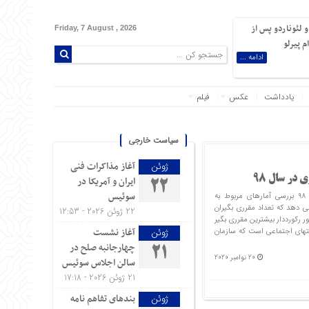
 لئوناردو پس از
Friday, 7 August , 2026
 پیرلو
ادامه ...
یادداشت
عکس
فیلم
سیاست خارجی
آغاز مذاکرات فنی
ژوئن
در سال ۹۸
ایران و آمریکا در
22
سوئیس
کم شدن مقرری بگیران جدید بیمه بیکاری در سال ۹۸ بررسی آمارهای مربوط به
مه بیکاری طی سال ۱۳۹۸ نشان می دهد که تعداد مقرری بگیران
22 ژوئن 2026 - 12:53
 رکورددار بیشترین مقرری بگیر
آغاز نشست
یتهای اجتماعی است که سازمان
ژوئن
چهارجانبه صلح در
21
20 نوامبر 2020
سالن اجلاس سوئیس
21 ژوئن 2026 - 17:18
بندهای تفاهم نامه
ژوئن