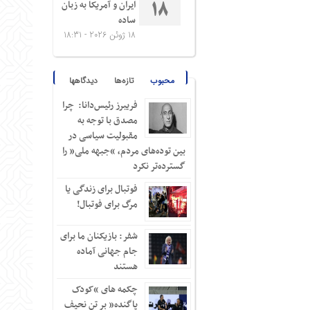
ایران و آمریکا به زبان
18
ساده
18 ژوئن 2026 - 18:31
محبوب
تازه‌ها
دیدگاهها
فریبرز رئیس‌دانا: چرا
مصدق با توجه به
مقبولیت سیاسی در
بین توده‌های مردم، “جبهه ملی” را
گسترده‌تر نکرد
فوتبال برای زندگی یا
مرگ برای فوتبال!
شفر: بازیکنان ما برای
جام جهانی آماده
هستند
چکمه های “کودک
پاگنده” بر تن نحیف