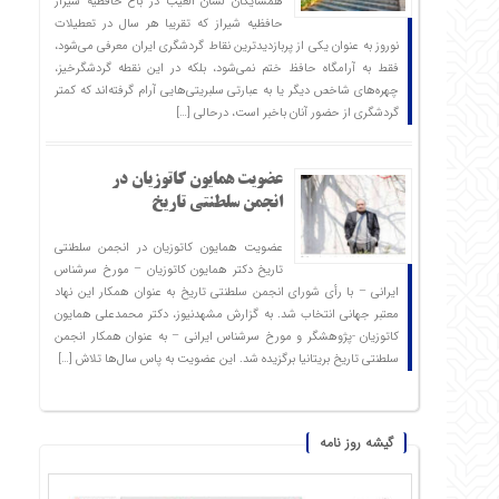
همسایگان لسان الغیب در باغ حافظیه شیراز
حافظیه‌ شیراز که تقریبا هر سال در تعطیلات
نوروز به عنوان یکی از پربازدیدترین نقاط گردشگری ایران معرفی می‌شود،
فقط به آرامگاه حافظ ختم نمی‌شود، بلکه در این نقطه گردشگرخیز،
چهره‌های شاخص دیگر یا به عبارتی سلبریتی‌هایی آرام گرفته‌اند که کمتر
گردشگری از حضور آنان باخبر است، درحالی […]
عضویت همایون کاتوزیان در
انجمن سلطنتی تاریخ
عضویت همایون کاتوزیان در انجمن سلطنتی
تاریخ دکتر همایون کاتوزیان – مورخ سرشناس
ایرانی – با رأی شورای انجمن سلطنتی تاریخ به عنوان همکار این نهاد
معتبر جهانی انتخاب شد. به گزارش مشهدنیوز، دکتر محمدعلی همایون
کاتوزیان -پژوهشگر و مورخ سرشناس ایرانی – به عنوان همکار انجمن
سلطنتی تاریخ بریتانیا برگزیده شد. این عضویت به پاس سال‌ها تلاش […]
گیشه روز نامه