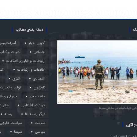
یک
دسته بندی مطالب
آخرین اخبار
آسیا،خاورمی
اجتماعی
ادبیات و کتاب
ارتباطات و فناوری اطلاعات
اطلاعات و ارتباطات
اقت
اقتصادی
انرژی
تلویزیون
تولید و تجارت
جام حذفی
حقوقی و قض
حوادث، انتظامی
خانواد
هی دیپلماتیک لب ساحل سئوتا
دیگر رسانه ها
رسانه
سلامت
سیاست خارجی
اژ آگهی
سیاسی
سینما
ش
ک برند ارزشمند است