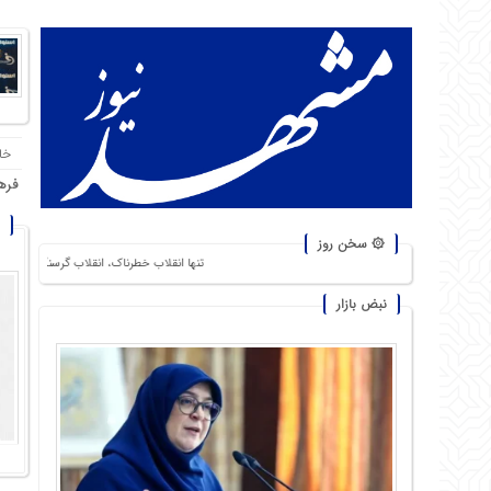
خا
فره
۞ سخن روز
تنها انقلاب خطرناک، انقلاب گرسنگان است. من از شورشهایی ک
نبض بازار