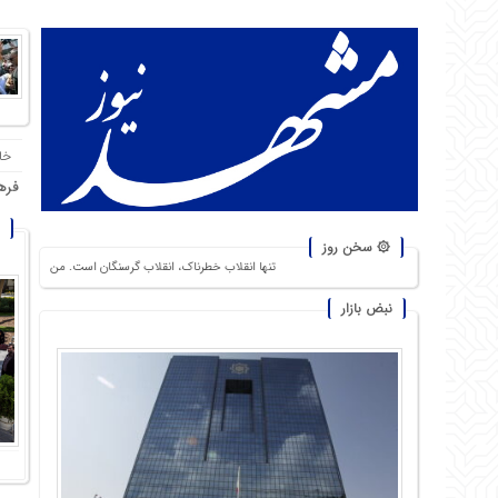
خا
فره
۞ سخن روز
تنها انقلاب خطرناک، انقلاب گرسنگان است. من از شورشهایی که دلیل آن بی
نبض بازار