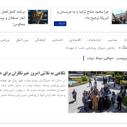
چرا محمد صلاح ترکیه را به عربستان و
برنامه کامل فصل ج
آمریکا ترجیح داد
آغاز استقلال و پر
ادامه ...
معکوس!
نه
سیاسی
خراسانیات
اقتصادی
اجتماعی
فرهنگی
بین الملل
ورزشی
نگ »
پخش سریال روشنایی شب از مهرماه
برچسب : حواشی حیاط دولت
‌نانی باشد، بیش از نبرد با یک ارتش دویست‌هزارنفری بیم دارم! ناپلئون بناپارت
نگاهی به تلاش امروز خبرنگاران برای ح
در حالی که خبرنگاران حوزه دولت طبق روال هر هفته
برای پوشش برنامه حیاط دولت در محل حاضر شده بود
اعضای حفاظت مواجه شدند که در نهایت این رفتار ب
و صرف نظر کردن آنها از پوشش خبری این برنامه منجر 