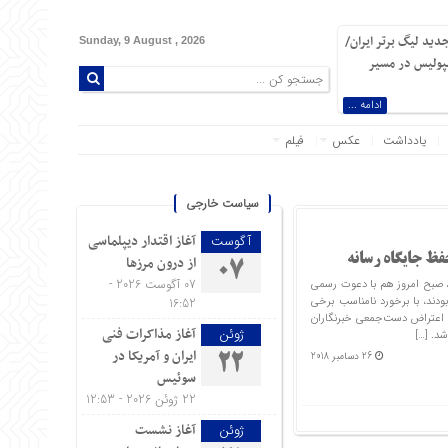
دید لیگ برتر ایران/
Sunday, 9 August , 2026
سپولیس در مسیر
ادامه ...
یادداشت
عکس
فیلم
سیاست خارجی
آغاز اقتدار دیپلماسی
آگوست
فظ جایگاه رسانه
از درون مرزها
07
07 آگوست 2026 -
، صبح امروز هم با دعوت رسمی
ند، با برخورد نامناسب برخی
16:52
ه اعتراض دست‌جمعی خبرنگاران
آغاز مذاکرات فنی
ژوئن
شد. […]
ایران و آمریکا در
26 دسامبر 2018
22
سوئیس
22 ژوئن 2026 - 12:53
آغاز نشست
ژوئن