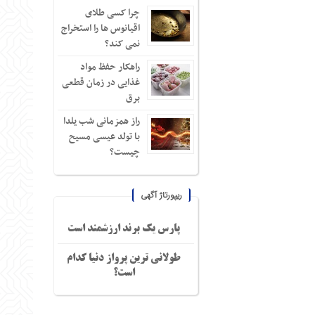
چرا کسی طلای
اقیانوس ها را استخراج
نمی کند؟
راهکار حفظ مواد
غذایی در زمان قطعی
برق
راز همزمانی شب یلدا
با تولد عیسی مسیح
چیست؟
ریپورتاژ آگهی
پارس یک برند ارزشمند است
طولانی ترین پرواز دنیا کدام
است؟