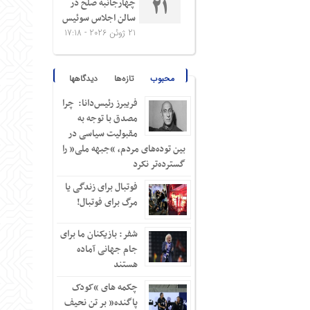
چهارجانبه صلح در
21
سالن اجلاس سوئیس
21 ژوئن 2026 - 17:18
محبوب
تازه‌ها
دیدگاهها
فریبرز رئیس‌دانا: چرا
مصدق با توجه به
مقبولیت سیاسی در
بین توده‌های مردم، “جبهه ملی” را
گسترده‌تر نکرد
فوتبال برای زندگی یا
مرگ برای فوتبال!
شفر: بازیکنان ما برای
جام جهانی آماده
هستند
چکمه های “کودک
پاگنده” بر تن نحیف