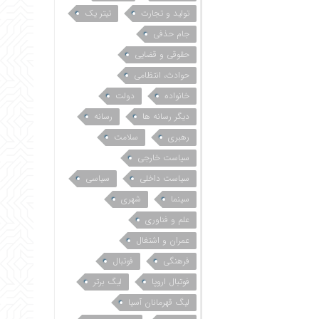
تولید و تجارت
تیتر یک
جام حذفی
حقوقی و قضایی
حوادث، انتظامی
خانواده
دولت
دیگر رسانه ها
رسانه
رهبری
سلامت
سیاست خارجی
سیاست داخلی
سیاسی
سینما
شهری
علم و فناوری
عمران و اشتغال
فرهنگی
فوتبال
فوتبال اروپا
لیگ برتر
لیگ قهرمانان آسیا