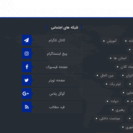
شبکه های اجتماعی
کانال تلگرام
انه
آموزش
پیج اینستاگرام
استان ها
صاد کلان
صفحه فیسبوک
ایران
بین الملل
صفحه تویتر
تیتر یک
ایی
گوگل پلاس
ه
دولت
فید مطالب
رهبری
سیاست داخلی
هری