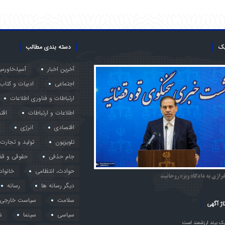
یک
دسته بندی مطالب
آخرین اخبار
آسیا،خاورمی
اجتماعی
ادبیات و کتاب
ارتباطات و فناوری اطلاعات
اطلاعات و ارتباطات
اقت
اقتصادی
انرژی
تلویزیون
تولید و تجارت
جام حذفی
حقوقی و قض
حوادث، انتظامی
خانواد
رازی به دادگاه ویژه روحانیت
دیگر رسانه ها
رسانه
سلامت
سیاست خارجی
اژ آگهی
سیاسی
سینما
ش
ک برند ارزشمند است