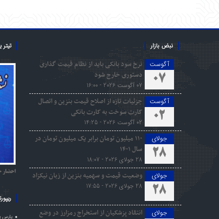
نبض بازار
تیتر 
نرخ سود بانکی باید از نظام قیمت گذاری
آگوست
دستوری خارج شود
07
07 آگوست 2026 - 16:00
جزئیات تازه از اصلاح قیمت بنزین و اتصال
آگوست
کارت سوخت به کارت بانکی
02
02 آگوست 2026 - 14:25
۱۱۰ میلیون تومان برابر یک میلیون تومان در
جولای
سال ۱۴۰۱
28
28 جولای 2026 - 18:07
احضار خ
وضعیت قیمت و سهمیه بنزین از زبان نیکزاد
جولای
28 جولای 2026 - 17:55
28
ریپورت
انتقاد پزشکیان از استخراج رمزارز در وضع
جولای
پارس ی