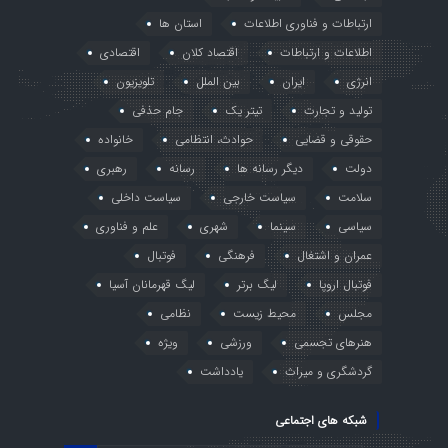
ارتباطات و فناوری اطلاعات
استان ها
اطلاعات و ارتباطات
اقتصاد کلان
اقتصادی
انرژی
ایران
بین الملل
تلویزیون
تولید و تجارت
تیتر یک
جام حذفی
حقوقی و قضایی
حوادث، انتظامی
خانواده
دولت
دیگر رسانه ها
رسانه
رهبری
سلامت
سیاست خارجی
سیاست داخلی
سیاسی
سینما
شهری
علم و فناوری
عمران و اشتغال
فرهنگی
فوتبال
فوتبال اروپا
لیگ برتر
لیگ قهرمانان آسیا
مجلس
محیط زیست
نظامی
هنرهای تجسمی
ورزشی
ویژه
گردشگری و میراث
یادداشت
شبکه های اجتماعی