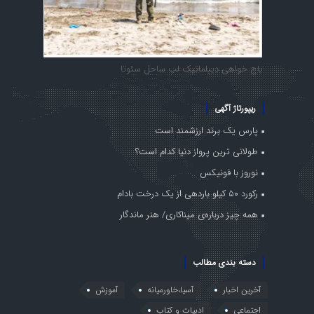
باج خواهی دیپلماتیک لب ساحل سئوتا
ریپورتاژ آگهی
پارس یک برند ارزشمند است
طولانی ترین پرواز دنیا کدام است؟
نوروز با فونیکس
رکورد ۵۰ کیلو باردهی از یک درخت بادام
همه چیز درباره‌ی میناکاری/ هنر ماندگار
دسته بندی مطالب
آخرین اخبار
آسیا،خاورمیانه
آموزش
اجتماعی
ادبیات و کتاب