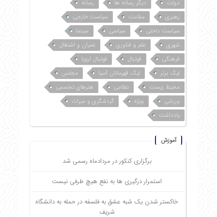
دولت
دیگر رسانه ها
رسانه
رهبری
سلامت
سیاست خارجی
سیاست داخلی
سیاسی
سینما
شهری
علم و فناوری
عمران و اشتغال
فرهنگی
فوتبال
فوتبال اروپا
لیگ برتر
لیگ قهرمانان آسیا
مجلس
محیط زیست
نظامی
هنرهای تجسمی
ورزشی
ویژه
گردشگری و میراث
یادداشت
آموزش
برگزاری کنکور در مردادماه رسمی شد
استمرار درگیری ها به نفع هیچ طرفی نیست
خاکستر شدن یک شبه عشق به فلسفه در حمله به دانشگاه
شریف