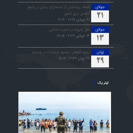
جولای
انتقاد پزشکیان از استخراج رمزارز در وضع
کاهش برق کشور
21
21 جولای 2026 - 19:19
جولای
نعل وارونه در امنیت غذایی
13 جولای 2026 - 17:05
13
ژوئن
نحوه کاهش مصرف اینترنت در ویندوز
29 ژوئن 2026 - 15:07
29
تیتر یک