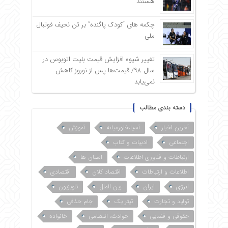
هستند
چکمه های “کودک پاگنده” بر تن نحیف فوتبال
ملی
تغییر شیوه افزایش قیمت بلیت اتوبوس در
سال ۹۸/ قیمت‌ها پس از نوروز کاهش
نمی‌یابد
دسته بندی مطالب
آخرین اخبار
آسیا،خاورمیانه
آموزش
اجتماعی
ادبیات و کتاب
ارتباطات و فناوری اطلاعات
استان ها
اطلاعات و ارتباطات
اقتصاد کلان
اقتصادی
انرژی
ایران
بین الملل
تلویزیون
تولید و تجارت
تیتر یک
جام حذفی
حقوقی و قضایی
حوادث، انتظامی
خانواده