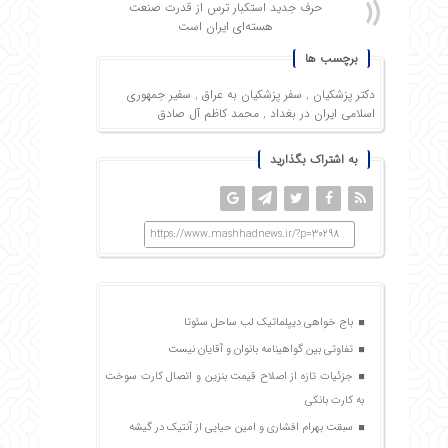
حرف جدید استکبار ترس از قدرت صنعت
هسته‌ای ایران است
برچسب ها
دکتر پزشکیان
,
سفر پزشکیان به عراق
,
سفیر جمهوری
اسلامی ایران در بغداد
,
محمد کاظم آل صادق
به اشتراک بگذارید
https://www.mashhadnews.ir/?p=30298
باج خواهی دیپلماتیک لب ساحل سئوتا
تفاوتی بین گواهینامه بانوان و آقایان نیست
جزئیات تازه از اصلاح قیمت بنزین و اتصال کارت سوخت
به کارت بانکی
سبقت بهرام افشاری و امین حیایی از آنتیک در گیشه