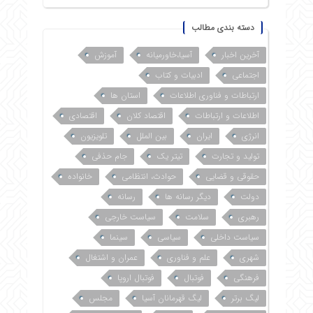
دسته بندی مطالب
آخرین اخبار
آسیا،خاورمیانه
آموزش
اجتماعی
ادبیات و کتاب
ارتباطات و فناوری اطلاعات
استان ها
اطلاعات و ارتباطات
اقتصاد کلان
اقتصادی
انرژی
ایران
بین الملل
تلویزیون
تولید و تجارت
تیتر یک
جام حذفی
حقوقی و قضایی
حوادث، انتظامی
خانواده
دولت
دیگر رسانه ها
رسانه
رهبری
سلامت
سیاست خارجی
سیاست داخلی
سیاسی
سینما
شهری
علم و فناوری
عمران و اشتغال
فرهنگی
فوتبال
فوتبال اروپا
لیگ برتر
لیگ قهرمانان آسیا
مجلس