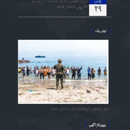
ژوئن
نحوه کاهش مصرف اینترنت در ویندوز
29 ژوئن 2026 - 15:07
29
تیتر یک
باج خواهی دیپلماتیک لب ساحل سئوتا
ریپورتاژ آگهی