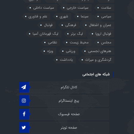
سلامت
سیاست خارجی
سیاست داخلی
سیاسی
سینما
شهری
علم و فناوری
عمران و اشتغال
فرهنگی
فوتبال
فوتبال اروپا
لیگ برتر
لیگ قهرمانان آسیا
مجلس
محیط زیست
نظامی
هنرهای تجسمی
ورزشی
ویژه
گردشگری و میراث
یادداشت
شبکه های اجتماعی
کانال تلگرام
پیج اینستاگرام
صفحه فیسبوک
صفحه تویتر