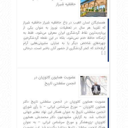
حافظیه شیراز
همسایگان لسان الغیب در باغ حافظیه شیراز حافظیه‌ شیراز
که تقریبا هر سال در تعطیلات نوروز به عنوان یکی از
پربازدیدترین نقاط گردشگری ایران معرفی می‌شود، فقط به
آرامگاه حافظ ختم نمی‌شود، بلکه در این نقطه گردشگرخیز،
چهره‌های شاخص دیگر یا به عبارتی سلبریتی‌هایی آرام
گرفته‌اند که کمتر گردشگری از حضور آنان باخبر است، درحالی
[…]
عضویت همایون کاتوزیان در
انجمن سلطنتی تاریخ
عضویت همایون کاتوزیان در انجمن سلطنتی تاریخ دکتر
همایون کاتوزیان – مورخ سرشناس ایرانی – با رأی شورای
انجمن سلطنتی تاریخ به عنوان همکار این نهاد معتبر جهانی
انتخاب شد. به گزارش مشهدنیوز، دکتر محمدعلی همایون
کاتوزیان -پژوهشگر و مورخ سرشناس ایرانی – به عنوان
همکار انجمن سلطنتی تاریخ بریتانیا برگزیده شد. این عضویت