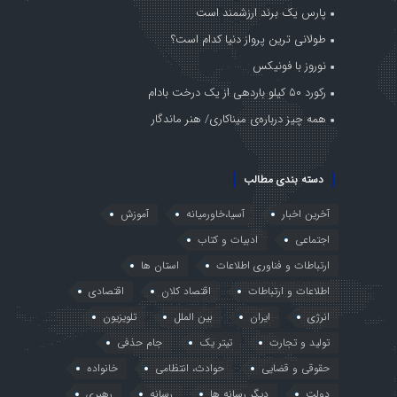
پارس یک برند ارزشمند است
طولانی ترین پرواز دنیا کدام است؟
نوروز با فونیکس
رکورد ۵۰ کیلو باردهی از یک درخت بادام
همه چیز درباره‌ی میناکاری/ هنر ماندگار
دسته بندی مطالب
آخرین اخبار
آسیا،خاورمیانه
آموزش
اجتماعی
ادبیات و کتاب
ارتباطات و فناوری اطلاعات
استان ها
اطلاعات و ارتباطات
اقتصاد کلان
اقتصادی
انرژی
ایران
بین الملل
تلویزیون
تولید و تجارت
تیتر یک
جام حذفی
حقوقی و قضایی
حوادث، انتظامی
خانواده
دولت
دیگر رسانه ها
رسانه
رهبری