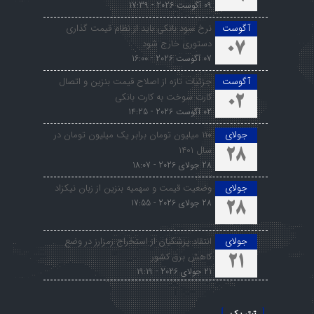
09 آگوست 2026 - 17:39
آگوست
نرخ سود بانکی باید از نظام قیمت گذاری
دستوری خارج شود
07
07 آگوست 2026 - 16:00
آگوست
جزئیات تازه از اصلاح قیمت بنزین و اتصال
کارت سوخت به کارت بانکی
02
02 آگوست 2026 - 14:25
جولای
۱۱۰ میلیون تومان برابر یک میلیون تومان در
سال ۱۴۰۱
28
28 جولای 2026 - 18:07
جولای
وضعیت قیمت و سهمیه بنزین از زبان نیکزاد
28 جولای 2026 - 17:55
28
جولای
انتقاد پزشکیان از استخراج رمزارز در وضع
کاهش برق کشور
21
21 جولای 2026 - 19:19
تیتر یک