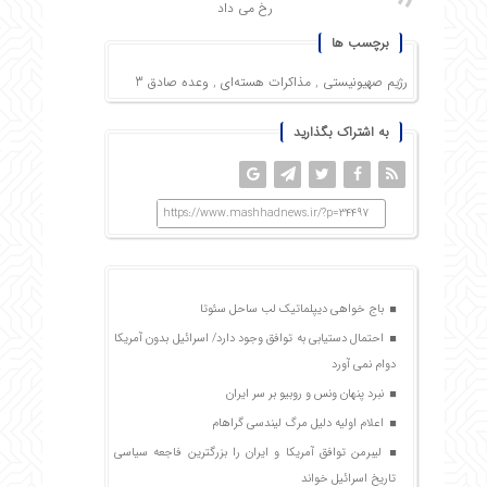
رخ می داد
برچسب ها
رژیم صهیونیستی
,
مذاکرات هسته‌ای
,
وعده صادق 3
به اشتراک بگذارید
https://www.mashhadnews.ir/?p=34497
باج خواهی دیپلماتیک لب ساحل سئوتا
احتمال دستیابی به توافق وجود دارد/ اسرائیل بدون آمریکا
دوام نمی آورد
نبرد پنهان ونس و روبیو بر سر ایران
اعلام اولیه دلیل مرگ لیندسی گراهام
لیبرمن توافق آمریکا و ایران را بزرگترین فاجعه سیاسی
تاریخ اسرائیل خواند