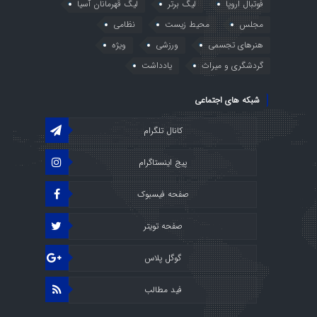
فوتبال اروپا
لیگ برتر
لیگ قهرمانان آسیا
مجلس
محیط زیست
نظامی
هنرهای تجسمی
ورزشی
ویژه
گردشگری و میراث
یادداشت
شبکه های اجتماعی
کانال تلگرام
پیج اینستاگرام
صفحه فیسبوک
صفحه تویتر
گوگل پلاس
فید مطالب