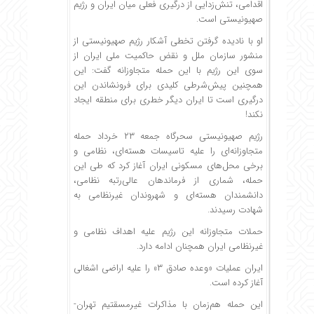
اقدامی، تنش‌زدایی از درگیری فعلی میان ایران و رژیم
صهیونیستی است.
او با نادیده گرفتن تخطی آشکار رژیم صهیونیستی از
منشور سازمان ملل و نقض حاکمیت ملی ایران از
سوی این رژیم با این حمله متجاوزانه گفت: این
همچنین پیش‌شرطی کلیدی برای فرونشاندن این
درگیری است تا ایران دیگر خطری برای منطقه ایجاد
نکند!
رژیم صهیونیستی سحرگاه جمعه ۲۳ خرداد حمله
متجاوزانه‌ای را علیه تاسیسات هسته‌ای، نظامی و
برخی محل‌های مسکونی ایران آغاز کرد که طی این
حمله، شماری از فرماندهان عالی‌رتبه نظامی،
دانشمندان هسته‌ای و شهروندان غیرنظامی به
شهادت رسیدند.
حملات متجاوزانه این رژیم علیه اهداف نظامی و
غیرنظامی ایران همچنان ادامه دارد.
ایران عملیات «وعده صادق ۳» را علیه اراضی اشغالی
آغاز کرده است.
این حمله هم‌زمان با مذاکرات غیرمسقتیم تهران-