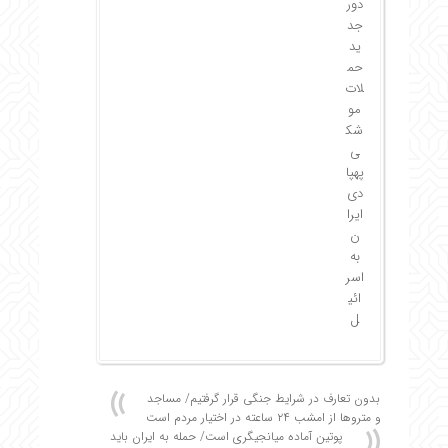
دور
جد
ید
حم
لات
مو
شک
ی
پهپا
دی
ایرا
ن
به
اسر
ائی
ل
بدون تعارف در شرایط جنگی قرار گرفتیم/ مساجد
و متروها از امشب ۲۴ ساعته در اختیار مردم است
پوتین آماده میانجیگری است/ حمله به ایران باید