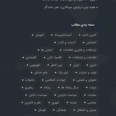
همه چیز درباره‌ی میناکاری/ هنر ماندگار
دسته بندی مطالب
آخرین اخبار
آسیا،خاورمیانه
آموزش
اجتماعی
ادبیات و کتاب
ارتباطات و فناوری اطلاعات
استان ها
اطلاعات و ارتباطات
اقتصاد کلان
اقتصادی
انرژی
ایران
بین الملل
تلویزیون
تولید و تجارت
تیتر یک
جام حذفی
حقوقی و قضایی
حوادث، انتظامی
خانواده
دولت
دیگر رسانه ها
رسانه
رهبری
سلامت
سیاست خارجی
سیاست داخلی
سیاسی
سینما
شهری
علم و فناوری
عمران و اشتغال
فرهنگی
فوتبال