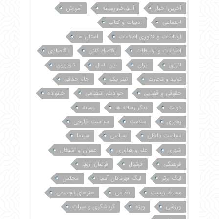
آخرین اخبار
آسیا،خاورمیانه
آموزش
اجتماعی
ادبیات و کتاب
ارتباطات و فناوری اطلاعات
استان ها
اطلاعات و ارتباطات
اقتصاد کلان
اقتصادی
انرژی
ایران
بین الملل
تلویزیون
تولید و تجارت
تیتر یک
جام حذفی
حقوقی و قضایی
حوادث، انتظامی
خانواده
دولت
دیگر رسانه ها
رسانه
رهبری
سلامت
سیاست خارجی
سیاست داخلی
سیاسی
سینما
شهری
علم و فناوری
عمران و اشتغال
فرهنگی
فوتبال
فوتبال اروپا
لیگ برتر
لیگ قهرمانان آسیا
مجلس
محیط زیست
نظامی
هنرهای تجسمی
ورزشی
ویژه
گردشگری و میراث