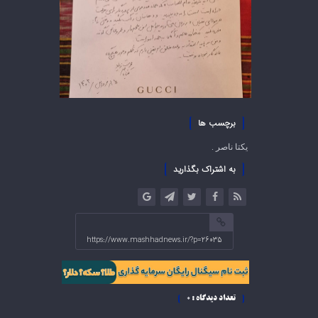
برچسب ها
یکتا ناصر .
به اشتراک بگذارید
https://www.mashhadnews.ir/?p=26035
تعداد دیدگاه :
0