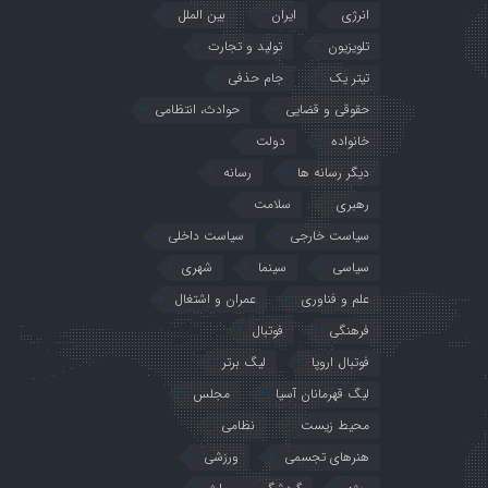
انرژی
ایران
بین الملل
تلویزیون
تولید و تجارت
تیتر یک
جام حذفی
حقوقی و قضایی
حوادث، انتظامی
خانواده
دولت
دیگر رسانه ها
رسانه
رهبری
سلامت
سیاست خارجی
سیاست داخلی
سیاسی
سینما
شهری
علم و فناوری
عمران و اشتغال
فرهنگی
فوتبال
فوتبال اروپا
لیگ برتر
لیگ قهرمانان آسیا
مجلس
محیط زیست
نظامی
هنرهای تجسمی
ورزشی