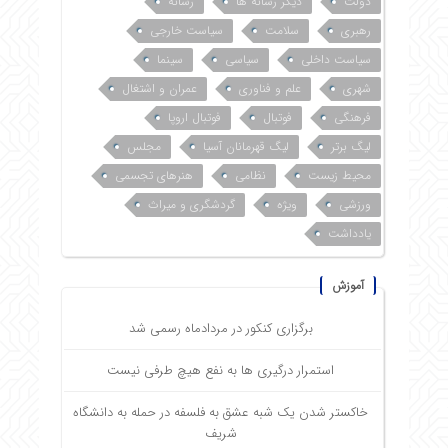
دولت
دیگر رسانه ها
رسانه
رهبری
سلامت
سیاست خارجی
سیاست داخلی
سیاسی
سینما
شهری
علم و فناوری
عمران و اشتغال
فرهنگی
فوتبال
فوتبال اروپا
لیگ برتر
لیگ قهرمانان آسیا
مجلس
محیط زیست
نظامی
هنرهای تجسمی
ورزشی
ویژه
گردشگری و میراث
یادداشت
آموزش
برگزاری کنکور در مردادماه رسمی شد
استمرار درگیری ها به نفع هیچ طرفی نیست
خاکستر شدن یک شبه عشق به فلسفه در حمله به دانشگاه
شریف