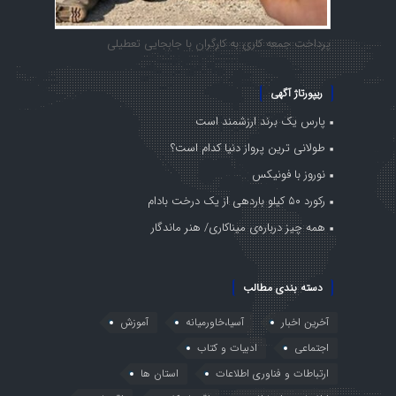
پرداخت جمعه کاری به کارگران با جابجایی تعطیلی
ریپورتاژ آگهی
پارس یک برند ارزشمند است
طولانی ترین پرواز دنیا کدام است؟
نوروز با فونیکس
رکورد ۵۰ کیلو باردهی از یک درخت بادام
همه چیز درباره‌ی میناکاری/ هنر ماندگار
دسته بندی مطالب
آخرین اخبار
آسیا،خاورمیانه
آموزش
اجتماعی
ادبیات و کتاب
ارتباطات و فناوری اطلاعات
استان ها