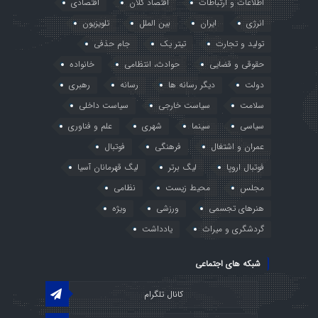
اطلاعات و ارتباطات
اقتصاد کلان
اقتصادی
انرژی
ایران
بین الملل
تلویزیون
تولید و تجارت
تیتر یک
جام حذفی
حقوقی و قضایی
حوادث، انتظامی
خانواده
دولت
دیگر رسانه ها
رسانه
رهبری
سلامت
سیاست خارجی
سیاست داخلی
سیاسی
سینما
شهری
علم و فناوری
عمران و اشتغال
فرهنگی
فوتبال
فوتبال اروپا
لیگ برتر
لیگ قهرمانان آسیا
مجلس
محیط زیست
نظامی
هنرهای تجسمی
ورزشی
ویژه
گردشگری و میراث
یادداشت
شبکه های اجتماعی
کانال تلگرام