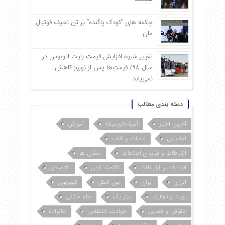
چکمه های “کودک پاگنده” بر تن نحیف فوتبال
ملی
تغییر شیوه افزایش قیمت بلیت اتوبوس در
سال ۹۸/ قیمت‌ها پس از نوروز کاهش
نمی‌یابد
دسته بندی مطالب
آخرین اخبار
آسیا،خاورمیانه
آموزش
اجتماعی
ادبیات و کتاب
ارتباطات و فناوری اطلاعات
استان ها
اطلاعات و ارتباطات
اقتصاد کلان
اقتصادی
انرژی
ایران
بین الملل
تلویزیون
تولید و تجارت
تیتر یک
جام حذفی
حقوقی و قضایی
حوادث، انتظامی
خانواده