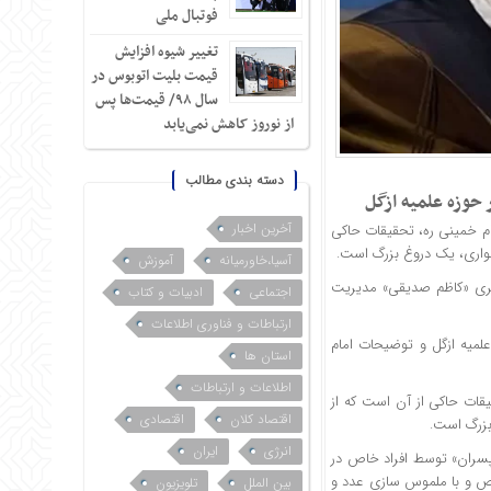
فوتبال ملی
تغییر شیوه افزایش
قیمت بلیت اتوبوس در
سال ۹۸/ قیمت‌ها پس
از نوروز کاهش نمی‌یابد
دسته بندی مطالب
حوزه علمیه ازگل
آخرین اخبار
ام خمینی ره، تحقیقات حاکی
خواری، یک دروغ بزرگ است.
آسیا،خاورمیانه
آموزش
گیری «کاظم صدیقی» مدیریت
اجتماعی
ادبیات و کتاب
ارتباطات و فناوری اطلاعات
لمیه ازگل و توضیحات امام
استان ها
اطلاعات و ارتباطات
یقات حاکی از آن است که از
اقتصاد کلان
اقتصادی
بزرگ است.
انرژی
ایران
۱ میلیاردی آیت‌الله صدیقی و پسران» توسط افراد خاص در
ص و با ملموس سازی عدد و
بین الملل
تلویزیون