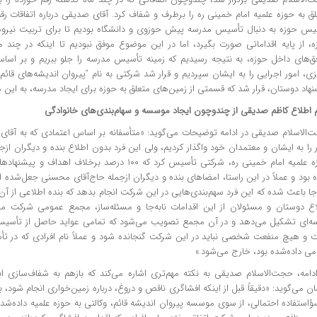
ق به حوزه علمیه امام خمینی ره را برطرف و شفاف کرد. آقای صدیقی درباره اتفاقات رقم
یس حوزه به دنبال تأسیس مدرسه پیش حوزوی و دانشگاه بودیم تا برای تربیت نیرو‌ه
ه، از پایه اقداماتی صورت بگیرد، اما در این موضوع موفق نبودیم تا اینکه در چند 
فق‌های داخل حوزه، به نتیجه رسیدیم که زمینه تأسیس مدرسه را جلو ببریم و بر اساس
ی، امور اجرایی را به ایشان سپردیم و قرار شد شرکتی به نام “پیروان اندیشه‌های قائ
نهاد دوستان، قرار شد که قسمتی از زمین‌های متعلق به حوزه برای ایجاد مدرسه، به ای
 اطلاع کاظم صدیقی از چندوچون ایجاد موسسه و سهام‌بندی‌های خانوادگی
‌الاسلام صدیقی در ادامه توضیحات می‌گوید: «متأسفانه بر اساس اعتمادی که به آقای
 را به ایشان و معتمدان خود واگذار کردیم، ولی این فرد بدون اطلاع بنده و دیگران ا
حوزه علمیه امام خمینی ره، شرکتی تأسیس کرد که ۱۰۰ درصد برخل
وشنبه 31 اردیبهشت 1403
نج شنبه 27 اردیبهشت 1403
بود و عملاً در این راستا، امضا‌های بنده و دیگران ازجمله حاج‌آقای محسنی جعل‌شده 
‌جا باعث شده که این فرد سهم‌بندی‌هایی در این شرکت انجام بدهد که بنده اطلاعی از آن 
اع دوستان و مسئولان از این اقدامات نابه‌جا و مسئله‌ساز، مجمع عمومی شرکت مذک
ه‌ای تشکیل می‌دهد و در آن مجمع تصویب می‌شود که تمامی عواید حاصل از تأسیس
 و هیچ منفعت شخصی نباید در این شرکت گنجانده شود و عملاً نام افرادی که در ت
می داده‌شده بود، خارج می‌شود.»
ادامه، حجت‌الاسلام صدیقی به نکته مهم‌تری اشاره می‌کند که بازهم به شفاف‌سازی ا
ن می‌گوید: «دقیقاً قبل از اینکه افشاگری ناقص و دروغ، درباره زمین‌خواری انجام شود، 
ؤاستفاده احتمالی، از سوی موسسه پیروان اندیشه قائم، وکالتی به حوزه علمیه داده‌شد