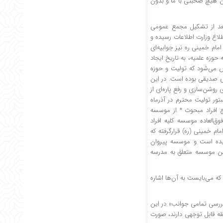
دون هیچ صحبتی با ما و بدون
 بعد از تشکیل مجمع عمومی
، مراتب به اطلاع وزارت اطلاعات رسیده و
مام خمینی ره نیز جوابیه‌ای
 حوزه علمیه، به تاریخ ایجاد
 می‌شود که تولیت و حوزه
طای معتمدین حاج‌آقای صدیقی بوده است. در این
 روشن‌سازی و رفع پاره‌ای از
ور تولیت محترم در آذرماه
 افراد مبحوث * از موسسه
سه مجمع عمومی فوق‌العاده موسسه کلیه افراد
خمینی (ره) قرارگرفته که
یده است و موسسه پیروان
این موسسه متعلق به مدرسه
ه می‌بایست به آن‌ها اشاره
بررسی تمامی جوانب» در این
قه قابل توجهی دارند، صورت