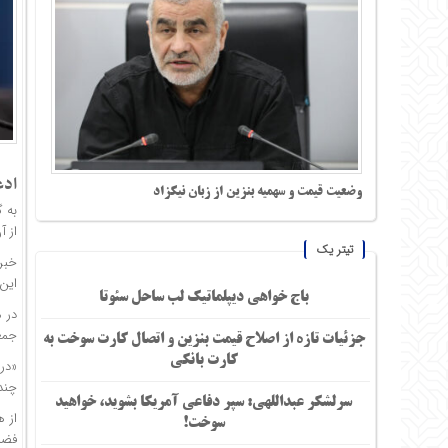
ادع
وضعیت قیمت و سهمیه بنزین از زبان نیکزاد
به 
از آ
تیتر یک
خبر
این
باج خواهی دیپلماتیک لب ساحل سئوتا
در 
جمعه
جزئیات تازه از اصلاح قیمت بنزین و اتصال کارت سوخت به
کارت بانکی
«در
چند
سرلشکر عبداللهی: سپر دفاعی آمریکا بشوید، خواهید
سوخت!
فضا