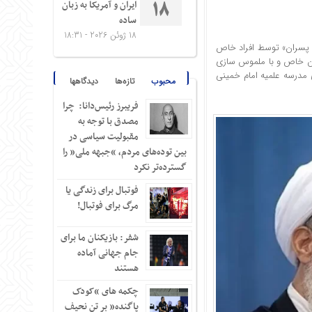
ایران و آمریکا به زبان
18
ساده
18 ژوئن 2026 - 18:31
۱۰۰ میلیاردی آیت‌الله صدیقی و پسران» توسط افراد خاص
ان خاص و با ملموس سازی
 ۴۲۰۰ متر که جزئی از زمین‌های مدرسه علمیه امام خمینی
محبوب
تازه‌ها
دیدگاهها
فریبرز رئیس‌دانا: چرا
مصدق با توجه به
مقبولیت سیاسی در
بین توده‌های مردم، “جبهه ملی” را
گسترده‌تر نکرد
فوتبال برای زندگی یا
مرگ برای فوتبال!
شفر: بازیکنان ما برای
جام جهانی آماده
هستند
چکمه های “کودک
پاگنده” بر تن نحیف