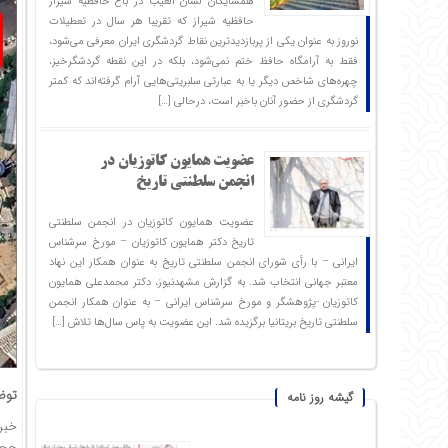
همسایگان لسان الغیب در باغ حافظیه شیراز
حافظیه‌ شیراز که تقریبا هر سال در تعطیلات
نوروز به عنوان یکی از پربازدیدترین نقاط گردشگری ایران معرفی می‌شود،
فقط به آرامگاه حافظ ختم نمی‌شود، بلکه در این نقطه گردشگرخیز،
چهره‌های شاخص دیگر یا به عبارتی سلبریتی‌هایی آرام گرفته‌اند که کمتر
گردشگری از حضور آنان باخبر است، درحالی […]
عضویت همایون کاتوزیان در
انجمن سلطنتی تاریخ
عضویت همایون کاتوزیان در انجمن سلطنتی
تاریخ دکتر همایون کاتوزیان – مورخ سرشناس
ایرانی – با رأی شورای انجمن سلطنتی تاریخ به عنوان همکار این نهاد
معتبر جهانی انتخاب شد. به گزارش مشهدنیوز، دکتر محمدعلی همایون
کاتوزیان -پژوهشگر و مورخ سرشناس ایرانی – به عنوان همکار انجمن
سلطنتی تاریخ بریتانیا برگزیده شد. این عضویت به پاس سال‌ها تلاش […]
توض
گیشه روز نامه
خبر
حجت