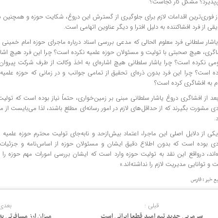
‌پذیرد؟ مشکل کار کجاست؟
 از فوری‌ترین اقدامات لازم برای جلوگیری از گسترش این دروغ، شکایت حوزه و همچن
ی از فرد افشاکننده به دلیل افترا و دیگر عناوین اتهامی است.
 یاشار سلطانی فرد معلوم الحالی که مدعی بررسی اسناد درباره ماجرای حوزه امام خمینی ر
اگری، هیچ صحبتی با تولیت و مسئولان حوزه علمیه نکرده است؟ چرا این فرد هیچ اشار
می نکرده است؟ چرا یاشار سلطانی هیچ اشاره‌ای به اخذ وکالت از طرف شرکت پیروان ا
ده است؟ چرا این فرد بدون ذره‌ای تحقیق از تمامی جوانب و در زمانی که حوزه علمیه
ام به افشاگری کرده است؟
 بعد از افشاگری دروغ یاشار سلطانی مبنی بر زمین‌خواری، حتماً نیاز بوده است که تول
دی مشورت بگیرند که از حداقل‌های لازم در امور رسانه‌ای مطلع باشند، لذا می‌بایست از 
.
 یکی از دلایل اصلی این ماجرا، اعتماد بیش‌ازحد و نابه‌جای تولیت محترم حوزه علمیه 
ادی بوده است که بدون اطلاع دقیق ایشان و مسئولان حوزه از اساس‌نامه و جزئیا
‌اند، درواقع این نقد به تولیت حوزه وارد است که ایشان بررسی امورات مهم حوزه را به
ت و توانایی مدیریت لازم را نداشته‌اند.»
بع خبر : فارس
قبلی :
بعدی 
سرمربی جدید تیم امید قطعا ایرانی است
میزان ارز مسافرتی به ۵۰۰ یورو بازگش