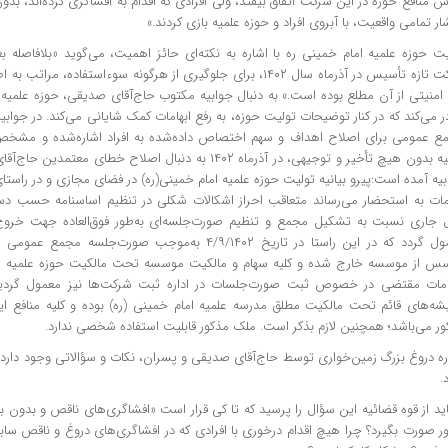
 منافع حوزه در این شرکت اتفاق بیفتد، ولی افرادی که اقدام به افشاگری کرده‌اند، ب
ار تمامی واقعیت، با آبروی افراد و حوزه علمیه بازی کردند.»
یت حوزه علمیه امام خمینی ره با اشاره به نکته‌ای حائز اهمیت، می‌گوید «بلافاصله
شرکت تازه تأسیس در آذرماه سال ۱۴۰۲، برای جلوگیری از هرگونه سوءاستفاده
 امنیتی از آن مطلع بوده است.» به دنبال جوابیه مکتوب حاج‌آقای صدیقی، حوزه علمیه ا
 می‌کند که در کنار توضیحات تولیت حوزه، به رفع ابهامات کمک شایانی می‌کند. در جوابیه
ع عمومی برای اصلاح اهداف و سهم اختصاص داده‌شده به افراد اشاره‌شده و مشخص
علمیه بدون هیچ تأخیر و توجیهی، در آذرماه ۱۴۰۲ به دنبال اصلاح خ
یه آمده است:پیرو بیانیه تولیت حوزه علمیه امام خمینی‌(ره) در فضای مجازی و در راستای
امات به استحضار می‌رساند متعاقب احراز اشکالات شکلی در تنظیم اساسنامه حسب دست
 جاری نسبت به تشکیل مجمع و تنظیم صورت‌جلسه‌ای به‌طور فوق‌العاده جهت خروج
معمول گردد که در این راستا در تاریخ ۴/۹/۱۴۰۲ به‌موجب صورت‌جل
س از موسسه خارج شده و کلیه سهام و مالکیت موسسه تحت مالکیت حوزه علمیه امام 
امات مقتضی در خصوص ثبت صورت‌جلسات در اداره ثبت شرکت‌ها نیز معمول گرد
یشه‌های قائم تحت مالکیت مطلق مدرسه علمیه امام خمینی (ره) بوده و کلیه منافع 
ور می‌باشد؛ همچنین لازم بذکر است. ملک مذکور قابلیت استفاده شخصی ندارد.
ره دروغ بزرگ زمین‌خواری توسط حاج‌آقای صدیقی و پسران، نکات و سؤالاتی وجود دارد ک
.
باید از قوه قضائیه این سؤال را پرسید که تا کی قرار است «افشاگری‌های ناقص و بدون 
ر صورت بگیرد؟ چرا هیچ اقدام درخوری با افرادی که در افشاگری‌های دروغ و ناقص ساب