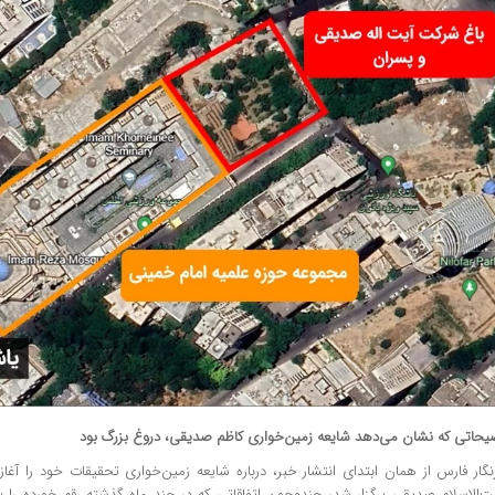
یحاتی که نشان می‌دهد شایعه زمین‌خواری کاظم صدیقی، دروغ بزرگ بود
نگار فارس از همان ابتدای انتشار خبر، درباره شایعه زمین‌خواری تحقیقات خود را آغ
‌الاسلام صدیقی برگزار شد، چندوچون اتفاقاتی که در چند ماه گذشته رقم خورده را بر