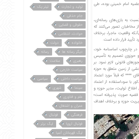
زئی از زمین‌های مدرسه علمیه امام خمینی بوده، طی
تولید و تجارت
تیتر یک
جام حذفی
بت به بازی‌های رسانه‌ای،
حقوقی و قضایی
ز مخاطبان تصور می‌کنند که
نکه واقعیت ماجرا، برخلاف
حوادث، انتظامی
تأیید قرار داده است.
خانواده
دولت
 در چارچوب اساسنامه خود،
دیگر رسانه ها
رسانه
ی و حوزوی تصمیم به تأسیس
رهبری
سلامت
های قانونی لازم نمود. بر
شی از زمین متعلق به حوزه
سیاست خارجی
**** که قبلاً مورد اعتماد
سیاست داخلی
سیاسی
ر با سوءاستفاده از اعتماد
سینما
شهری
اطلاع تولیت، مدیر حوزه و
 قضیه صورت پذیرفته است؛
علم و فناوری
دیریت حوزه و برخلاف اهداف
عمران و اشتغال
فرهنگی
فوتبال
فوتبال اروپا
لیگ برتر
لیگ قهرمانان آسیا