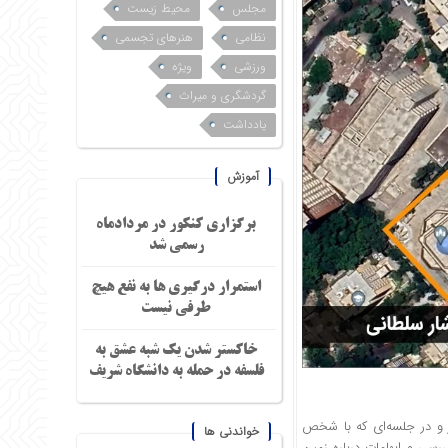
مجلس
محیط زیست
نظامی
هنرهای تجسمی
ورزشی
ویژه
گردشگری و میراث
یادداشت
آموزش
برگزاری کنکور در مردادماه
رسمی شد
استمرار درگیری ها به نفع هیچ
طرفی نیست
خاکستر شدن یک شبه عشق به
فلسفه در حمله به دانشگاه شریف
از و در جلسه‌ای که با شخص
خواندنی ها
رسی و ابهامات درباره زمین