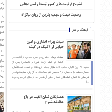
تشریح اولویت های کشور توسط رئیس مجلس
فرا
وضعیت قیمت و سهمیه بنزین از زبان نیکزاد
به 
جوا
حجت
فرهنگ و هنر
عنو
حجت
سبقت بهرام افشاری و امین
سال
حیایی از آنتیک در گیشه
مجم
همی
سبقت بهرام افشاری و امین حیایی از آنتیک در
برا
گیشه دو فیلم «زنده شور» و «استخر» پس از
مجم
حدود ۲۰ روز اکران حدود ۸۰۰ هزار بلیت فروختند و تعداد تماشاگران
اقد
امسال سینما را به بیش از ۲ میلیون نفر رساندند. به گزارش مشهدنیوز، در
برخ
شرایطی که اکران فیلم‌های کمدی حتی آن‌هایی که از سال قبل روی پرده
بناب
[…]
مصو
همسایگان لسان الغیب در باغ
حافظیه شیراز