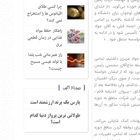
 خورده می‌گوید: «از ابتدای
چرا کسی طلای
ای نوجوان برای دانشگاه و
اقیانوس ها را استخراج
ماه گذشته بالاخره بر اساس
نمی کند؟
 اعتماد قبلی به آقای جواد
راهکار حفظ مواد
م” تأسیس شود و در ادامه به
غذایی در زمان قطعی
ن مؤسسه منتقل شود… »
برق
راز همزمانی شب یلدا
 جواد عزیزی داشتیم، تمامی
با تولد عیسی مسیح
زجمله حاج‌آقای محسنی رئیس
چیست؟
اف اهداف و پیشنهاد‌هایی بود که از ایشان خواسته
است، از سوی دیگر، اطمینان
نداشتم، ولی بلافاصله بعد از
ریپورتاژ آگهی
ور –پیروان اندیشه قائم-،
 این شرکت متعلق به حوزه
پارس یک برند ارزشمند است
أسیس شرکت مذکور به آن‌ها
طولانی ترین پرواز دنیا کدام
بهامات کمک شایانی می‌کند،
است؟
برای دوقفله کردن منافع حوزه
ه است که تمامی تغییرات بر