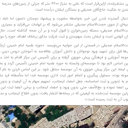
رقمی منتشرشده، ازاین‌قرار است که باغی به متراژ ۴۲۰۰ متر که ج
یندی به ملکیت حاج‌آقای صدیقی و بستگان ایشان درآمده است.
دنبال گسترده شدن این خبر، به‌واسطه مشورت و پیشنهاد دوستان دلسوز، اما نابلد نس
بیه‌ای از سوی حجت‌الاسلام صدیقی منتشر می‌شود که بر ابهامات می‌افزاید و بسیاری ا
‌الاسلام صدیقی، مسئله زمین‌خواری را قبول کرده و بر آن صحه گذاشته است، حال‌آ
ان اتهامی است و ایشان بحث سهم‌بندی و ثبت شرکت مذکور برخلاف اهداف حوزه را مورد 
‌الاسلام صدیقی در قسمتی از این جوابیه می‌نویسد: «حوزه علمیه امام خمینی (ره)
‌ها قبل برای تمهید ورود نوجوانان و دانش آموزان علاقه‌مند به آموختن دروس دین
وعه آموزشی و فرهنگی پیش حوزوی گرفته و برای تأسیس این مرکز اقدام به اخذ مجوز‌
ن اساس لازم بود تا موسسه‌ای وابسته به حوزه علمیه امام خمینی تأسیس گردد و بخ
ی ایجاد این مرکز پیش حوزوی به آن موسسه منتقل شود. بر این اساس فردی به نام آقای 
وعه بوده، مسئول پیگیری و انجام امور ثبت اداری موسسه شد؛ اما متأسفانه فرد مذکو
ام به تدوین و ثبت اساسنامه، جعل امضاء اینجانب، تسهیم سهام به آن کیفیت و بدون 
ی اعضا نموده و مع‌الأسف حتی بدون ورود و امضاء اینجانب و برخی اعضا ثبت این
راین موسسه ثبت‌شده به کیفیتی که در رسانه‌ها انتشار یافت، بدون اطلاع اینجانب و م
ب آن به ثبت رسیده است.»