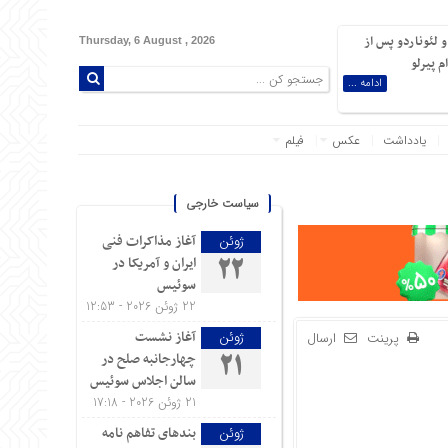
 لئوناردو پس از
Thursday, 6 August , 2026
 پیرلو
ادامه ...
یادداشت
عکس
فیلم
سیاست خارجی
آغاز مذاکرات فنی
ژوئن
ایران و آمریکا در
22
سوئیس
22 ژوئن 2026 - 12:53
آغاز نشست
ژوئن
پرینت
ارسال
چهارجانبه صلح در
21
سالن اجلاس سوئیس
21 ژوئن 2026 - 17:18
بندهای تفاهم نامه
ژوئن