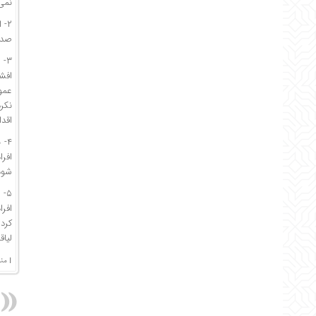
نمی
۲-
صدیق
۳-
افش
عمو
نکر
اقد
۴-
افرا
شود
۵-
افر
کرده
لیاق
| من