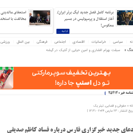
برنامه کامل فصل جدید لیگ برتر ایران/
استعفای مالدینی و
آغاز استقلال و پرسپولیس در مسیر
مخالفت با استخدام
معکوس!
ادامه ...
نه
سیاسی
خراسانیات
اقتصادی
اجتماعی
فرهنگی
بین الملل
ورزشی
نگ »
همسایگان لسان الغیب در باغ حاف
 ارتش دویست‌هزارنفری بیم دارم! ناپلئون بناپارت
شناسه خبر : 25414
نه »
حقوقی و قضایی
,
تیتر یک
 انتشار : 23 مارس 2024 - 13:31 |
دعای جدید خبرگزاری فارس درباره فساد کاظم صدیقی