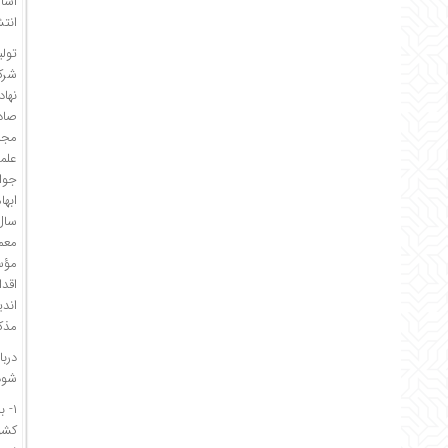
اساس
انتش
تول
نهاد
صادر
مجم
جواب
ابه
سال
مؤس
اقد
اند
مذک
دربا
شود
۱- 
کشو