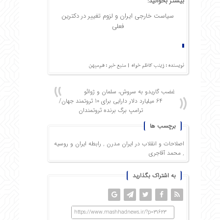
بیشتر بخوانید:
سیاست خارجی ایران و لزوم تغییر در دکترین
فعلی
نویسنده : زینب کاظم خواه
| منبع خبر : هم‌میهن
غضب گاریدو به سروش، سلمان و ژوائو
64 میلیارد دلار دارایی برای 10 ثروتمند جهان/
ترامپ برگ برنده ثروتمندان
برچسب ها
اصلاحات و انقلاب در ایران مدرن
,
رابطه‌ ایران و روسیه
,
محمد آقاجری
به اشتراک بگذارید
https://www.mashhadnews.ir/?p=31623