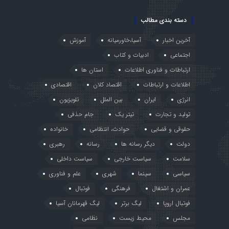
دسته بندی مطالب
آخرین اخبار
آسیا،خاورمیانه
آموزش
اجتماعی
ادبیات و کتاب
ارتباطات و فناوری اطلاعات
استان ها
اطلاعات و ارتباطات
اقتصاد کلان
اقتصادی
انرژی
ایران
بین الملل
تلویزیون
تولید و تجارت
تیتر یک
جام حذفی
حقوقی و قضایی
حوادث، انتظامی
خانواده
دولت
دیگر رسانه ها
رسانه
رهبری
سلامت
سیاست خارجی
سیاست داخلی
سیاسی
سینما
شهری
علم و فناوری
عمران و اشتغال
فرهنگی
فوتبال
فوتبال اروپا
لیگ برتر
لیگ قهرمانان آسیا
مجلس
محیط زیست
نظامی