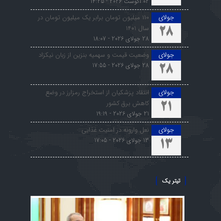
02 آگوست 2026 - 14:25
جولای
۱۱۰ میلیون تومان برابر یک میلیون تومان در
سال ۱۴۰۱
28
28 جولای 2026 - 18:07
جولای
وضعیت قیمت و سهمیه بنزین از زبان نیکزاد
28 جولای 2026 - 17:55
28
جولای
انتقاد پزشکیان از استخراج رمزارز در وضع
کاهش برق کشور
21
21 جولای 2026 - 19:19
جولای
نعل وارونه در امنیت غذایی
13 جولای 2026 - 17:05
13
تیتر یک