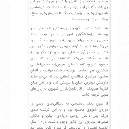
مرامی، اقتصادی و هنری را در بر می‌گیرد. در آثار
پژوهشی که در این باره نوشته شده است، دیپلماسی
بلندپروازی‌های سرزمینی، جنگ‌ها و پیمان‌های صلح،
بیشتر مورد توجه بوده‌اند.
به اعتقاد استفانی کرونین نویسنده‌ی کتاب «ایران و
روسیه»، پژوهشگران امور ایران در غرب، مانند
بسیاری از خود ایرانیان، روسیه را از روزن جنگ سرد
می‌نگریستند و هرگونه بررسی درباره‌ی تأثیر این
کشور را که در آن سینمای مهیب و تهدیدگر روسیه
نادیده انگاشته می‌شد نامتعارف می‌دانستند. این
برخورد غیردوستانه و حتی هراس‌زده به بی‌اعتنایی
بیشتری هم انجامید. روسیه برخلاف فرانسه و آلمان
به‌ندرت موضوع مطالعه‌ی کسانی بود که می‌خواستند
پژوهش درباره‌ی ایران را درپیش گیرد و در این میان
تقریباً هیچ‌یک از آثار تاریخ‌نگاران شوروی به زبان‌های
غربی ترجمه نشد.
از سوی دیگر دسترسی به بایگانی‌های روسی در
دوره‌ی شوروی محدود بود و به این ترتیب سدی
بزرگ بین دانش روسی درباره‌ی ایران و دانش
غربی‌ها درباره‌ی این کشور وجود داشت. در ۲۰ سال
گذشته تغییری در این روند آغاز شد و آثاری پدید آمد