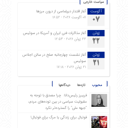
سیاست خارجی
آگوست
آغاز اقتدار دیپلماسی از درون مرزها
07 آگوست 2026 - 16:52
07
ژوئن
آغاز مذاکرات فنی ایران و آمریکا در سوئیس
22 ژوئن 2026 - 12:53
22
ژوئن
آغاز نشست چهارجانبه صلح در سالن اجلاس
سوئیس
21
21 ژوئن 2026 - 17:18
محبوب
تازه‌ها
دیدگاهها
فریبرز رئیس‌دانا: چرا مصدق با توجه به
مقبولیت سیاسی در بین توده‌های مردم،
“جبهه ملی” را گسترده‌تر نکرد
فوتبال برای زندگی یا مرگ برای فوتبال!