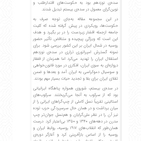
سده‌ی نوزدهم بود به حکومت‌های اقتدارطلب و
نوین‌گرای معمول در سده‌ی بیستم تبدیل شدند.
در این مجموعه مقاله به‌جای توجه صرف به
حکومت‌ها، رویکردی در پیش گرفته شده که کلیت
جامعه ازجمله اقشار زیردست را در بر بگیرد و هدف
این است که ویژگی پیچیده و متناقض تأثیر حضور
روسیه در شمال ایران بر این کشور بررسی شود. برای
نمونه گسترش امپراتوری تزاری در سده‌ی نوزدهم
استقلال ایران را تهدید می‌کرد اما همزمان از قفقاز
دروازه‌ای به سوی ایران، افکاری در مورد قانون‌خواهی
و سوسیال دموکراسی به ایران آمد و بعدها و ضمن
تقلای ایران برای بقا و تجدید حیات بسیار مهم بودند.
در سده‌ی بیستم، شوروی همواره پناهگاه ایرانیانی
بود که از سرکوب به آنجا می‌گریختند. سرکوب‌های
استالینی تقریباً نسل کاملی از چپ‌گراهای ایرانی را از
میان برداشت و در همان حال سرسپردگی حزب توده
نیز آن را در نظر ملی‌گرایان و هم‌‌نسل جوان‌تر چپ
مدرن در دهه‌های ۱۳۴۰ و ۱۳۵۰ بی‌اعتبار کرد. درست
همان‌طور که انقلاب‌های ۱۹۱۷ روسیه، روابط ایران و
روسیه را از اساس بازآفرینی کرد و آغازگر دوره‌ی