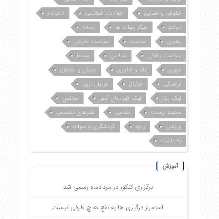
حقوقی و قضایی
حوادث، انتظامی
خانواده
دولت
دیگر رسانه ها
رسانه
رهبری
سلامت
سیاست خارجی
سیاست داخلی
سیاسی
سینما
شهری
علم و فناوری
عمران و اشتغال
فرهنگی
فوتبال
فوتبال اروپا
لیگ برتر
لیگ قهرمانان آسیا
مجلس
محیط زیست
نظامی
هنرهای تجسمی
ورزشی
ویژه
گردشگری و میراث
یادداشت
آموزش
برگزاری کنکور در مردادماه رسمی شد
استمرار درگیری ها به نفع هیچ طرفی نیست