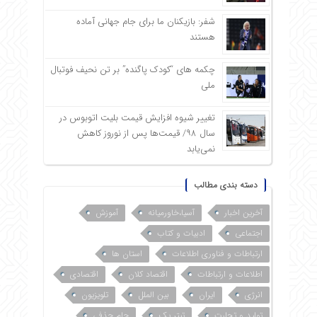
شفر: بازیکنان ما برای جام جهانی آماده
هستند
چکمه های “کودک پاگنده” بر تن نحیف فوتبال
ملی
تغییر شیوه افزایش قیمت بلیت اتوبوس در
سال ۹۸/ قیمت‌ها پس از نوروز کاهش
نمی‌یابد
دسته بندی مطالب
آخرین اخبار
آسیا،خاورمیانه
آموزش
اجتماعی
ادبیات و کتاب
ارتباطات و فناوری اطلاعات
استان ها
اطلاعات و ارتباطات
اقتصاد کلان
اقتصادی
انرژی
ایران
بین الملل
تلویزیون
تولید و تجارت
تیتر یک
جام حذفی