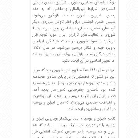
بزنگاه رابطه‌ی سیاسی پهلوی ـ شوروی، ضمن بازبینی
گسترده‌ی شرایط بین‌المللی و داخلی که به عقد
پیمان شوروی ـ ایران انجامید، بازنگری می‌شود.
سپس ضمن کوشش برای آغاز کاوش درباره‌ی دیگر
گونه‌های تعامل، به‌جای دیپلماسی بین‌المللی، ارتباط
شوروی با فعالیت‌های کارگری ایران مورد توجه قرار
می‌گیرد و نفوذ شوروی بر حیات فرهنگی ایرانیان
به‌ویژه فیلم و تئاتر بررسی می‌شود. در سال ۱۳۵۷
انقلاب دیگری سبب بازآرایی روابط ایران و روسیه شد
اما تغییر اساسی در آن ایجاد نکرد.
تنها در سال ۱۹۹۱ هنگام فروپاشی شوروی بود که میان
این دو کشور که نخستین‌بار در پایان سده‌ی هجدهم
و آغاز سده‌ی نوزدهم درنتیجه‌ی توسل به زور همسایه
شده بود فاصله‌ی جغرافیایی تحول‌ساز پدید آمد.
فصل پایانی این اثر به بررسی پیامدهای این واقعیت
و ارتباطات جدیدی می‌پردازد که میان ایران و روسیه
در فضای پساشوروی ایجاد شد.
کتاب «ایران و روسیه» ابعاد بی‌شمار رویارویی ایران و
روسیه را در دوره‌ای دراماتیک بررسی می‌کند که هم
ایران و هم روسیه را در معرض تحولات انقلابی قرار
داد و از امپراتوری‌های سلسله‌ای چندملیتی معمولی،