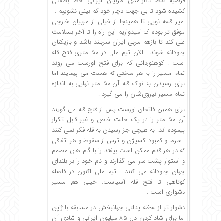
فرضیه غلط ناکارآمدی مربیان ایرانی خط بطلانی
کشیده شود تا بی جهت دچار خود کم بینی نشوییم .
امیر قلعه نویی تا همینجا از خیلی از مربیان خارجی
موفق تر بوده ک امیدواریم این راه را تا آخر بسلامت
طی کند تا بازهم مربی ایران سربلند باشد و بازیکنان
جاودانه شوند . الان تیم ملی در ۵۰ متری فتح قله
است . کوهنوردانی که برای فتح اورست می روند
تمام مسیر را به هر سختی که هست می پیمایند اما
برای رسیدن به نوک قله آن ۵۰ متر نهایی به اندازه
تمام مسیر نیروی‌شان را می گیرد .
برای همبن‌ فاتحان اورست پس از فتح قله می گویند
آن ۵۰ متر را در یک حالت خاص و غیر قابل تکرار
پیموده اند. به هیچی جز رسیدن به قله فکر نمی کنند
. سرما و کمبود اکسیژن و ترس از سقوط و هر اتفاقی
که در هر قدم ممکن است بیفتد را با گام های مصمم
و استوار پشت سر می گذارند و نام خود را بر بلندای
جهان جاودانه می کنند .‌ تیم ملی اکنون در فاصله
کوتاهی تا فتح قله آسیاست. خیلی هم مسیر
دشواری است .
دشوار تر از لحظه پنالتی جهانبخش در مسابقه با ژاپن
اما برای شاد کردن دل ۸۵ میلیون ایرانی و شادی آن