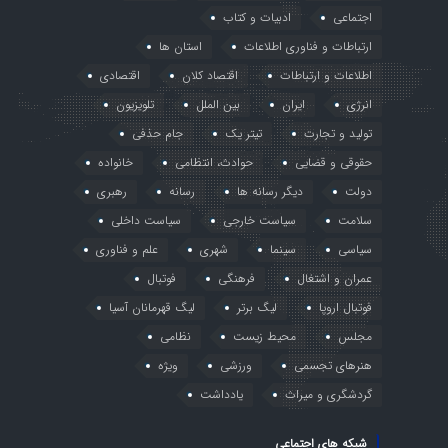
اجتماعی
ادبیات و کتاب
ارتباطات و فناوری اطلاعات
استان ها
اطلاعات و ارتباطات
اقتصاد کلان
اقتصادی
انرژی
ایران
بین الملل
تلویزیون
تولید و تجارت
تیتر یک
جام حذفی
حقوقی و قضایی
حوادث، انتظامی
خانواده
دولت
دیگر رسانه ها
رسانه
رهبری
سلامت
سیاست خارجی
سیاست داخلی
سیاسی
سینما
شهری
علم و فناوری
عمران و اشتغال
فرهنگی
فوتبال
فوتبال اروپا
لیگ برتر
لیگ قهرمانان آسیا
مجلس
محیط زیست
نظامی
هنرهای تجسمی
ورزشی
ویژه
گردشگری و میراث
یادداشت
شبکه های اجتماعی