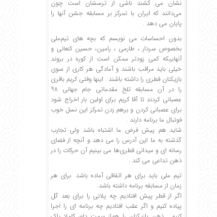
نشان می کشند ناشی از ترسشان است چون
می‌دانند که ایران با تمرکز بر مسابقه جشن آنها را
پایان می دهد .
بدون احساسات می نویسم که بچه های تیم‌ملی
بخصوص سردار ، طارمی ، رامین، حسین کنعانی و
آنهاییکه کمی زودتر ممکن است از کوره در بروند
خیلی باید مراقب باشند و آمادگی هر کاری از سوی
بازیکنان قطری را داشته باشند . اینها وقتی کریم باقری
را در آن مسابقه تلخ مقدماتی جام جهانی ۹۸
عصبانی کردند تا آقا کریم برای اولین بار اخراج شود
برای عصبانی کردن و برهم زدن تمرکز این نسل خوب
فوتبال ما برنامه دارند .
شاید هم پیش فرض ما اشتباه باشد ولی تجارب
گذشته به ما این آدرس را می دهد و آنچه از فضای
رسانه ای و میدانی قطری‌ها می بینیم‌ آن حرکات را در
ذهن تداعی می کند .
تیم ملی باید برای هر اتفاقی آماده باشد. برای هر
زمان از مسابقه برنامه داشته باشد.
اگر از قطر پیش افتادیم چه پلانی را برای بعد گل
پیاده کنیم و اگر عقب افتادیم چه برنامه ای را اجرا
کنیم . ذهن بازیکنان را هم‌از سمت داور کاملا پاک