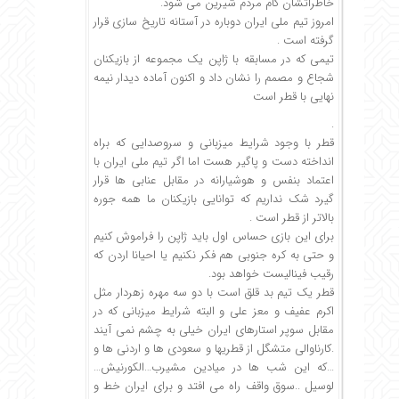
خاطراتشان کام مردم شیرین می شود.
امروز تیم ملی ایران دوباره در آستانه تاریخ سازی قرار
گرفته است .
تیمی که در مسابقه با ژاپن یک مجموعه از بازیکنان
شجاع و مصمم را نشان داد و اکنون آماده دیدار نیمه
نهایی با قطر است
.
قطر با وجود شرایط میزبانی و سروصدایی که براه
انداخته دست و پاگیر هست اما اگر تیم ملی ایران با
اعتماد بنفس و هوشیارانه در مقابل عنابی ها قرار
گیرد شک نداریم که توانایی بازیکنان ما همه جوره
بالاتر از قطر است .
برای این بازی حساس اول باید ژاپن را فراموش کنیم
و حتی به کره جنوبی هم فکر نکنیم یا احیانا اردن که
رقیب فینالیست خواهد بود.
قطر یک تیم بد قلق است با دو سه مهره زهردار مثل
اکرم عفیف و معز علی و البته شرایط میزبانی که در
مقابل سوپر استارهای ایران خیلی به چشم نمی آیند
.کارناوالی متشگل از قطریها و سعودی ها و اردنی ها و
…که این شب ها در میادین مشیرب…الکورنیش…
لوسیل ..سوق واقف راه می افتد و برای ایران خط و