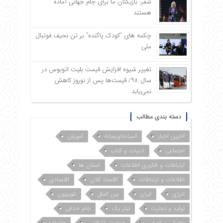
شفر: بازیکنان ما برای جام جهانی آماده
هستند
چکمه های “کودک پاگنده” بر تن نحیف فوتبال
ملی
تغییر شیوه افزایش قیمت بلیت اتوبوس در
سال ۹۸/ قیمت‌ها پس از نوروز کاهش
نمی‌یابد
دسته بندی مطالب
آخرین اخبار
آسیا،خاورمیانه
آموزش
اجتماعی
ادبیات و کتاب
ارتباطات و فناوری اطلاعات
استان ها
اطلاعات و ارتباطات
اقتصاد کلان
اقتصادی
انرژی
ایران
بین الملل
تلویزیون
تولید و تجارت
تیتر یک
جام حذفی
حقوقی و قضایی
حوادث، انتظامی
خانواده