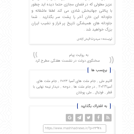
عزیز معلولی که در فضای مجازی حتما دیده اید چطور
با پنالتی جهانبخش شادی می کند لطفا عاشقانه و
جاودانه این خان آخر را پشت سر بگذارید . شما
جاودانه های همیشگی تاریخ پر فراز و نشیب ایران
بزرگ خواهید شد .‌
نویسنده : سیدرضا فیض آبادی
به روایت پیام
سخنگوی دولت در نشست هفتگی مطرح کرد
برچسب ها
#تیم ملی
,
جام ملت های آسیا ۲۰۲۳
,
جام ملت های
آسیا2023
,
در جام ملت ها
,
دوحه
,
دیدار نیمه نهایی با
قطر
,
فوتبال
,
ملی پوشان
به اشتراک بگذارید
https://www.mashhadnews.ir/?p=23948