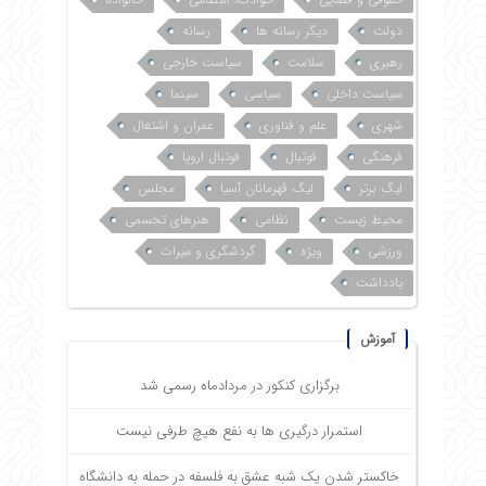
دولت
دیگر رسانه ها
رسانه
رهبری
سلامت
سیاست خارجی
سیاست داخلی
سیاسی
سینما
شهری
علم و فناوری
عمران و اشتغال
فرهنگی
فوتبال
فوتبال اروپا
لیگ برتر
لیگ قهرمانان آسیا
مجلس
محیط زیست
نظامی
هنرهای تجسمی
ورزشی
ویژه
گردشگری و میراث
یادداشت
آموزش
برگزاری کنکور در مردادماه رسمی شد
استمرار درگیری ها به نفع هیچ طرفی نیست
خاکستر شدن یک شبه عشق به فلسفه در حمله به دانشگاه