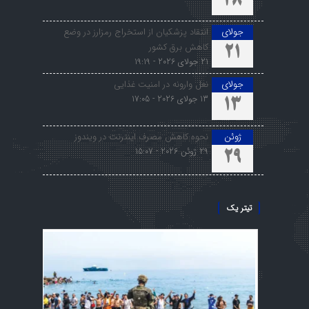
28
جولای
انتقاد پزشکیان از استخراج رمزارز در وضع
کاهش برق کشور
21
21 جولای 2026 - 19:19
جولای
نعل وارونه در امنیت غذایی
13 جولای 2026 - 17:05
13
ژوئن
نحوه کاهش مصرف اینترنت در ویندوز
29 ژوئن 2026 - 15:07
29
تیتر یک