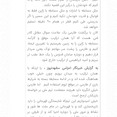
کنیم که خودشان را درگیر این قضیه نکنند .
مثل مسابقه با امارات و مثل مسابقه با ژاپن فقط به
فوتبال و قدرت خودمان تکیه کنیم و این مسیر را اگر
بدرستی طی کنیم قطر در همام ۹۰ دقیقه تسلیم
خواهد شد .
الان با برگشت طارمی یک علامت سوال مقابل کادر
فنی هست که آیا همان ترکیب موفق و کارآمد
مسابقه با ژاپن را به زمین بفرستیم یا تغییری ایجاد
کنیم و طارمی را پشت سر مهاجم نوک یعنی سردار
قرار دهیم و دوباره سامان قدوس را یک خط عقب تر
ببریم و امید ابراهیمی از ترکیب خارج شود .
به گزارش خبرنگار اعزامی مشهدنیوز ،
یا اینکه با
همان ترکیب به میدان برویم چون خیلی خوب
هماهنگ شده اند و در ادامه مسابقه بسته به شرایط
بازی از طارمی در موقع لزوم استفاده کنیم . اما طارمی
خیلی انگیزه دارد هرچند مصلحت تیم ملی بر خواسته
بازیکنان ارجح است .
خیلی امیدواریم این تیم‌که شایستگی قهرمانی را دارد
تاریخسازی کند و با قهرمانی در جام ملت ها شور و
نشاط و غرور ملی را دوباره احیا کند و از طرفی بر