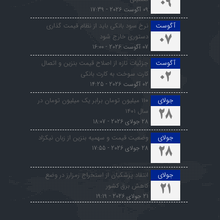
09
09 آگوست 2026 - 17:39
آگوست
نرخ سود بانکی باید از نظام قیمت گذاری
دستوری خارج شود
07
07 آگوست 2026 - 16:00
آگوست
جزئیات تازه از اصلاح قیمت بنزین و اتصال
کارت سوخت به کارت بانکی
02
02 آگوست 2026 - 14:25
جولای
۱۱۰ میلیون تومان برابر یک میلیون تومان در
سال ۱۴۰۱
28
28 جولای 2026 - 18:07
جولای
وضعیت قیمت و سهمیه بنزین از زبان نیکزاد
28 جولای 2026 - 17:55
28
جولای
انتقاد پزشکیان از استخراج رمزارز در وضع
کاهش برق کشور
21
21 جولای 2026 - 19:19