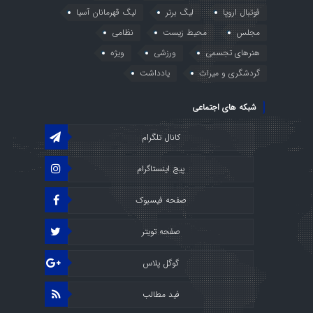
فوتبال اروپا
لیگ برتر
لیگ قهرمانان آسیا
مجلس
محیط زیست
نظامی
هنرهای تجسمی
ورزشی
ویژه
گردشگری و میراث
یادداشت
شبکه های اجتماعی
کانال تلگرام
پیج اینستاگرام
صفحه فیسبوک
صفحه تویتر
گوگل پلاس
فید مطالب