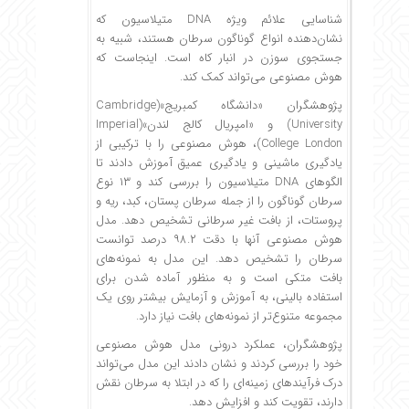
شناسایی علائم ویژه DNA متیلاسیون که
نشان‌دهنده انواع گوناگون سرطان هستند، شبیه به
جستجوی سوزن در انبار کاه است. اینجاست که
هوش مصنوعی می‌تواند کمک کند.
پژوهشگران «دانشگاه کمبریج»(Cambridge
University) و «امپریال کالج لندن»(Imperial
College London)، هوش مصنوعی را با ترکیبی از
یادگیری ماشینی و یادگیری عمیق آموزش دادند تا
الگوهای DNA متیلاسیون را بررسی کند و ۱۳ نوع
سرطان گوناگون را از جمله سرطان پستان، کبد، ریه و
پروستات، از بافت غیر سرطانی تشخیص دهد. مدل
هوش مصنوعی آنها با دقت ۹۸.۲ درصد توانست
سرطان را تشخیص دهد. این مدل به نمونه‌های
بافت متکی است و به منظور آماده شدن برای
استفاده بالینی، به آموزش و آزمایش بیشتر روی یک
مجموعه‌ متنوع‌تر از نمونه‌های بافت نیاز دارد.
پژوهشگران، عملکرد درونی مدل هوش مصنوعی
خود را بررسی کردند و نشان دادند این مدل می‌تواند
درک فرآیندهای زمینه‌ای را که در ابتلا به سرطان نقش
دارند، تقویت کند و افزایش ‌دهد.