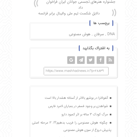
جشنواره هنرهای تجسمی جوانان ایران فراخوان
داد
دلایل شکست تیم ملی والیبال برابر فرانسه
برچسب ها
DNA
,
سرطان
,
هوش مصنوعی
به اشتراک بگذارید
https://www.mashhadnews.ir/?p=28839
آنفولانزا در بوشهر بالاتر از آستانه هشدار بالا است
شواهدی بر وجود فسفر در بمباران لامرد فارس
مرگ کودک ۳ ساله بر اثر کمبود دارو
چگونه هوش مصنوعی را فریب بدهیم؟!/ 3 مرحله اصلی
پذیرش دروغ از سوی هوش مصنوعی