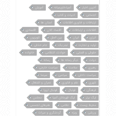
آخرین اخبار
آسیا،خاورمیانه
آموزش
اجتماعی
ادبیات و کتاب
ارتباطات و فناوری اطلاعات
استان ها
اطلاعات و ارتباطات
اقتصاد کلان
اقتصادی
انرژی
ایران
بین الملل
تلویزیون
تولید و تجارت
تیتر یک
جام حذفی
حقوقی و قضایی
حوادث، انتظامی
خانواده
دولت
دیگر رسانه ها
رسانه
رهبری
سلامت
سیاست خارجی
سیاست داخلی
سیاسی
سینما
شهری
علم و فناوری
عمران و اشتغال
فرهنگی
فوتبال
فوتبال اروپا
لیگ برتر
لیگ قهرمانان آسیا
مجلس
محیط زیست
نظامی
هنرهای تجسمی
ورزشی
ویژه
گردشگری و میراث