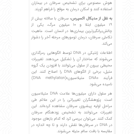
هوش مصنوعی برای تشخیص سرطان در بیماران
استفاده کنند و امکان درمان به موقع را فراهم آورند.
به نقل از مدیکال اکسپرس،
سرطان با سالانه بیش از
۱۹ میلیون ابتلا و ۱۰ میلیون مرگ، یکی از
چالش‌برانگیزترین بیماری‌ها در انسان است. ماهیت
تکاملی سرطان، درمان تومورهای مرحله آخر را دشوار
می‌کند.
اطلاعات ژنتیکی در DNA توسط الگوهایی رمزگذاری
می‌شوند که ساختار آن را تشکیل می‌دهند. تغییرات
محیطی بیرون از سلول می‌توانند با افزودن یک گروه
متیل، برخی از الگوهای DNA را اصلاح کنند. این
فرآیند «DNA متیلاسیون»(DNA methylation)
نامیده می‌شود.
هر سلول دارای میلیون‌ها علامت DNA متیلاسیون
است. پژوهشگران تغییراتی را در این علائم طی
مراحل اولیه پیشروی سرطان مشاهده کرده‌اند. این
تغییرات می‌توانند به تشخیص زودهنگام سرطان
کمک کنند. می‌توان بررسی کرد که کدام بازهای موجود
در DNA در سرطان‌ها نقش دارند و تا چه اندازه در
مقایسه با بافت سالم متیله می‌شوند.