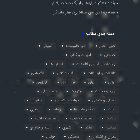
رکورد ۵۰ کیلو باردهی از یک درخت بادام
همه چیز درباره‌ی میناکاری/ هنر ماندگار
دسته بندی مطالب
آخرین اخبار
آسیا،خاورمیانه
آموزش
اجتماعی
ادبیات و کتاب
ارتباطات و فناوری اطلاعات
استان ها
اطلاعات و ارتباطات
اقتصاد کلان
اقتصادی
انرژی
ایران
بین الملل
تلویزیون
تولید و تجارت
تیتر یک
جام حذفی
حقوقی و قضایی
حوادث، انتظامی
خانواده
دولت
دیگر رسانه ها
رسانه
رهبری
سلامت
سیاست خارجی
سیاست داخلی
سیاسی
سینما
شهری
علم و فناوری
عمران و اشتغال
فرهنگی
فوتبال