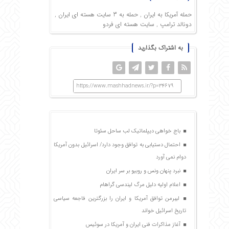
حمله آمریکا به ایران
,
حمله به 3 سایت هسته ای ایران
,
دونالد ترامپ
,
سایت هسته ای فردو
به اشتراک بگذارید
https://www.mashhadnews.ir/?p=34679
باج خواهی دیپلماتیک لب ساحل سئوتا
احتمال دستیابی به توافق وجود دارد/ اسرائیل بدون آمریکا
دوام نمی آورد
نبرد پنهان ونس و روبیو بر سر ایران
اعلام اولیه دلیل مرگ لیندسی گراهام
لیبرمن توافق آمریکا و ایران را بزرگترین فاجعه سیاسی
تاریخ اسرائیل خواند
آغاز مذاکرات فنی ایران و آمریکا در سوئیس