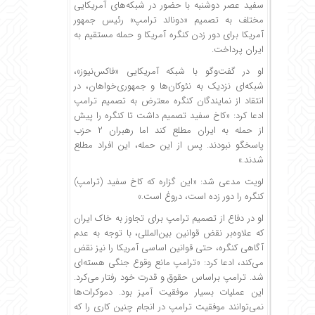
سفید عصر دوشنبه با حضور در شبکه‌های آمریکایی
مختلف به تصمیم «دونالد ترامپ» رئیس جمهور
آمریکا برای دور زدن کنگره آمریکا و حمله مستقیم به
ایران پرداخت.
او در گفت‌وگو با شبکه آمریکایی «فاکس‌نیوز»،
شبکه‌ای نزدیک به نئوکان‌ها و جمهوری‌خواهان، در
انتقاد از نمایندگان کنگره معترض به تصمیم ترامپ
ادعا کرد: «کاخ سفید تصمیم داشت تا کنگره را پیش
از حمله به ایران مطلع کند اما رهبران ۲ حزب
پاسخگو نبودند. پس از این حمله، این افراد مطلع
شدند.»
لویت مدعی شد: «این گزاره که کاخ سفید (ترامپ)
کنگره را دور زده است، دروغ است.»
او در دفاع از تصمیم ترامپ برای تجاوز به خاک ایران
که علاوه‌بر نقض قوانین بین‌المللی، با توجه به عدم
آگاهی کنگره، حتی قوانین اساسی آمریکا را نیز نقض
می‌کند، ادعا کرد: «ترامپ مانع وقوع جنگی هسته‌ای
شد. ترامپ براساس حقوق و قدرت خود رفتار می‌کرد.
این عملیات بسیار موفقیت آمیز بود. دموکرات‌ها
نمی‌توانند موفقیت ترامپ در انجام چنین کاری را که