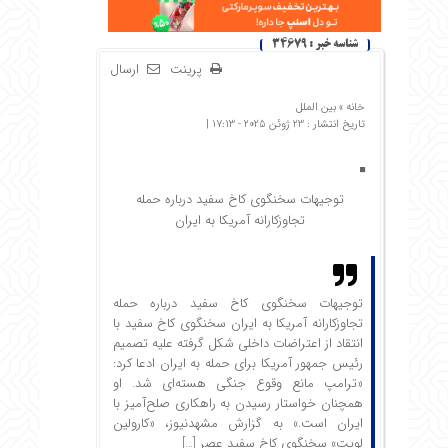
شناسه خبر : 34679
پرینت
ارسال
خانه »
بین الملل
تاریخ انتشار : 23 ژوئن 2025 - 17:13 |
توجیهات سخنگوی کاخ سفید درباره حمله
تجاوزکارانه آمریکا به ایران
توجیهات سخنگوی کاخ سفید درباره حمله
تجاوزکارانه آمریکا به ایران سخنگوی کاخ سفید با
انتقاد از اعتراضات داخلی شکل گرفته علیه تصمیم
رئیس جمهور آمریکا برای حمله به ایران ادعا کرد:
«ترامپ مانع وقوع جنگی هسته‌ای شد. او
همچنان خواستار رسیدن به راهکاری صلح‌آمیز با
ایران است.» به گزارش مشهدنیوز، «کارولین
لویت» سخنگوی کاخ سفید عصر […]