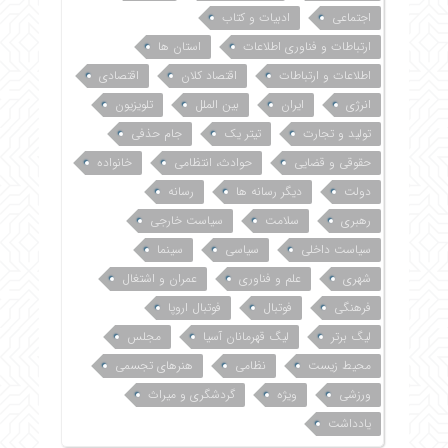
اجتماعی
ادبیات و کتاب
ارتباطات و فناوری اطلاعات
استان ها
اطلاعات و ارتباطات
اقتصاد کلان
اقتصادی
انرژی
ایران
بین الملل
تلویزیون
تولید و تجارت
تیتر یک
جام حذفی
حقوقی و قضایی
حوادث، انتظامی
خانواده
دولت
دیگر رسانه ها
رسانه
رهبری
سلامت
سیاست خارجی
سیاست داخلی
سیاسی
سینما
شهری
علم و فناوری
عمران و اشتغال
فرهنگی
فوتبال
فوتبال اروپا
لیگ برتر
لیگ قهرمانان آسیا
مجلس
محیط زیست
نظامی
هنرهای تجسمی
ورزشی
ویژه
گردشگری و میراث
یادداشت