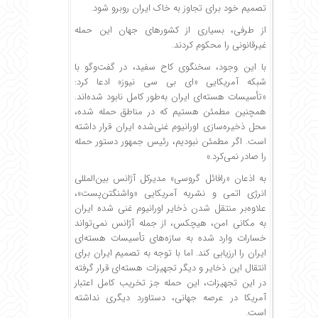
تصمیم خود برای تجاوز به خاک ایران روبرو شود.
از طرفی، بسیاری از کشورهای جهان این حمله
غیرقانونی را محکوم کردند.
با این وجود، سخنگوی کاح سفید، در گفت‌وگو با
شبکه آمریکایی «ای بی سی نیوز» ادعا کرد:
«تأسیسات هسته‌ای ایران به‌طور کامل نابود شده‌اند.
همچنین مطمئن هستیم که در مناطق حمله شده،
محل ذخیره‌سازی اورانیوم غنی‌شده ایران قرار داشته
است. اگر مطمئن نبودیم، رئیس جمهور دستور حمله
را صادر نمی‌کرد.»
به اذعان «رافائل گروسی» مدیرکل آژانس بین‌المللی
انرژی اتمی و نشریه آمریکایی «واشنگتن‌پست»،
علاوه‌بر منتقل شدن ذخایر اورانیوم غنی شده ایران
به مکانی امن، هیچکس، از جمله آژانس نمی‌تواند
خسارات وارد شده به سازه‌های تأسیسات هسته‌ای
ایران را ارزیابی کند. اما با توجه به تصمیم ایران برای
انتقال این ذخایر و دیگر تجهیزات هسته‌ای قرار گرفته
در این تجهیزات، این حمله جز تخریب کامل اعتبار
آمریکا در عرصه جهانی، دستاورد دیگری نداشته
است.