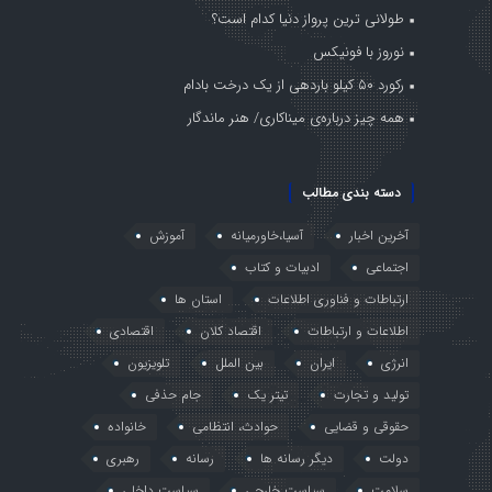
طولانی ترین پرواز دنیا کدام است؟
نوروز با فونیکس
رکورد ۵۰ کیلو باردهی از یک درخت بادام
همه چیز درباره‌ی میناکاری/ هنر ماندگار
دسته بندی مطالب
آخرین اخبار
آسیا،خاورمیانه
آموزش
اجتماعی
ادبیات و کتاب
ارتباطات و فناوری اطلاعات
استان ها
اطلاعات و ارتباطات
اقتصاد کلان
اقتصادی
انرژی
ایران
بین الملل
تلویزیون
تولید و تجارت
تیتر یک
جام حذفی
حقوقی و قضایی
حوادث، انتظامی
خانواده
دولت
دیگر رسانه ها
رسانه
رهبری
سلامت
سیاست خارجی
سیاست داخلی