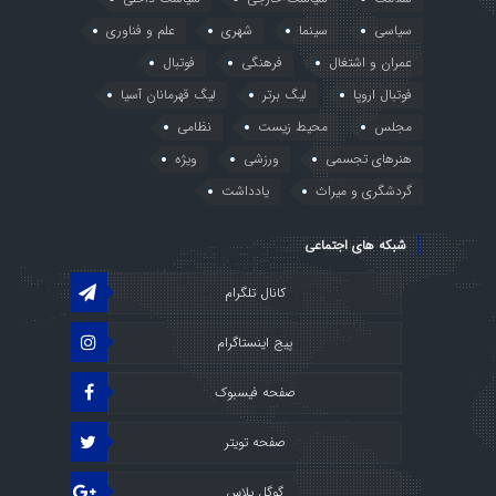
سیاسی
سینما
شهری
علم و فناوری
عمران و اشتغال
فرهنگی
فوتبال
فوتبال اروپا
لیگ برتر
لیگ قهرمانان آسیا
مجلس
محیط زیست
نظامی
هنرهای تجسمی
ورزشی
ویژه
گردشگری و میراث
یادداشت
شبکه های اجتماعی
کانال تلگرام
پیج اینستاگرام
صفحه فیسبوک
صفحه تویتر
گوگل پلاس