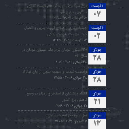
آگوست
نرخ سود بانکی باید از نظام قیمت گذاری
دستوری خارج شود
07
07 آگوست 2026 - 16:00
آگوست
جزئیات تازه از اصلاح قیمت بنزین و اتصال
کارت سوخت به کارت بانکی
02
02 آگوست 2026 - 14:25
جولای
۱۱۰ میلیون تومان برابر یک میلیون تومان در
سال ۱۴۰۱
28
28 جولای 2026 - 18:07
جولای
وضعیت قیمت و سهمیه بنزین از زبان نیکزاد
28 جولای 2026 - 17:55
28
جولای
انتقاد پزشکیان از استخراج رمزارز در وضع
کاهش برق کشور
21
21 جولای 2026 - 19:19
جولای
نعل وارونه در امنیت غذایی
13 جولای 2026 - 17:05
13