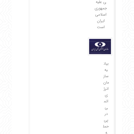
ی علیه
جمهوری
اسلامی
ایران
است
بیان
یه
ساز
مان
انرژ
ی
اتم
ی
در
پی
حمل
ه