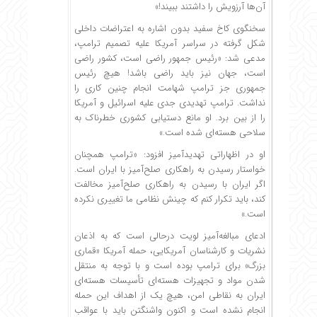
آن‌ها آرزویش را داشتند ببیند!»
سخنگوی کاخ سفید بدون اشاره به اعتراضات داخلی
شکل گرفته در سراسر آمریکا علیه تصمیم ترامپ،
مدعی شد: «رئیس جمهور راضی است، کشور راضی
است، جهان نیز باید راضی باشد! هیچ رئیس
جمهوری جز ترامپ شهامت انجام چنین کاری را
نداشت. ترامپ تهدیدی جدی علیه اسرائیل و آمریکا
را از بین برد. او مانع دستیابی کشوری خطرناک به
سلاحی هسته‌ای شده است.»
او در اظهاراتی تهدیدآمیز افزود: «ترامپ همچنان
خواستار رسیدن به راهکاری صلح‌آمیز با ایران است.
اگر ایران با رسیدن به راهکاری صلح‌آمیز مخالفت
کند، باید تکرار کنم که چینش نظامی ما تغییری نکرده
است.»
ادعای مبالغه‌آمیز لویت درحالی است که به اذعان
نشریات و کارشناسان آمریکایی، حمله آمریکا «قماری
بزرگ» برای ترامپ بوده است و با توجه به منتقل
شدن مواد و تجهیزات هسته‌ای تأسیسات هسته‌ای
ایران به نقاطی امن، هیچ یک از اهداف این حمله
انجام نشده است و اکنون واشنگتن باید با عواقب