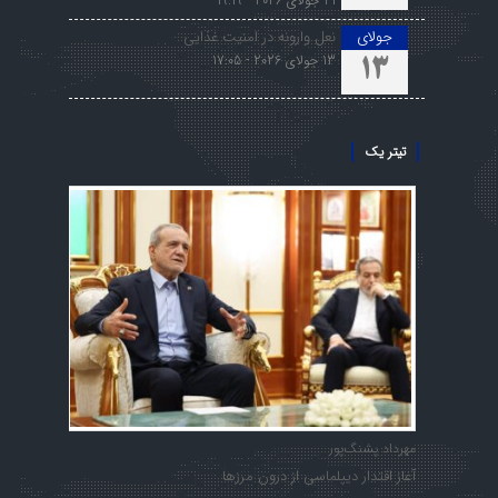
21 جولای 2026 - 19:19
جولای
نعل وارونه در امنیت غذایی
13 جولای 2026 - 17:05
13
تیتر یک
مهرداد پشنگ‌پور
آغاز اقتدار دیپلماسی از درون مرزها