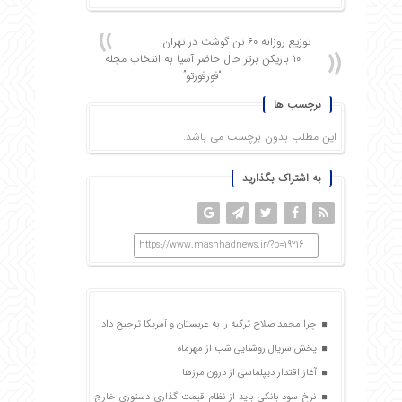
توزیع روزانه ۶۰ تن گوشت در تهران
۱۰ بازیکن برتر حال حاضر آسیا به انتخاب مجله
“فورفورتو”
برچسب ها
این مطلب بدون برچسب می باشد.
به اشتراک بگذارید
https://www.mashhadnews.ir/?p=19216
چرا محمد صلاح ترکیه را به عربستان و آمریکا ترجیح داد
پخش سریال روشنایی شب از مهرماه
آغاز اقتدار دیپلماسی از درون مرزها
نرخ سود بانکی باید از نظام قیمت گذاری دستوری خارج