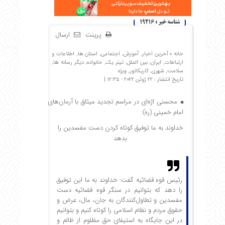
شناسه خبر : 19216
پرینت
ارسال
خانه »
آخرین اخبار
,
آموزش
,
اجتماعی
,
استان ها
,
اطلاعات و
ارتباطات
,
ایران
,
بین الملل
,
تیتر یک
,
خانواده
,
دیگر رسانه ها
,
سلامت
,
شهری
,
کاریکاتور
,
ویژه
تاریخ انتشار : 22 ژوئن 2022 - 12:35 |
محسنی اژه‌ای در مراسم تجدید میثاق با آرمان‌های
امام خمینی (ره):
خداوند به ما توفیق کوتاه کردن دست مفسدین را
بدهد
رئیس قوه قضائیه گفت: خداوند به ما این توفیق
را دهد که بتوانیم در سنگر قوه‌ قضائیه دست
مفسدین و تطاول‌کنندگان به جان، مال، عرض و
حقوق مردم و نظام اسلامی را کوتاه کنیم و بتوانیم
در این جایگاه به استیفای حق مظلوم از ظالم و