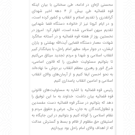
محسنی اژه‌ای در ادامه، طی سخنانی با بیان اینکه
قوه قضائیه طی بیش از ۴ دهه اخیر شهدای
گرانقدری را تقدیم اسلام و انقلاب و کشور کرده است،
و در ایام کرونا نیز از خانواده دستگاه قضا شهدایی
تقدیم میهن اسلامی شده است، اظهار کرد: امروز در
نخستین روز از هفته قوه قضائیه و در آستانه سالگرد
شهادت معمار دستگاه قضایی آیت‌الله بهشتی و یاران
ایشان، در جوار مرقد مطهر امام راحل، با بنیانگذار کبیر
انقلاب اسلامی و شهدا و مردم تجدید میثاق می‌کنیم
تا بتوانیم مسئولیت خطیری را که قانون اساسی،
شرع انور و رهبری معظم انقلاب بر دوش ما نهاده‌اند
به نحو احسن ایفا کنیم و از آرمان‌های والای انقلاب
اسلامی و امامین انقلاب پاسداری کنیم.
رئیس قوه قضائیه با اشاره به مسئولیت‌های قانونی
قوه قضائیه بیان داشت: خداوند به ما این توفیق را
دهد که بتوانیم در سنگر قوه‌ قضائیه دست مفسدین
و تطاول‌کنندگان به جان، مال، عرض و حقوق مردم و
نظام اسلامی را کوتاه کنیم و بتوانیم در این جایگاه به
استیفای حق مظلوم از ظالم و بسط و گسترش عدالت
که از اهداف والای امام راحل بود بپردازیم.