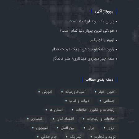
ریپورتاژ آگهی
پارس یک برند ارزشمند است
طولانی ترین پرواز دنیا کدام است؟
نوروز با فونیکس
رکورد ۵۰ کیلو باردهی از یک درخت بادام
همه چیز درباره‌ی میناکاری/ هنر ماندگار
دسته بندی مطالب
آخرین اخبار
آسیا،خاورمیانه
آموزش
اجتماعی
ادبیات و کتاب
ارتباطات و فناوری اطلاعات
استان ها
اطلاعات و ارتباطات
اقتصاد کلان
اقتصادی
انرژی
ایران
بین الملل
تلویزیون
تولید و تجارت
تیتر یک
جام حذفی