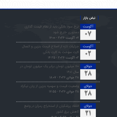
نبض بازار
آگوست
نرخ سود بانکی باید از نظام قیمت گذاری
دستوری خارج شود
07
07 آگوست 2026 - 16:00
آگوست
جزئیات تازه از اصلاح قیمت بنزین و اتصال
کارت سوخت به کارت بانکی
02
02 آگوست 2026 - 14:25
جولای
۱۱۰ میلیون تومان برابر یک میلیون تومان در
سال ۱۴۰۱
28
28 جولای 2026 - 18:07
جولای
وضعیت قیمت و سهمیه بنزین از زبان نیکزاد
28 جولای 2026 - 17:55
28
جولای
انتقاد پزشکیان از استخراج رمزارز در وضع
کاهش برق کشور
21