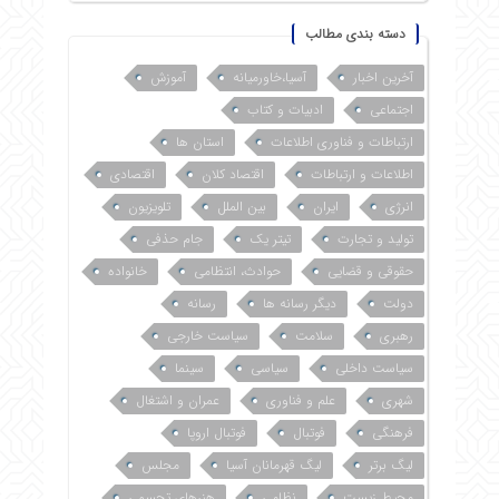
دسته بندی مطالب
آخرین اخبار
آسیا،خاورمیانه
آموزش
اجتماعی
ادبیات و کتاب
ارتباطات و فناوری اطلاعات
استان ها
اطلاعات و ارتباطات
اقتصاد کلان
اقتصادی
انرژی
ایران
بین الملل
تلویزیون
تولید و تجارت
تیتر یک
جام حذفی
حقوقی و قضایی
حوادث، انتظامی
خانواده
دولت
دیگر رسانه ها
رسانه
رهبری
سلامت
سیاست خارجی
سیاست داخلی
سیاسی
سینما
شهری
علم و فناوری
عمران و اشتغال
فرهنگی
فوتبال
فوتبال اروپا
لیگ برتر
لیگ قهرمانان آسیا
مجلس
محیط زیست
نظامی
هنرهای تجسمی