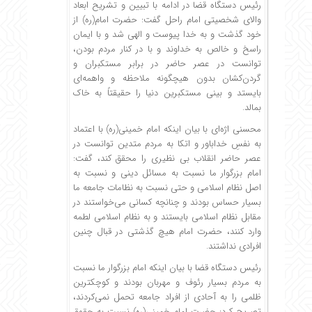
رئیس دستگاه قضا در ادامه با تبیین و تشریح ابعاد
والای شخصیتی امام راحل گفت: حضرت امام(ره) از
خود گذشت و به خدا پیوست و الهی شد و با ایمان
راسخ و خالص به خداوند و با در کنار مردم بودن،
توانست در عصر حاضر در برابر مستکبران و
گردن‌کشان بدون هیچگونه ملاحظه و واهمه‌ای
بایستد و بینی مستکبرین دنیا را حقیقتاً به خاک
بمالد.
محسنی اژه‌ای با بیان اینکه امام خمینی(ره) با اعتماد
به نفسِ خداباور و اتکا به مردم متدین توانست در
عصر حاضر انقلاب بی نظیری را محقق کند، گفت:
امام بزرگوار ما نسبت به مسائل دینی و نسبت به
اصل نظام اسلامی و حتی نسبت به نظامات جامعه ما
بسیار حساس بودند و چنانچه کسانی می‌خواستند در
مقابل نظام اسلامی بایستند و به نظام اسلامی لطمه
وارد کنند، حضرت امام هیچ گذشتی در قبال چنین
افرادی نداشتند.
رئیس دستگاه قضا با بیان اینکه امام بزرگوار ما نسبت
به مردم بسیار رئوف و مهربان بودند و کوچکترین
ظلمی را به آحادی از افراد جامعه تحمل نمی‌کردند،
تصریح کرد: حضرت امام خمینی(ره) نسبت به حقوق