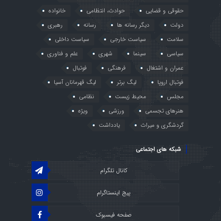
حقوقی و قضایی
حوادث، انتظامی
خانواده
دولت
دیگر رسانه ها
رسانه
رهبری
سلامت
سیاست خارجی
سیاست داخلی
سیاسی
سینما
شهری
علم و فناوری
عمران و اشتغال
فرهنگی
فوتبال
فوتبال اروپا
لیگ برتر
لیگ قهرمانان آسیا
مجلس
محیط زیست
نظامی
هنرهای تجسمی
ورزشی
ویژه
گردشگری و میراث
یادداشت
شبکه های اجتماعی
کانال تلگرام
پیج اینستاگرام
صفحه فیسبوک