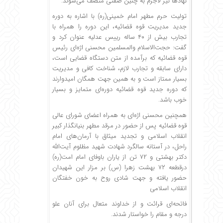
نهادها نیز لاجرم به چنین صفتی متصف می‌شوند.
تولیت حرم مطهر امام خمینی(ره) با اشاره به دوره
جدید مدیریت قوه قضائیه، این دوره را همراه با
تجارب بیش از ۴۰ ساله رییس عدلیه عنوان کرد و
گفت: حجت‌الاسلام والمسلمین محسنی اژه‌ای رئیس
قوه قضائیه که برآمده از متن دستگاه قضایی است،
دارای سابقه و تجارب لازم، شناخت کافی و مدیریت
بسیار ممتاز است و به همین جهت همگان امیدوارند
که دوره جدید قوه قضائیه دوره‌ای متمایز و بسیار
خوب باشد.
همچنین محسنی اژه‌ای به همراه اعضای شورای عالی
قوه قضائیه پس از حضور در مرقد مطهر بنیانگذار کبیر
انقلاب اسلامی و تجدید میثاق با آرمان‌های امام
راحل، در آستانه سالگرد شهادت شهید مظلوم آیت‌الله
دکتر بهشتی و ۷۲ تن از یاران باوفای امام امت(ره)
درقطعه ۷۲ بهشت زهرا (س) بر مزار این شهیدان
حضور یافته و جهت شادی روح به خون خفتگان
انقلاب اسلامی
فاتحه‌ای قرائت و از خداوند متعال برای آنان علو
درجه و مقام را خواستار شدند.