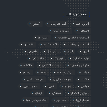
دسته بندی مطالب
آخرین اخبار
آسیا،خاورمیانه
آموزش
اجتماعی
ادبیات و کتاب
ارتباطات و فناوری اطلاعات
استان ها
اطلاعات و ارتباطات
اقتصاد کلان
اقتصادی
انرژی
ایران
بین الملل
تلویزیون
تولید و تجارت
تیتر یک
جام حذفی
حقوقی و قضایی
حوادث، انتظامی
خانواده
دولت
دیگر رسانه ها
رسانه
رهبری
سلامت
سیاست خارجی
سیاست داخلی
سیاسی
سینما
شهری
علم و فناوری
عمران و اشتغال
فرهنگی
فوتبال
فوتبال اروپا
لیگ برتر
لیگ قهرمانان آسیا
مجلس
محیط زیست
نظامی