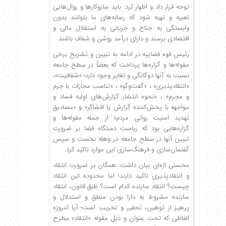
توجه قرار داد و اظهار کرد: باید سازوکارها و روال‌هایی
تعبیه و تهیه شود که رسانه‌های ما بتوانند بدون
وابستگی به جناح و جریانی به استقلال مالی و
اقتصادی برسند و دارای درآمد روشن و شفاف باشند.
رئیس قوه قضاییه در ادامه به تبیین و تشریح برخی
مقوله‌ها و گزاره‌ها پرداخت که بعضاً در سطح جامعه
نسبت به آنها دوگانگی و تغایر وجود دارد؛ «شفافیت»،
«انتقادپذیری» ، «گفت‌وگو» ، «تناسب مجازات با جرم
و مجرم» ، «نحوه انتشار گزارش‌های اولیه فساد و
مواجهه با پخش‌کننده گزارش یا افشاگر» و «مصادیق
تهدید امنیت روانی مردم» از جمله مقوله‌ها و
گزاره‌هایی بود که ریاست دستگاه قضا بر ضرورت
تبیین آنها در سطح جامعه در وهله نخست و سپس
گفتمان‌سازی و فرهنگ‌سازی این موارد تاکید کرد.
محسنی اژه‌ای بیان داشت: همگان بر ضرورت انتقاد
و انتقادپذیری تاکید دارند؛ اما محدوده این انتقاد
چیست؟ انتقاد سازنده کدام است؟ طبق قانون، انتقاد
سازنده مشروط به دارا بودن منطق و استدلال و
پرهیز از توهین، تحقیر و تخریب است؛ آیا امروزه
الفاظی که تحت عنوان و ذیل مقوله «انتقاد» مطرح