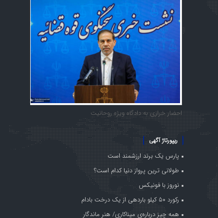
احضار خرازی به دادگاه ویژه روحانیت
ریپورتاژ آگهی
پارس یک برند ارزشمند است
طولانی ترین پرواز دنیا کدام است؟
نوروز با فونیکس
رکورد ۵۰ کیلو باردهی از یک درخت بادام
همه چیز درباره‌ی میناکاری/ هنر ماندگار