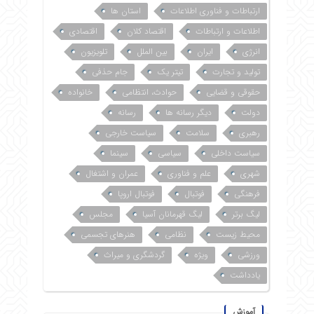
ارتباطات و فناوری اطلاعات
استان ها
اطلاعات و ارتباطات
اقتصاد کلان
اقتصادی
انرژی
ایران
بین الملل
تلویزیون
تولید و تجارت
تیتر یک
جام حذفی
حقوقی و قضایی
حوادث، انتظامی
خانواده
دولت
دیگر رسانه ها
رسانه
رهبری
سلامت
سیاست خارجی
سیاست داخلی
سیاسی
سینما
شهری
علم و فناوری
عمران و اشتغال
فرهنگی
فوتبال
فوتبال اروپا
لیگ برتر
لیگ قهرمانان آسیا
مجلس
محیط زیست
نظامی
هنرهای تجسمی
ورزشی
ویژه
گردشگری و میراث
یادداشت
آموزش