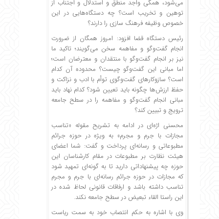
می‌شود، همگی واجد منطق و استدلال و اجتناب از
توهین و تخریب است؟ چه دستگاه‌هایی در این
خصوص وظیفه فرهنگ سازی را دارند؟
رئیس دستگاه قضا افزود: امروز همگان از ضرورت
انجام گفت‌وگو و مفاهمه سخن می‌گویند؛ تاکید ما
نیز بر انجام گفت‌وگو با منتقدان و معترضان است؛
اما مبانی این گفت‌وگو چیست؟ محدوده آن کدام
است؟ سازوکارهای گفت‌وگوی توأم با ادب و نزاکت و
حفظ ارزش‌ها چگونه باید تعیین شود؟ کدام نهاد باید
مبانی انجام گفت‌وگو و مفاهمه را در سطح جامعه
ترویج و تبیین کند؟
محسنی اژه‌ای در ادامه به تشریح مقوله «تناسب
مجازات با جرم و مجرم» به ویژه در حوزه جرائم
مطبوعاتی و رسانه‌ای پرداخت و گفت: شما اعضای
هیئت نظارت بر مطبوعات در مقام کارشناسان این
حوزه چه پیشنهاداتی دارید تا به گونه‌ای تمهید شود
که مجازات در حوزه جرائم رسانه‌ای با جرم و مجرم
تناسب داشته باشد و ارفاقات قانونی لحاظ شده در
این راستا القاء تبعیض در سطح جامعه نکند.
وی با اشاره به حکم انتصاب خود به سمت ریاست