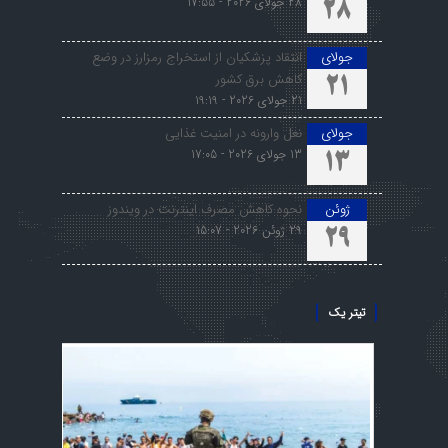
28 جولای 2026 - 17:55
28
جولای
انتقاد پزشکیان از استخراج رمزارز در وضع
کاهش برق کشور
21
21 جولای 2026 - 19:19
جولای
نعل وارونه در امنیت غذایی
13 جولای 2026 - 17:05
13
ژوئن
نحوه کاهش مصرف اینترنت در ویندوز
29 ژوئن 2026 - 15:07
29
تیتر یک