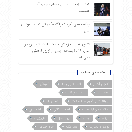
شفر: بازیکنان ما برای جام جهانی آماده
هستند
چکمه های “کودک پاگنده” بر تن نحیف فوتبال
ملی
تغییر شیوه افزایش قیمت بلیت اتوبوس در
سال ۹۸/ قیمت‌ها پس از نوروز کاهش
نمی‌یابد
دسته بندی مطالب
آخرین اخبار
آسیا،خاورمیانه
آموزش
اجتماعی
ادبیات و کتاب
ارتباطات و فناوری اطلاعات
استان ها
اطلاعات و ارتباطات
اقتصاد کلان
اقتصادی
انرژی
ایران
بین الملل
تلویزیون
تولید و تجارت
تیتر یک
جام حذفی