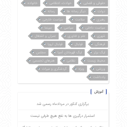
حقوقی و قضایی
حوادث، انتظامی
خانواده
دولت
دیگر رسانه ها
رسانه
رهبری
سلامت
سیاست خارجی
سیاست داخلی
سیاسی
سینما
شهری
علم و فناوری
عمران و اشتغال
فرهنگی
فوتبال
فوتبال اروپا
لیگ برتر
لیگ قهرمانان آسیا
مجلس
محیط زیست
نظامی
هنرهای تجسمی
ورزشی
ویژه
گردشگری و میراث
یادداشت
آموزش
برگزاری کنکور در مردادماه رسمی شد
استمرار درگیری ها به نفع هیچ طرفی نیست