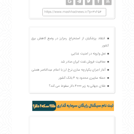
https://www.mashhadnews.ir/?p=30654
انتقاد پزشکیان از استخراج رمزارز در وضع کاهش برق
کشور
نعل وارونه در امنیت غذایی
معافیت فروش نفت ایران صادر شد
آغاز اجرای یکپارچه سازی نرخ ارز با اعلام عبدالناصر همتی
حمله سایبری محدود به 4 بانک کشور
طلای جهانی به زیر 4000 دلار سقوط می کند؟