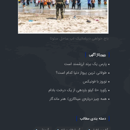
باج خواهی دیپلماتیک لب ساحل سئوتا
ریپورتاژ آگهی
پارس یک برند ارزشمند است
طولانی ترین پرواز دنیا کدام است؟
نوروز با فونیکس
رکورد ۵۰ کیلو باردهی از یک درخت بادام
همه چیز درباره‌ی میناکاری/ هنر ماندگار
دسته بندی مطالب
آخرین اخبار
آسیا،خاورمیانه
آموزش