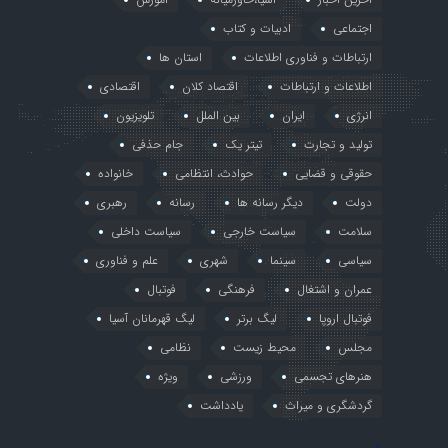
اجتماعی
ادبیات و کتاب
ارتباطات و فناوری اطلاعات
استان ها
اطلاعات و ارتباطات
اقتصاد کلان
اقتصادی
انرژی
ایران
بین الملل
تلویزیون
تولید و تجارت
تیتر یک
جام حذفی
حقوقی و قضایی
حوادث، انتظامی
خانواده
دولت
دیگر رسانه ها
رسانه
رهبری
سلامت
سیاست خارجی
سیاست داخلی
سیاسی
سینما
شهری
علم و فناوری
عمران و اشتغال
فرهنگی
فوتبال
فوتبال اروپا
لیگ برتر
لیگ قهرمانان آسیا
مجلس
محیط زیست
نظامی
هنرهای تجسمی
ورزشی
ویژه
گردشگری و میراث
یادداشت