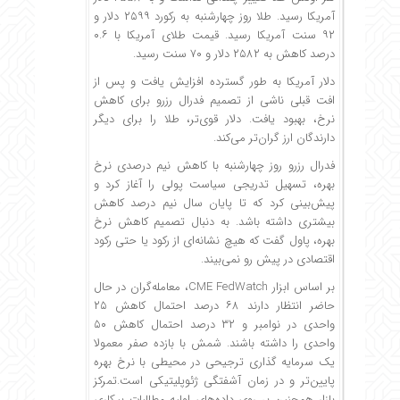
آمریکا رسید. طلا روز چهارشنبه به رکورد ۲۵۹۹ دلار و
۹۲ سنت آمریکا رسید. قیمت طلای آمریکا با ۰.۶
درصد کاهش به ۲۵۸۲ دلار و ۷۰ سنت رسید.
دلار آمریکا به طور گسترده افزایش یافت و پس از
افت قبلی ناشی از تصمیم فدرال رزرو برای کاهش
نرخ، بهبود یافت. دلار قوی‌تر، طلا را برای دیگر
دارندگان ارز گران‌تر می‌کند.
فدرال رزرو روز چهارشنبه با کاهش نیم درصدی نرخ
بهره، تسهیل تدریجی سیاست پولی را آغاز کرد و
پیش‌بینی کرد که تا پایان سال نیم درصد کاهش
بیشتری داشته باشد. به دنبال تصمیم کاهش نرخ
بهره، پاول گفت که هیچ نشانه‌ای از رکود یا حتی رکود
اقتصادی در پیش رو نمی‌بیند.
بر اساس ابزار CME FedWatch، معامله‌گران در حال
حاضر انتظار دارند ۶۸ درصد احتمال کاهش ۲۵
واحدی در نوامبر و ۳۲ درصد احتمال کاهش ۵۰
واحدی را داشته باشند. شمش با بازده صفر معمولا
یک سرمایه گذاری ترجیحی در محیطی با نرخ بهره
پایین‌تر و در زمان آشفتگی ژئوپلیتیکی است.تمرکز
بازار همچنین بر روی داده‌های اولیه مطالبات بیکاری