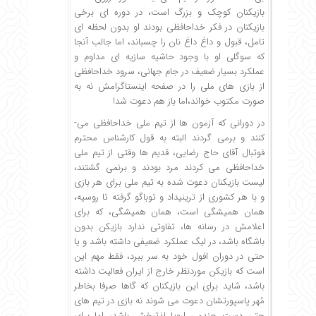
بازیکنان کوچک و بزرگ است، در دوره­ ای برخی
بازیکنان در فکر خداحافظی بودند او بدون لحظه ای
تامل، قبول و داغ­ داغ نان را چسباند، اما جالب آنجا
که سوگلی او با وجود حاشیه­­ سازی­ه ای مداوم و
عملکرد بسیار ضعیف در جام­ جهانی، سرود خداحافظی
از بازی­ های ملی را در صفحه اینستاگرامش نه به
صورت مکتوب خواند،اما باز هم دعوت شد!
در دورانی که آزمون­ ها از تیم ملی خداحافظی می­
کنند و برمی­ گردند البته به قول کارشناس محترم
فوتبال آقای حاج­ رضایی، قدیم­ ها وقتی از تیم ملی
خداحافظی می­ کردند مرد بودند و برنمی­ گشتند،
لیست بازیکنان دعوت شده به تیم ­ملی برای هر بازی
و با هر کشوری از ترینیداد­ و توباگو گرفته تا روسیه،
همان همیشگی­ است، همان همیشگی، که برای
اعلامش در رسانه­ ها، تفاوتی ندارد بازیکن بدون
باشگاه باشد، در لیگ عملکرد ضعیفی داشته باشد و یا
حتی در دوران افول خود به سر ببرد، فقط مهم این
است که بازیکن موردنظر خارج از ایران فعالیت داشته
باشد، شاید برای این بازیکنان که گاها صرفا بخاطر
مُهر پاسپورتشان دعوت می ­شوند نه بازی در تیم­ های
حتی دست چندمی اروپا لذت­بخش باشد، اما برای