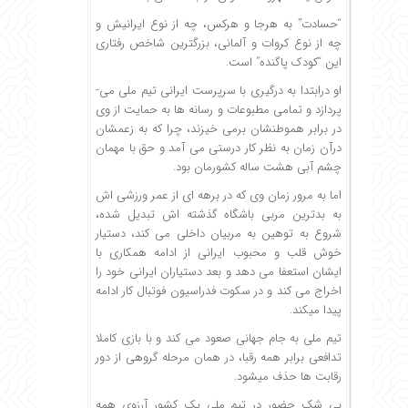
“حسادت” به هر­جا و هر­کس، چه از نوع ایرانیش و
چه از نوع کروات و آلمانی، بزرگترین شاخص رفتاری
این “کودک پاگنده” است.
او درابتدا به درگیری با سرپرست ایرانی تیم ملی می­
پردازد و تمامی مطبوعات و رسانه­ ها به حمایت از وی
در برابر هموطنشان بر­می­ خیزند، چرا که به زعم­شان
در­آن زمان به نظر کار درستی می­ آمد و حق با مهمان
چشم­ آبی هشت­ ساله کشورمان بود.
اما به مرور زمان وی که در برهه ای از عمر ورزشی­ اش
به بدترین مربی باشگاه گذشته­ اش تبدیل شده،
شروع به توهین به مربیان داخلی می کند، دستیار
خوش­ قلب و محبوب ایرانی از ادامه همکاری با
ایشان استعفا می­ دهد و بعد دستیاران ایرانی خود را
اخراج می­ کند و در سکوت فدراسیون فوتبال کار ادامه
پیدا می­کند.
تیم­ ملی به جام­ جهانی صعود می­ کند و با بازی کاملا
تدافعی برابر همه رقبا، در همان مرحله گروهی از دور
رقابت­ ها حذف می­شود.
بی شک حضور در تیم ملی یک کشور آرزوی همه