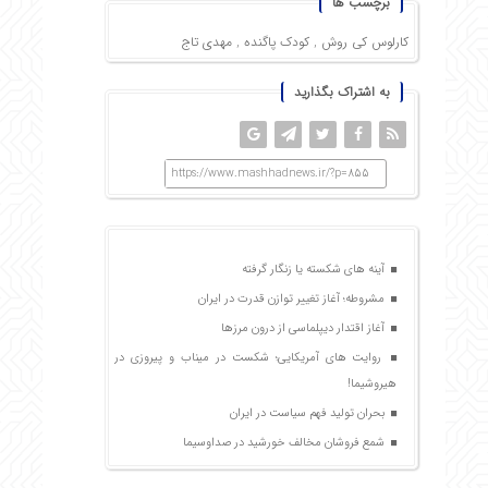
برچسب ها
کارلوس کی روش
,
کودک پاگنده
,
مهدی تاج
به اشتراک بگذارید
https://www.mashhadnews.ir/?p=855
آینه های شکسته یا زنگار گرفته
مشروطه؛ آغاز تغییر توازن قدرت در ایران
آغاز اقتدار دیپلماسی از درون مرزها
روایت های آمریکایی؛ شکست در میناب و پیروزی در
هیروشیما!
بحران تولید فهم سیاست در ایران
شمع فروشان مخالف خورشید در صداوسیما