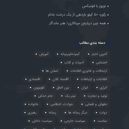
نوروز با فونیکس
رکورد ۵۰ کیلو باردهی از یک درخت بادام
همه چیز درباره‌ی میناکاری/ هنر ماندگار
دسته بندی مطالب
آخرین اخبار
آسیا،خاورمیانه
آموزش
اجتماعی
ادبیات و کتاب
ارتباطات و فناوری اطلاعات
استان ها
اطلاعات و ارتباطات
اقتصاد کلان
اقتصادی
انرژی
ایران
بین الملل
تلویزیون
تولید و تجارت
تیتر یک
جام حذفی
حقوقی و قضایی
حوادث، انتظامی
خانواده
دولت
دیگر رسانه ها
رسانه
رهبری
سلامت
سیاست خارجی
سیاست داخلی