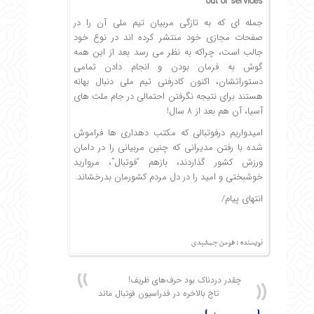
out of services
جمله ­ای که به تازگی مربیان تیم­ ملی آن را در
صفحات مجازی خود منتشر کرده ­اند در نوع خود
جالب است، چراکه به نظر می ­رسد بعد از این همه
گوش به فرمان بودن و انجام دادن تمامی
دستوراتشان، اکنون کادرفنی تیم­ ملی دنبال بهانه
هستند برای نتیجه نگرفتن احتمالی در جام ملت های
آسیا، آن هم بعد از 8 سال!
امیدواریم درفوتبالی که مکتب دهداری­ ها فراموش
شده با رفتن مدیرانی که چنین مربیانی را در دامان
ورزش کشور گذاردند، بازهم “فوتبال”، مروارید
خوشبختی و امید را در دل مردم کشورمان بدرخشاند.
انتهای پیام/
نویسنده : هومن جمشیدی
چقدر دردناک بود حرف‌های ظریف!
تاج بالاخره در فدراسیون فوتبال ماند