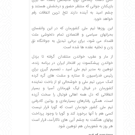
بازیکنان جوانی که منتظر حضور و درخشش هستند و
چشم امید به آینده دارند تلخ ترین اتفاقات رقم
خواهد خورد.
این روزها تیم­ ملی کشورمان که در این وانفسای
بحران­های سیاسی و اقتصادی تمام دلخوشی ملت
قلمداد می­ شود، برای برخی تبدیل به جولانگاه نق
زدن و تخلیه عقده ­ها شده است.
از مار و عقرب خواندن منتقدان گرفته تا بزدل
خواندن پیشکسوت پر افتخار ایران در برنامه زنده،
توهین به مدیر تیم­ ملی امید ، تصمیم­ گیری برای
رئیس فدراسیون ۵ ستاره و مشت­ های گره کرده
کمک مربی تیم­ ملی و خوشحالی او از باخت نماینده
کشورمان در فینال لیگ قهرمانان آسیا و بسیار
اتفاقاتی که دل همه اهالی فوتبال را سخت آزرده
است، همگی رفتارهای بسیارعادی و روتین کادرفنی
تیم­ ملی کشور خودمان است که گویا قرار نیست
کسی هم با آن­ها برخورد کند و گویا با وجود پرداخت
پول­های هنگفت به چشم آبی­ های ناکارآمد، قرار است
هر روز به شعورمان هم توهین شود.