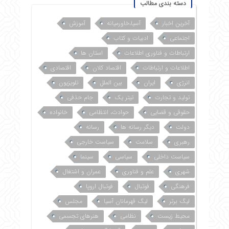
دسته بندی مطالب
آخرین اخبار
آسیا،خاورمیانه
آموزش
اجتماعی
ادبیات و کتاب
ارتباطات و فناوری اطلاعات
استان ها
اطلاعات و ارتباطات
اقتصاد کلان
اقتصادی
انرژی
ایران
بین الملل
تلویزیون
تولید و تجارت
تیتر یک
جام حذفی
حقوقی و قضایی
حوادث، انتظامی
خانواده
دولت
دیگر رسانه ها
رسانه
رهبری
سلامت
سیاست خارجی
سیاست داخلی
سیاسی
سینما
شهری
علم و فناوری
عمران و اشتغال
فرهنگی
فوتبال
فوتبال اروپا
لیگ برتر
لیگ قهرمانان آسیا
مجلس
محیط زیست
نظامی
هنرهای تجسمی