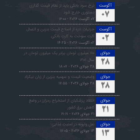
آگوست
نرخ سود بانکی باید از نظام قیمت گذاری
دستوری خارج شود
07
07 آگوست 2026 - 16:00
آگوست
جزئیات تازه از اصلاح قیمت بنزین و اتصال
کارت سوخت به کارت بانکی
02
02 آگوست 2026 - 14:25
جولای
۱۱۰ میلیون تومان برابر یک میلیون تومان در
سال ۱۴۰۱
28
28 جولای 2026 - 18:07
جولای
وضعیت قیمت و سهمیه بنزین از زبان نیکزاد
28 جولای 2026 - 17:55
28
جولای
انتقاد پزشکیان از استخراج رمزارز در وضع
کاهش برق کشور
21
21 جولای 2026 - 19:19
جولای
نعل وارونه در امنیت غذایی
13 جولای 2026 - 17:05
13