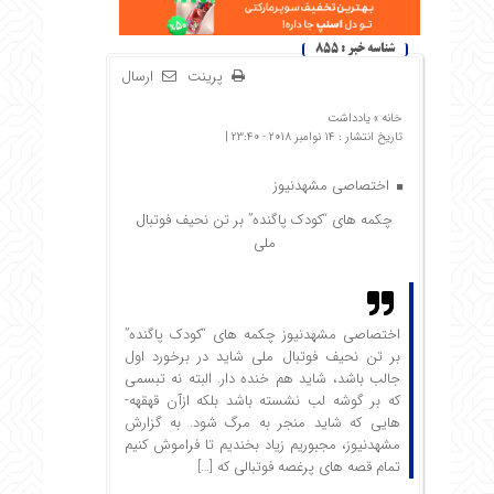
شناسه خبر : 855
پرینت
ارسال
خانه »
یادداشت
تاریخ انتشار : 14 نوامبر 2018 - 23:40 |
اختصاصی مشهدنیوز
چکمه های “کودک پاگنده” بر تن نحیف فوتبال
ملی
اختصاصی مشهدنیوز چکمه های “کودک پاگنده”
بر تن نحیف فوتبال ملی شاید در برخورد اول
جالب باشد، شاید هم خنده­ دار. البته نه تبسمی
که بر گوشه لب نشسته باشد بلکه از­آن قهقهه­
هایی که شاید منجر به مرگ شود. به گزارش
مشهدنیوز، مجبوریم زیاد بخندیم تا فراموش کنیم
تمام قصه­ های پرغصه فوتبالی که […]