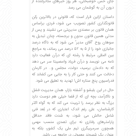
جای حس خوشبختی، هر روز خبرهای متاثر­کننده از
درون آن به گوشمان می رسد.
داستان از­این قرار است که، قانونی در بالاترین رکن
قانونگذاری کشور تصویب می ­شود، فردی براساس
همان قانون بر مصندی مدیریتی می ­نشیند و پس از
مدتی همین قانون مدون و برجسته، چنان تبدیل به
سوهان روح “آقای مدیر” می­ شود که به ناگاه درصد
جانبازی خود را از 5 به 52 درصد می­ رساند، به مراجع
بین­ المللی مرتبط با رشته ای که در­آن فعالیت دارد
نامه می­ نویسد و در­آن فریاد وامصیبتا سر می­ دهد
که به دادمان برسید، دولت، مجلس و… در کارمان
دخالت می­ کنند و حتی کار را به جایی می کشاند که
فدراسیون پنج ستاره­ اش! تهدید به تعلیق می­ شود.
حال در این بلبشو و آشفته بازار، همان مدیریت فشل
و ناکارآمد، بچه­ ای که از قضا خیلی هم دوست دارد
بزرگ به نظر برسد را تربیت می کند که به گواه اکثر
کارشناسان، علی رغم اندک اعتباری که در بُعد فنی
شامل حالش می­ شود، به شدت فاقد حداقل
پارامترهای رفتاری نه برای تصدی منسب مهمی
همچون سرمربیگری تیم ملی یک کشور، بلکه به
عنوان یک شهروند معمولی در جامعه می­ باشد.