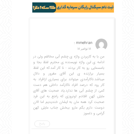
mmehran :
18 نوامبر 18
من با به کاربردن واژه ی چشم آبی مخالفم ولی در
ادامه ی این واژه نویسنده ی محترم لفظ بجا و
بامسمایی رو به کار بردند : نا کار آمد.که این لفظ
بسیار برازنده ی این آقای مغرور و دلال
میباشد.ناکارآمدی میتواند برای بسیاری ازافراد به
کار رود که درصد افراد ناکارآمد داخلی هم دست
کمی از چشم آبی ها ندارد.یاد صحبت های آقای
مایلی کهن افتادم اونروزی که راجع به این فرد
صحبت کرد همه مان به ایشان خندیدیم اما الان
دوست دارم بگم مارو ببخش جناب مایلی کهن
گرامی و دلسوز
پاسخ