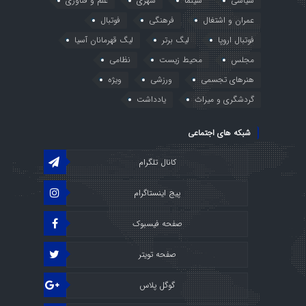
سیاسی
سینما
شهری
علم و فناوری
عمران و اشتغال
فرهنگی
فوتبال
فوتبال اروپا
لیگ برتر
لیگ قهرمانان آسیا
مجلس
محیط زیست
نظامی
هنرهای تجسمی
ورزشی
ویژه
گردشگری و میراث
یادداشت
شبکه های اجتماعی
کانال تلگرام
پیج اینستاگرام
صفحه فیسبوک
صفحه تویتر
گوگل پلاس