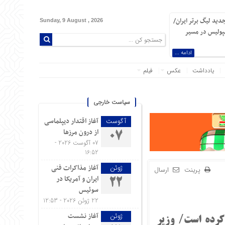
دید لیگ برتر ایران/
Sunday, 9 August , 2026
سپولیس در مسیر
ادامه ...
یادداشت
عکس
فیلم
سیاست خارجی
آغاز اقتدار دیپلماسی
آگوست
از درون مرزها
07
07 آگوست 2026 -
16:52
آغاز مذاکرات فنی
ژوئن
پرینت
ارسال
ایران و آمریکا در
22
سوئیس
22 ژوئن 2026 - 12:53
آغاز نشست
ژوئن
کرده است/ وزیر