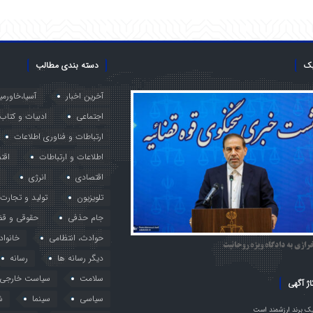
یک
دسته بندی مطالب
آخرین اخبار
آسیا،خاورمی
اجتماعی
ادبیات و کتاب
ارتباطات و فناوری اطلاعات
اطلاعات و ارتباطات
اقت
اقتصادی
انرژی
تلویزیون
تولید و تجارت
جام حذفی
حقوقی و قض
حوادث، انتظامی
خانواد
رازی به دادگاه ویژه روحانیت
دیگر رسانه ها
رسانه
سلامت
سیاست خارجی
اژ آگهی
سیاسی
سینما
ش
ک برند ارزشمند است