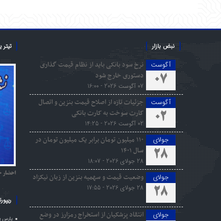
نبض بازار
تیتر 
نرخ سود بانکی باید از نظام قیمت گذاری
آگوست
دستوری خارج شود
07
07 آگوست 2026 - 16:00
جزئیات تازه از اصلاح قیمت بنزین و اتصال
آگوست
کارت سوخت به کارت بانکی
02
02 آگوست 2026 - 14:25
۱۱۰ میلیون تومان برابر یک میلیون تومان در
جولای
سال ۱۴۰۱
28
28 جولای 2026 - 18:07
احضار خ
وضعیت قیمت و سهمیه بنزین از زبان نیکزاد
جولای
28 جولای 2026 - 17:55
28
ریپورت
انتقاد پزشکیان از استخراج رمزارز در وضع
جولای
پارس ی