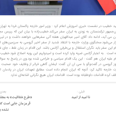
د خطیب در نشست خبری امروزش اعلام کرد : وزیر امور خارجه پاکستان فردا به تهر
‌جمهور ترکمنستان به زودی به ایران سفر می‌کند.خطیب‌زاده با بیان این که رییس م
ان می آید، ادامه داد: آقای امیر عبداللهیان هفته آتی سفرهایی خواهند داشت و در ت
زار می‌شود.سخنگوی وزارت خارجه با انتقاد شدید از سفر اخیر گروسی به سرزمین‌های 
م این سفر باید نگران استقلال و بی‌طرفی آژانس باشد. این اقدام در زمان غلط ، جای غلط
 است . به اعتبار آژانس ضربه وارد کرده است و امیدواریم این رویه اصلاح شود.خطیب ز
م علیه ایران هم گفت : این یک اقدام سیاسی و طراحی شده بود.وی در پاسخ به سوالی
وز گروسی در گفت‌وگو با سی ان ان گفت: ایشان گاهی فراتر از وظایف خود صحبت و 
رت خارجه تاکید کرد: آنچه که ایران انجام داده است مطابق تعهدات ایران در پادمان 
ف کرده اقدامات داوطلبانه بوده است. اقدامات ایران هیچ نگرانی اشاعه‌ای ندارد.
قبلی :
بعدی 
نا امید از امید
«طرح شفافیت» به مجلس
قرمزمان جایی است که
نشده ب