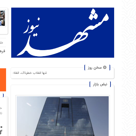
خا
فره
۞ سخن روز
تنها انقلاب خطرناک، انقلاب گرسنگان است. من از شورشهای
نبض بازار
خا
تاریخ
گ