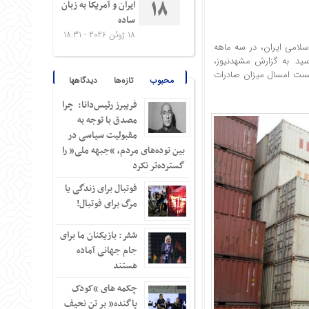
ایران و آمریکا به زبان
18
ساده
18 ژوئن 2026 - 18:31
ه گمرک جمهوری اسلامی ایران، در سه ماهه
د و ۶۵۵ میلیون دلار به ثبت رسید. به گزارش مشهدنیوز،
خست امسال میزان صادرات
محبوب
تازه‌ها
دیدگاهها
فریبرز رئیس‌دانا: چرا
مصدق با توجه به
مقبولیت سیاسی در
بین توده‌های مردم، “جبهه ملی” را
گسترده‌تر نکرد
فوتبال برای زندگی یا
مرگ برای فوتبال!
شفر: بازیکنان ما برای
جام جهانی آماده
هستند
چکمه های “کودک
پاگنده” بر تن نحیف