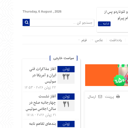
 لئوناردو پس از
Thursday, 6 August , 2026
 پیرلو
ادامه ...
یادداشت
عکس
فیلم
سیاست خارجی
آغاز مذاکرات فنی
ژوئن
ایران و آمریکا در
22
سوئیس
22 ژوئن 2026 - 12:53
آغاز نشست
ژوئن
پرینت
ارسال
چهارجانبه صلح در
21
سالن اجلاس سوئیس
21 ژوئن 2026 - 17:18
بندهای تفاهم نامه
ژوئن