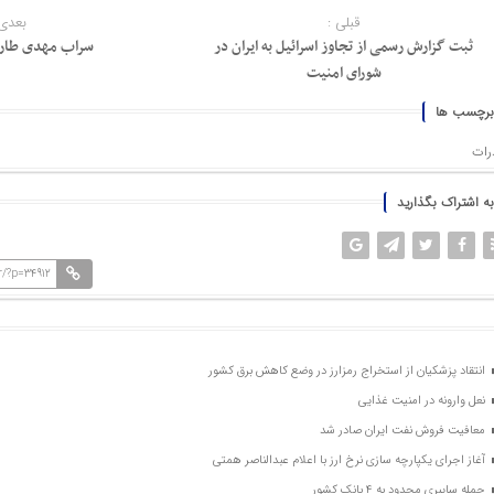
قبلی :
بعدی 
ثبت گزارش رسمی از تجاوز اسرائیل به ایران در
سراب مهدی طارم
شورای امنیت
برچسب ها
رات
به اشتراک بگذارید
/?p=34912
انتقاد پزشکیان از استخراج رمزارز در وضع کاهش برق کشور
نعل وارونه در امنیت غذایی
معافیت فروش نفت ایران صادر شد
آغاز اجرای یکپارچه سازی نرخ ارز با اعلام عبدالناصر همتی
حمله سایبری محدود به 4 بانک کشور