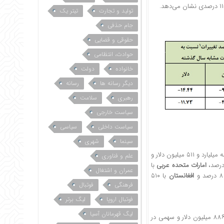
تولید و تجارت
تیتر یک
جام حذفی
حقوقی و قضایی
حوادث، انتظامی
خانواده
دولت
دیگر رسانه ها
رسانه
رهبری
سلامت
سیاست خارجی
سیاست داخلی
سیاسی
سینما
شهری
با رقمی بیش از سه میلیارد و ۵۱۱ میلیون دلار و
علم و فناوری
امارات متحده عربی
با
عمران و اشتغال
افغانستان
با ۵۱۰
فرهنگی
فوتبال
فوتبال اروپا
لیگ برتر
لیگ قهرمانان آسیا
با اختصاص رقمی افزون بر سه میلیارد و ۸۸۶ میلیون دلار و سهمی در