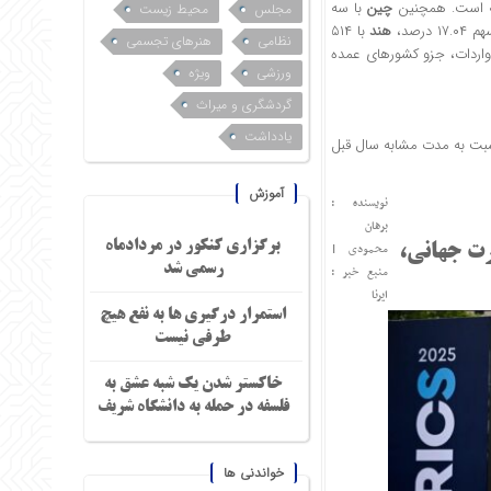
چین
با سه
مجلس
محیط زیست
هند
با ۵۱۴
نظامی
هنرهای تجسمی
 درصد از کل ارزش واردات، جزو کشورهای عمده
ورزشی
ویژه
گردشگری و میراث
یادداشت
بت به مدت مشابه سال قبل
آموزش
نویسنده :
برهان
برگزاری کنکور در مردادماه
محمودی
|
رت جهانی،
رسمی شد
منبع خبر :
ایرنا
استمرار درگیری ها به نفع هیچ
طرفی نیست
خاکستر شدن یک شبه عشق به
فلسفه در حمله به دانشگاه شریف
خواندنی ها