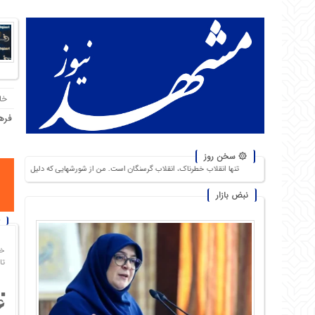
خا
فره
۞ سخن روز
تنها انقلاب خطرناک، انقلاب گرسنگان است. من از شورشهایی که دلیل آن بی‌نانی باشد، بیش از نبرد با ی
نبض بازار
خا
تاریخ
11.6 میل