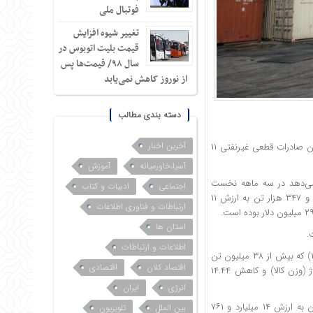
فوتبال ملی
تغییر شیوه افزایش
قیمت بلیت اتوبوس در
سال ۹۸/ قیمت‌ها پس
از نوروز کاهش نمی‌یابد
دسته بندی مطالب
آخرین اخبار
بر اساس آمارهای منتشره گمرک جمهوری اسلامی ایران، در سه ماهه نخست امسال میزان صادرات قطعی غیرنفتی ۱۱
آسیا،خاورمیانه
آموزش
می‌دهد در سه ماهه نخست
اجتماعی
ادبیات و کتاب
امسال میزان صادرات قطعی غیرنفتی (بدون احتساب نفت و تجارت چمدانی) ۳۴ میلیون و ۳۴۷ هزار تن به ارزش ۱۱
ارتباطات و فناوری اطلاعات
استان ها
اطلاعات و ارتباطات
همچنین صادرات غیرنفتی سه ماهه اول امسال در مقایسه با مدت مشابه پارسال (بهار ۱۴۰۳) که بیش از ۳۸ میلیون تن
اقتصاد کلان
اقتصادی
کالا به ارزش ۱۳ میلیارد و ۶۲۲ میلیون دلار بود، کاهش ۹.۳۲ (منفی ۹.۳۲) درصدی در تناژ (وزن کالا) و کاهش ۱۴.۴۴
انرژی
ایران
در حوزه واردات نیز طی بهار امسال در مقایسه با بهار پارسال که ۹ میلیون و ۴۲۳ هزار تن به ارزش ۱۴ میلیارد و ۷۶۱
بین الملل
تلویزیون