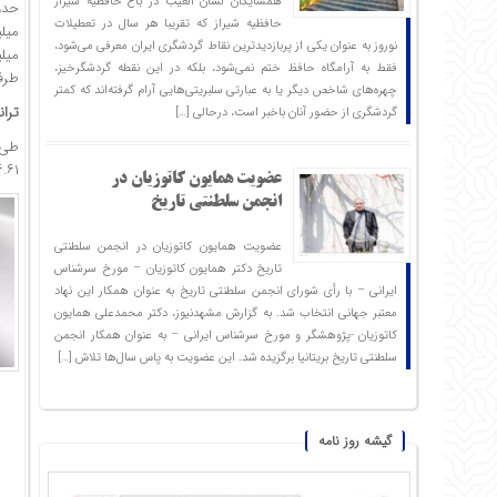
همسایگان لسان الغیب در باغ حافظیه شیراز
حدود ۳۳.۳۴ درصد از کل ارزش واردات در جایگاه نخس
حافظیه‌ شیراز که تقریبا هر سال در تعطیلات
میلیارد و ۴۲۸ می
نوروز به عنوان یکی از پربازدیدترین نقاط گردشگری ایران معرفی می‌شود،
میلیو
فقط به آرامگاه حافظ ختم نمی‌شود، بلکه در این نقطه گردشگرخیز،
طرف 
چهره‌های شاخص دیگر یا به عبارتی سلبریتی‌هایی آرام گرفته‌اند که کمتر
ترا
گردشگری از حضور آنان باخبر است، درحالی […]
طی 
۶.۶۱ درصد کاهش دا
عضویت همایون کاتوزیان در
انجمن سلطنتی تاریخ
عضویت همایون کاتوزیان در انجمن سلطنتی
تاریخ دکتر همایون کاتوزیان – مورخ سرشناس
ایرانی – با رأی شورای انجمن سلطنتی تاریخ به عنوان همکار این نهاد
معتبر جهانی انتخاب شد. به گزارش مشهدنیوز، دکتر محمدعلی همایون
کاتوزیان -پژوهشگر و مورخ سرشناس ایرانی – به عنوان همکار انجمن
سلطنتی تاریخ بریتانیا برگزیده شد. این عضویت به پاس سال‌ها تلاش […]
گیشه روز نامه