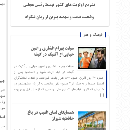
میلیون 
تشریح اولویت های کشور توسط رئیس مجلس
وضعیت قیمت و سهمیه بنزین از زبان نیکزاد
فرهنگ و هنر
سبقت بهرام افشاری و امین
حیایی از آنتیک در گیشه
سبقت بهرام افشاری و امین حیایی از آنتیک در
گیشه دو فیلم «زنده شور» و «استخر» پس از
حدود ۲۰ روز اکران حدود ۸۰۰ هزار بلیت فروختند و تعداد تماشاگران
چین
امسال سینما را به بیش از ۲ میلیون نفر رساندند. به گزارش مشهدنیوز، در
طی سه ماه
شرایطی که اکران فیلم‌های کمدی حتی آن‌هایی که از سال قبل روی پرده
[…]
سهم ۳۰.۱۲ درصد از کل ا
یک میلیارد 
میلیون دلا
همسایگان لسان الغیب در باغ
اصلی
حافظیه شیراز
طی 