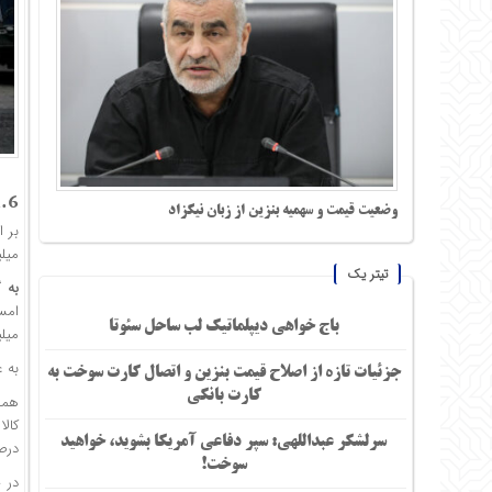
11.6 میلیارد دلار صادرا
وضعیت قیمت و سهمیه بنزین از زبان نیکزاد
میلیارد و ۶۵۵ 
تیتر یک
به 
باج خواهی دیپلماتیک لب ساحل سئوتا
میلیارد و ۶۵۵ میلیون دلار و میزان واردات 
به عب
جزئیات تازه از اصلاح قیمت بنزین و اتصال کارت سوخت به
کارت بانکی
سرلشکر عبداللهی: سپر دفاعی آمریکا بشوید، خواهید
درص
سوخت!