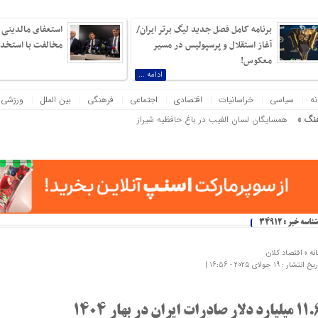
برنامه کامل فصل جدید لیگ برتر ایران/
استعفای مالدینی و
آغاز استقلال و پرسپولیس در مسیر
مخالفت با استخدام
معکوس!
ادامه ...
نه
سیاسی
خراسانیات
اقتصادی
اجتماعی
فرهنگی
بین الملل
ورزشی
نگ »
همسایگان لسان الغیب در باغ حافظیه شیراز
ک ارتش دویست‌هزارنفری بیم دارم! ناپلئون بناپارت
شناسه خبر : 34912
نه »
اقتصاد کلان
 انتشار : 19 جولای 2025 - 16:56 |
یارد دلار صادرات ایران در بهار 1404