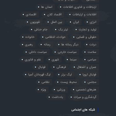
ارتباطات و فناوری اطلاعات
استان ها
اطلاعات و ارتباطات
اقتصاد کلان
اقتصادی
انرژی
ایران
بین الملل
تلویزیون
تولید و تجارت
تیتر یک
جام حذفی
حقوقی و قضایی
حوادث، انتظامی
خانواده
دولت
دیگر رسانه ها
رسانه
رهبری
سلامت
سیاست خارجی
سیاست داخلی
سیاسی
سینما
شهری
علم و فناوری
عمران و اشتغال
فرهنگی
فوتبال
فوتبال اروپا
لیگ برتر
لیگ قهرمانان آسیا
مجلس
محیط زیست
نظامی
هنرهای تجسمی
ورزشی
ویژه
گردشگری و میراث
یادداشت
شبکه های اجتماعی