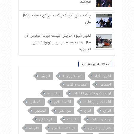
هستند
چکمه های “کودک پاگنده” بر تن نحیف فوتبال
ملی
تغییر شیوه افزایش قیمت بلیت اتوبوس در
سال ۹۸/ قیمت‌ها پس از نوروز کاهش
نمی‌یابد
دسته بندی مطالب
آخرین اخبار
آسیا،خاورمیانه
آموزش
اجتماعی
ادبیات و کتاب
ارتباطات و فناوری اطلاعات
استان ها
اطلاعات و ارتباطات
اقتصاد کلان
اقتصادی
انرژی
ایران
بین الملل
تلویزیون
تولید و تجارت
تیتر یک
جام حذفی
حقوقی و قضایی
حوادث، انتظامی
خانواده