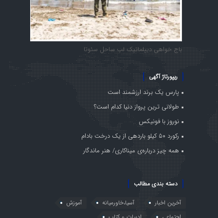
باج خواهی دیپلماتیک لب ساحل سئوتا
ریپورتاژ آگهی
پارس یک برند ارزشمند است
طولانی ترین پرواز دنیا کدام است؟
نوروز با فونیکس
رکورد ۵۰ کیلو باردهی از یک درخت بادام
همه چیز درباره‌ی میناکاری/ هنر ماندگار
دسته بندی مطالب
آخرین اخبار
آسیا،خاورمیانه
آموزش
اجتماعی
ادبیات و کتاب