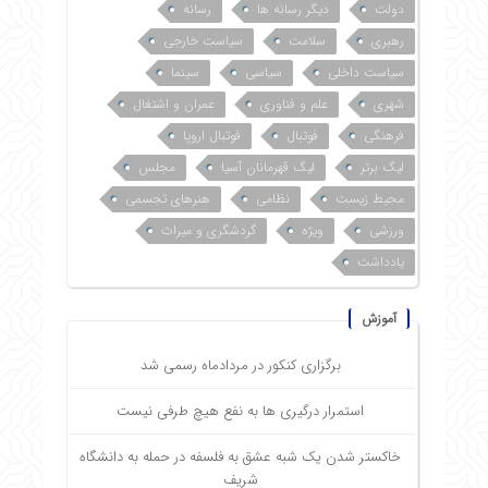
دولت
دیگر رسانه ها
رسانه
رهبری
سلامت
سیاست خارجی
سیاست داخلی
سیاسی
سینما
شهری
علم و فناوری
عمران و اشتغال
فرهنگی
فوتبال
فوتبال اروپا
لیگ برتر
لیگ قهرمانان آسیا
مجلس
محیط زیست
نظامی
هنرهای تجسمی
ورزشی
ویژه
گردشگری و میراث
یادداشت
آموزش
برگزاری کنکور در مردادماه رسمی شد
استمرار درگیری ها به نفع هیچ طرفی نیست
خاکستر شدن یک شبه عشق به فلسفه در حمله به دانشگاه
شریف