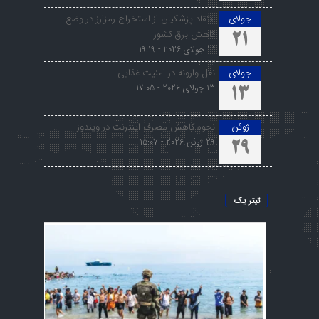
جولای
انتقاد پزشکیان از استخراج رمزارز در وضع
کاهش برق کشور
21
21 جولای 2026 - 19:19
جولای
نعل وارونه در امنیت غذایی
13 جولای 2026 - 17:05
13
ژوئن
نحوه کاهش مصرف اینترنت در ویندوز
29 ژوئن 2026 - 15:07
29
تیتر یک