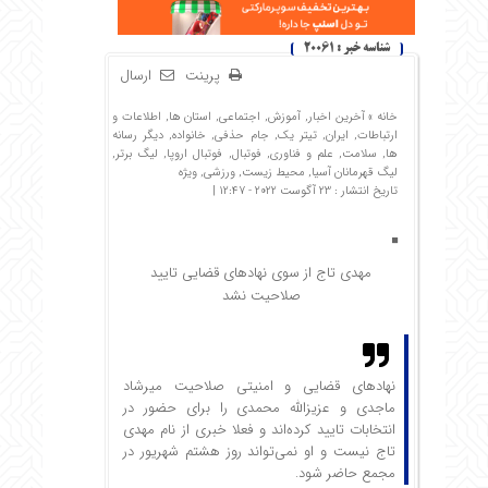
شناسه خبر : 20061
پرینت
ارسال
خانه »
آخرین اخبار
,
آموزش
,
اجتماعی
,
استان ها
,
اطلاعات و
ارتباطات
,
ایران
,
تیتر یک
,
جام حذفی
,
خانواده
,
دیگر رسانه
ها
,
سلامت
,
علم و فناوری
,
فوتبال
,
فوتبال اروپا
,
لیگ برتر
,
لیگ قهرمانان آسیا
,
محیط زیست
,
ورزشی
,
ویژه
تاریخ انتشار : 23 آگوست 2022 - 12:47 |
مهدی تاج از سوی نهاد‌های قضایی تایید
صلاحیت نشد
نهاد‌های قضایی و امنیتی صلاحیت میرشاد
ماجدی و عزیزالله محمدی را برای حضور در
انتخابات تایید کرده‌اند و فعلا خبری از نام مهدی
تاج نیست و او نمی‌تواند روز هشتم شهریور در
مجمع حاضر شود.