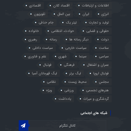
اطلاعات و ارتباطات
اقتصاد کلان
اقتصادی
انرژی
ایران
بین الملل
تلویزیون
تولید و تجارت
تیتر یک
جام حذفی
حقوقی و قضایی
حوادث، انتظامی
خانواده
دولت
دیگر رسانه ها
رسانه
رهبری
سلامت
سیاست خارجی
سیاست داخلی
سیاسی
سینما
شهری
علم و فناوری
عمران و اشتغال
فرهنگی
فوتبال
فوتبال اروپا
لیگ برتر
لیگ قهرمانان آسیا
مجلس
محیط زیست
نظامی
هنرهای تجسمی
ورزشی
ویژه
گردشگری و میراث
یادداشت
شبکه های اجتماعی
کانال تلگرام