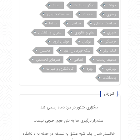
دولت
دیگر رسانه ها
رسانه
رهبری
سلامت
سیاست خارجی
سیاست داخلی
سیاسی
سینما
شهری
علم و فناوری
عمران و اشتغال
فرهنگی
فوتبال
فوتبال اروپا
لیگ برتر
لیگ قهرمانان آسیا
مجلس
محیط زیست
نظامی
هنرهای تجسمی
ورزشی
ویژه
گردشگری و میراث
یادداشت
آموزش
برگزاری کنکور در مردادماه رسمی شد
استمرار درگیری ها به نفع هیچ طرفی نیست
خاکستر شدن یک شبه عشق به فلسفه در حمله به دانشگاه