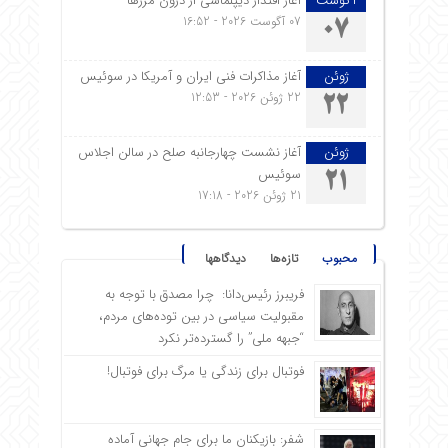
آگوست
آغاز اقتدار دیپلماسی از درون مرزها
07 آگوست 2026 - 16:52
07
ژوئن
آغاز مذاکرات فنی ایران و آمریکا در سوئیس
22 ژوئن 2026 - 12:53
22
ژوئن
آغاز نشست چهارجانبه صلح در سالن اجلاس
سوئیس
21
21 ژوئن 2026 - 17:18
محبوب
تازه‌ها
دیدگاهها
فریبرز رئیس‌دانا: چرا مصدق با توجه به
مقبولیت سیاسی در بین توده‌های مردم،
“جبهه ملی” را گسترده‌تر نکرد
فوتبال برای زندگی یا مرگ برای فوتبال!
شفر: بازیکنان ما برای جام جهانی آماده