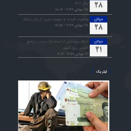
سال ۱۴۰۱
28
28 جولای 2026 - 18:07
جولای
وضعیت قیمت و سهمیه بنزین از زبان نیکزاد
28 جولای 2026 - 17:55
28
جولای
انتقاد پزشکیان از استخراج رمزارز در وضع
کاهش برق کشور
21
21 جولای 2026 - 19:19
تیتر یک