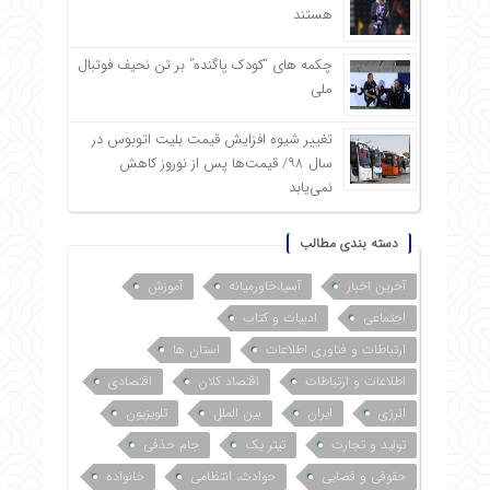
هستند
چکمه های “کودک پاگنده” بر تن نحیف فوتبال
ملی
تغییر شیوه افزایش قیمت بلیت اتوبوس در
سال ۹۸/ قیمت‌ها پس از نوروز کاهش
نمی‌یابد
دسته بندی مطالب
آخرین اخبار
آسیا،خاورمیانه
آموزش
اجتماعی
ادبیات و کتاب
ارتباطات و فناوری اطلاعات
استان ها
اطلاعات و ارتباطات
اقتصاد کلان
اقتصادی
انرژی
ایران
بین الملل
تلویزیون
تولید و تجارت
تیتر یک
جام حذفی
حقوقی و قضایی
حوادث، انتظامی
خانواده