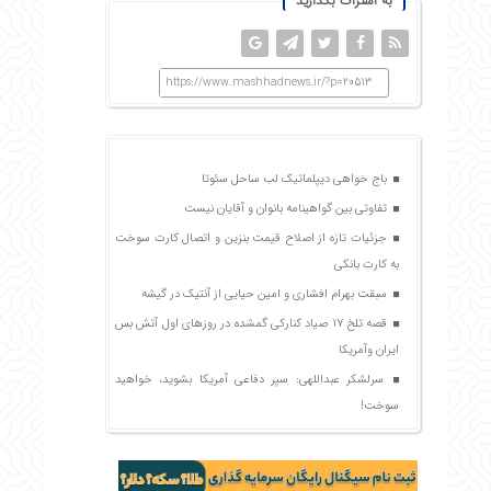
به اشتراک بگذارید
https://www.mashhadnews.ir/?p=20513
باج خواهی دیپلماتیک لب ساحل سئوتا
تفاوتی بین گواهینامه بانوان و آقایان نیست
جزئیات تازه از اصلاح قیمت بنزین و اتصال کارت سوخت
به کارت بانکی
سبقت بهرام افشاری و امین حیایی از آنتیک در گیشه
قصه تلخ ۱۷ صیاد کنارکی گمشده در روزهای اول آتش بس
ایران وآمریکا
سرلشکر عبداللهی: سپر دفاعی آمریکا بشوید، خواهید
سوخت!