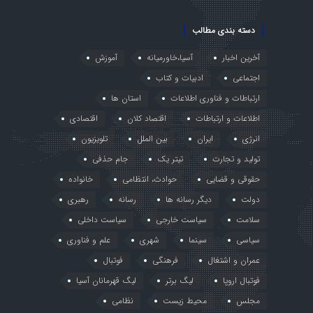
دسته بندی مطالب
آخرین اخبار
آسیا،خاورمیانه
آموزش
اجتماعی
ادبیات و کتاب
ارتباطات و فناوری اطلاعات
استان ها
اطلاعات و ارتباطات
اقتصاد کلان
اقتصادی
انرژی
ایران
بین الملل
تلویزیون
تولید و تجارت
تیتر یک
جام حذفی
حقوقی و قضایی
حوادث، انتظامی
خانواده
دولت
دیگر رسانه ها
رسانه
رهبری
سلامت
سیاست خارجی
سیاست داخلی
سیاسی
سینما
شهری
علم و فناوری
عمران و اشتغال
فرهنگی
فوتبال
فوتبال اروپا
لیگ برتر
لیگ قهرمانان آسیا
مجلس
محیط زیست
نظامی