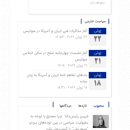
نخواهد شد.
سیاست خارجی
ژوئن
آغاز مذاکرات فنی ایران و آمریکا در سوئیس
22 ژوئن 2026 - 12:53
22
ژوئن
آغاز نشست چهارجانبه صلح در سالن اجلاس
سوئیس
21
21 ژوئن 2026 - 17:18
ژوئن
بندهای تفاهم نامه ایران و آمریکا به زبان
ساده
18
18 ژوئن 2026 - 18:31
محبوب
تازه‌ها
دیدگاهها
فریبرز رئیس‌دانا: چرا مصدق با توجه به
مقبولیت سیاسی در بین توده‌های مردم،
“جبهه ملی” را گسترده‌تر نکرد