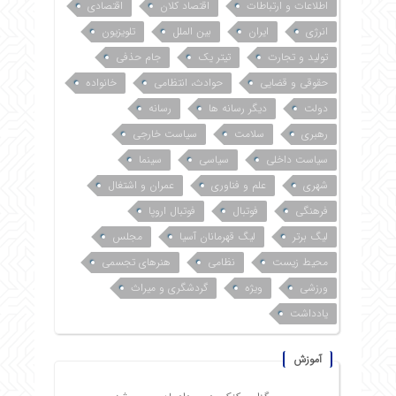
اطلاعات و ارتباطات
اقتصاد کلان
اقتصادی
انرژی
ایران
بین الملل
تلویزیون
تولید و تجارت
تیتر یک
جام حذفی
حقوقی و قضایی
حوادث، انتظامی
خانواده
دولت
دیگر رسانه ها
رسانه
رهبری
سلامت
سیاست خارجی
سیاست داخلی
سیاسی
سینما
شهری
علم و فناوری
عمران و اشتغال
فرهنگی
فوتبال
فوتبال اروپا
لیگ برتر
لیگ قهرمانان آسیا
مجلس
محیط زیست
نظامی
هنرهای تجسمی
ورزشی
ویژه
گردشگری و میراث
یادداشت
آموزش