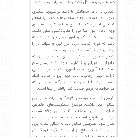
دغدغه دارد و مسائل کلانشهرها را بسیار مهم می‌داند.
رئیسی در ادامه سخنانش با تاکید بر ضرورت پیگیری
جدی امور اصلاحی چه در ساختارها و چه در رفتارهای
شخصی اظهار داشت: اعضای محترم شوراها به هیچ
وجه انجام امور اصلاحی را عقب‌نشینی تلقی نکنند.
مهم آن است که کار و امور مردم چرخشی داشته
باشد که مورد رضایت مردم قرار گیرد و بتواند کار را
پیش ببرد و کارآمد باشد؛ این مهم است.
رئیس جمهور اضافه کرد: در این زمینه و در زمینه
جابجایی مدیران و کارکنان، آبروی افراد بسیار مهم
است، اما آبروی نظام، آبروی یک مجموعه اداری
کارآمد خیلی ارجحیت دارد. باید آبرو و حرمت افراد
حفظ شود، اما حرمت و جایگاه سازمانی که
می‌خواهد به مردم خدمت کند، بالاتر از اینها است.
رئیسی در زمینه موضوع آلایندگی، مالیات و عوارض
صنایع اظهار داشت: موضوع مسئولیت‌های اجتماعی
صنایع در قبال منطقه‌ای که در آن واقع شدند،
موضوعی قانونی است که باید به دقت و با جدیت
دنبال شود. همچنین صنایع باید به شکلی برنامه‌ریزی
و عمل کنند که مانع از ایجاد هر گونه آلودگی در
محیط شوند، چرا که بر اساس قانون اساسی هر اقدام