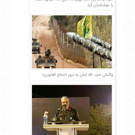
را موشکباران کرد
واکنش حزب الله لبنان به ترور «صالح العاروری»