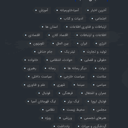
آخرین اخبار
آسیا،خاورمیانه
آموزش
اجتماعی
ادبیات و کتاب
ارتباطات و فناوری اطلاعات
استان ها
اطلاعات و ارتباطات
اقتصاد کلان
اقتصادی
انرژی
ایران
بین الملل
تلویزیون
تولید و تجارت
تیتر یک
جام حذفی
حقوقی و قضایی
حوادث، انتظامی
خانواده
دولت
دیگر رسانه ها
رسانه
رهبری
سلامت
سیاست خارجی
سیاست داخلی
سیاسی
سینما
شهری
علم و فناوری
عمران و اشتغال
فرهنگی
فوتبال
فوتبال اروپا
لیگ برتر
لیگ قهرمانان آسیا
مجلس
محیط زیست
نظامی
هنرهای تجسمی
ورزشی
ویژه
گردشگری و میراث
یادداشت