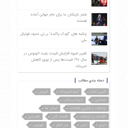
شفر: بازیکنان ما برای جام جهانی آماده
هستند
چکمه های “کودک پاگنده” بر تن نحیف فوتبال
ملی
تغییر شیوه افزایش قیمت بلیت اتوبوس در
سال ۹۸/ قیمت‌ها پس از نوروز کاهش
نمی‌یابد
دسته بندی مطالب
آخرین اخبار
آسیا،خاورمیانه
آموزش
اجتماعی
ادبیات و کتاب
ارتباطات و فناوری اطلاعات
استان ها
اطلاعات و ارتباطات
اقتصاد کلان
اقتصادی
انرژی
ایران
بین الملل
تلویزیون