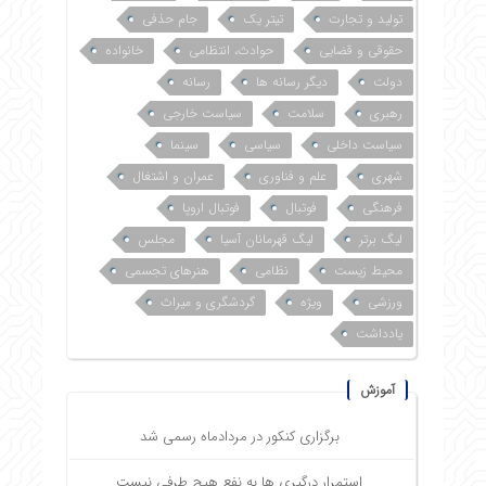
تولید و تجارت
تیتر یک
جام حذفی
حقوقی و قضایی
حوادث، انتظامی
خانواده
دولت
دیگر رسانه ها
رسانه
رهبری
سلامت
سیاست خارجی
سیاست داخلی
سیاسی
سینما
شهری
علم و فناوری
عمران و اشتغال
فرهنگی
فوتبال
فوتبال اروپا
لیگ برتر
لیگ قهرمانان آسیا
مجلس
محیط زیست
نظامی
هنرهای تجسمی
ورزشی
ویژه
گردشگری و میراث
یادداشت
آموزش
برگزاری کنکور در مردادماه رسمی شد
استمرار درگیری ها به نفع هیچ طرفی نیست