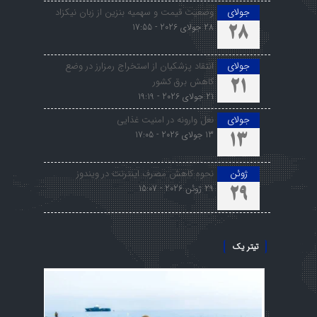
جولای
وضعیت قیمت و سهمیه بنزین از زبان نیکزاد
28 جولای 2026 - 17:55
28
جولای
انتقاد پزشکیان از استخراج رمزارز در وضع
کاهش برق کشور
21
21 جولای 2026 - 19:19
جولای
نعل وارونه در امنیت غذایی
13 جولای 2026 - 17:05
13
ژوئن
نحوه کاهش مصرف اینترنت در ویندوز
29 ژوئن 2026 - 15:07
29
تیتر یک