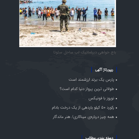
باج خواهی دیپلماتیک لب ساحل سئوتا
ریپورتاژ آگهی
پارس یک برند ارزشمند است
طولانی ترین پرواز دنیا کدام است؟
نوروز با فونیکس
رکورد ۵۰ کیلو باردهی از یک درخت بادام
همه چیز درباره‌ی میناکاری/ هنر ماندگار
دسته بندی مطالب